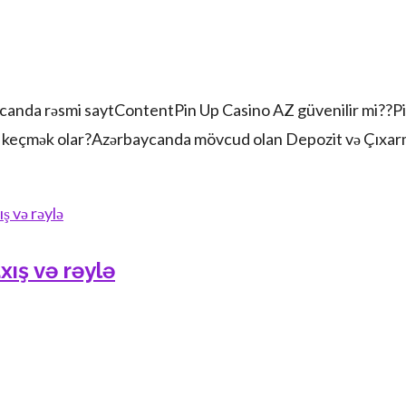
aycanda rəsmi saytContentPin Up Casino AZ güvenilir mi??P
an keçmək olar?Azərbaycanda mövcud olan Depozit və Çıxa
ş və rəylə
ış və rəylə