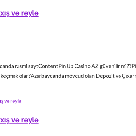
ış və rəylə
aycanda rəsmi saytContentPin Up Casino AZ güvenilir mi??P
an keçmək olar?Azərbaycanda mövcud olan Depozit və Çıxa
ş və rəylə
ış və rəylə