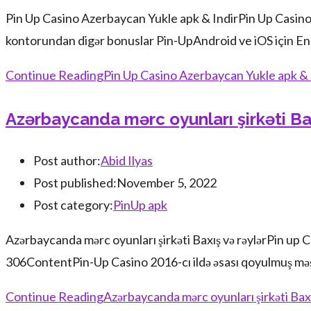
Pin Up Casino Azerbaycan Yukle apk & IndirPin Up Casino
kontorundan digər bonuslar Pin-UpAndroid ve iOS için En 
Continue Reading
Pin Up Casino Azerbaycan Yukle apk & 
Azərbaycanda mərc oyunları şirkəti Bax
Post author:
Abid Ilyas
Post published:
November 5, 2022
Post category:
PinUp apk
Azərbaycanda mərc oyunları şirkəti Baxış və rəylərPin up 
306ContentPin-Up Casino 2016-cı ildə əsası qoyulmuş mə
Continue Reading
Azərbaycanda mərc oyunları şirkəti Baxı