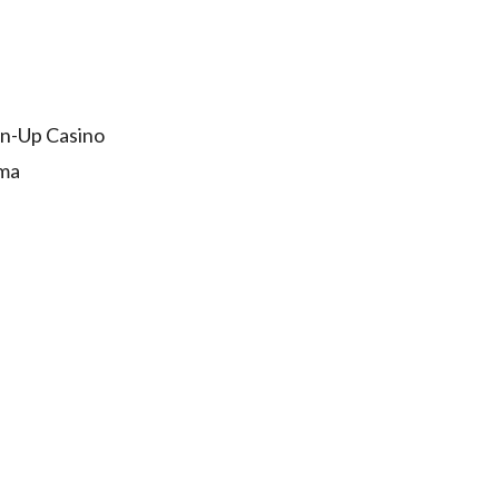
in-Up Casino
rma