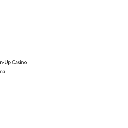
in-Up Casino
rma