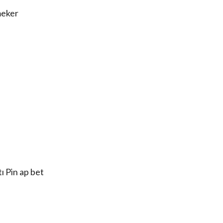
meker
ı Pin ap bet