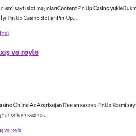
 rəsmi saytı slot maşınlarıContentPin Up Casino yukleBuk
İyi Pin Up Casino SlotlarıPin-Up…
Indi
ış və rəylə
Casino Online Az Azerbaijan Пин ап казино PinUp Rəsmi sayt
şhur onlayn kazino…
ş və rəylə