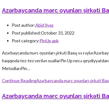
Azərbaycanda mərc oyunları şirkəti Bax
Post author:
Abid Ilyas
Post published:
October 31, 2022
Post category:
PinUp apk
Azərbaycanda mərc oyunları şirkəti Baxış və rəylərAzərb
haqqında tez-tez verilən suallarPin Up necə qeydiyyatd
MetodlarıPin…
Continue Reading
Azərbaycanda mərc oyunları şirkəti Baxı
Azərbaycanda mərc oyunları şirkəti Bax