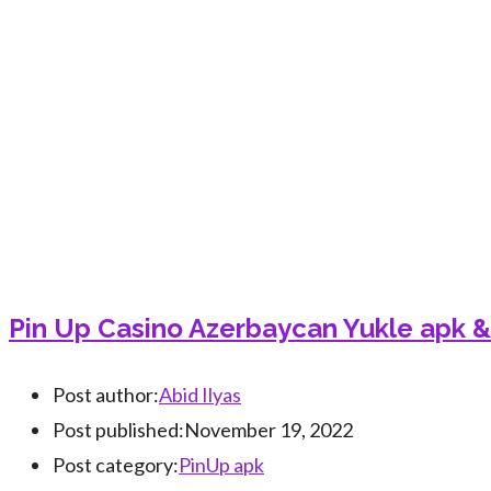
Pin Up Casino Azerbaycan Yukle apk &
Post author:
Abid Ilyas
Post published:
November 19, 2022
Post category:
PinUp apk