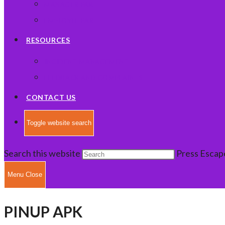
MANAGER PART
EMPLOYEE PART
RESOURCES
INCIDENT MANAGEMENT
FEEDBACK AND COMPLAINTS
CONTACT US
Toggle website search
Search this website
Press Escape
Menu
Close
PINUP APK