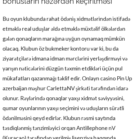
bonusların nəzərdən keçirilməsi
Bu oyun klubunda rahat ödəniş xidmətlərindən istifadə
etməklə real uduşlar əldə etməklə müxtəlif ölkələrdən
gələn qonaqların marağına uyğun oynamaq mümkün
olacaq. Klubun öz bukmeker kontoru var ki, bu da
ziyarətçilərə idmana idman mərclərini yerləşdirməyi və
yarışın nəticələrini düzgün təxmin etdikləri üçün pul
mükafatları qazanmağı təklif edir. Onlayn casino Pin Up
azerbaijan məşhur CarlettaNV şirkəti tərəfindən idarə
olunur. Rəylərində qonaqlar yaxşı xidmət səviyyəsini,
qumar oyunlarının yaxşı seçimini və uduşların sürətli
ödənilməsini qeyd edirlər. Klubun rəsmi saytında
təsdiqlənmiş tənzimləyici orqan Antillephone nV
(Kuraçao) tərəfindən verilmiş lisenziya haqqında