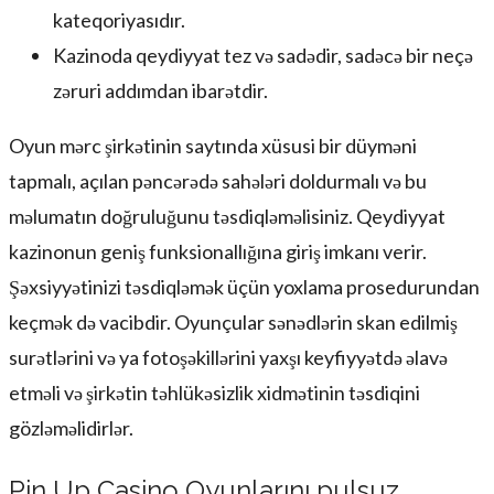
kateqoriyasıdır.
Kazinoda qeydiyyat tez və sadədir, sadəcə bir neçə
zəruri addımdan ibarətdir.
Oyun mərc şirkətinin saytında xüsusi bir düyməni
tapmalı, açılan pəncərədə sahələri doldurmalı və bu
məlumatın doğruluğunu təsdiqləməlisiniz. Qeydiyyat
kazinonun geniş funksionallığına giriş imkanı verir.
Şəxsiyyətinizi təsdiqləmək üçün yoxlama prosedurundan
keçmək də vacibdir. Oyunçular sənədlərin skan edilmiş
surətlərini və ya fotoşəkillərini yaxşı keyfiyyətdə əlavə
etməli və şirkətin təhlükəsizlik xidmətinin təsdiqini
gözləməlidirlər.
Pin Up Casino Oyunlarını pulsuz