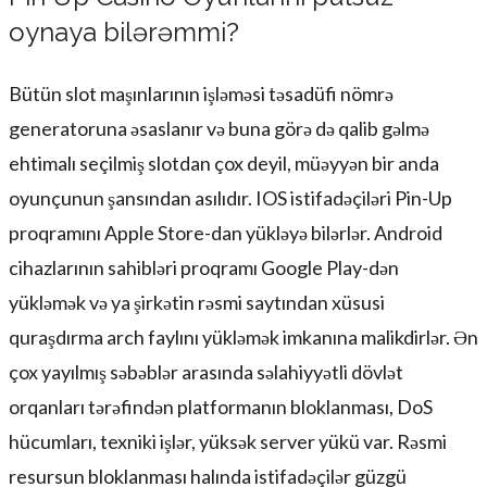
oynaya bilərəmmi?
Bütün slot maşınlarının işləməsi təsadüfi nömrə
generatoruna əsaslanır və buna görə də qalib gəlmə
ehtimalı seçilmiş slotdan çox deyil, müəyyən bir anda
oyunçunun şansından asılıdır. IOS istifadəçiləri Pin-Up
proqramını Apple Store-dan yükləyə bilərlər. Android
cihazlarının sahibləri proqramı Google Play-dən
yükləmək və ya şirkətin rəsmi saytından xüsusi
quraşdırma arch faylını yükləmək imkanına malikdirlər. Ən
çox yayılmış səbəblər arasında səlahiyyətli dövlət
orqanları tərəfindən platformanın bloklanması, DoS
hücumları, texniki işlər, yüksək server yükü var. Rəsmi
resursun bloklanması halında istifadəçilər güzgü