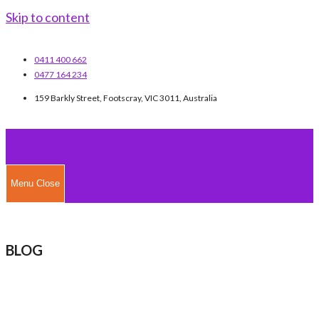
Skip to content
0411 400 662
0477 164 234
159 Barkly Street, Footscray, VIC 3011, Australia
Menu
Close
BLOG