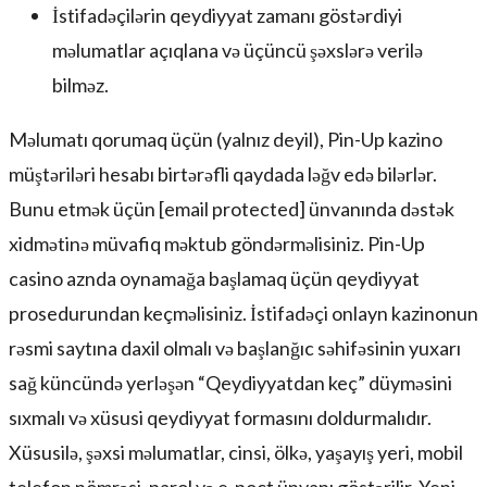
İstifadəçilərin qeydiyyat zamanı göstərdiyi
məlumatlar açıqlana və üçüncü şəxslərə verilə
bilməz.
Məlumatı qorumaq üçün (yalnız deyil), Pin-Up kazino
müştəriləri hesabı birtərəfli qaydada ləğv edə bilərlər.
Bunu etmək üçün [email protected] ünvanında dəstək
xidmətinə müvafiq məktub göndərməlisiniz. Pin-Up
casino aznda oynamağa başlamaq üçün qeydiyyat
prosedurundan keçməlisiniz. İstifadəçi onlayn kazinonun
rəsmi saytına daxil olmalı və başlanğıc səhifəsinin yuxarı
sağ küncündə yerləşən “Qeydiyyatdan keç” düyməsini
sıxmalı və xüsusi qeydiyyat formasını doldurmalıdır.
Xüsusilə, şəxsi məlumatlar, cinsi, ölkə, yaşayış yeri, mobil
telefon nömrəsi, parol və e-poçt ünvanı göstərilir. Yeni