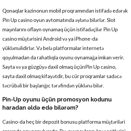
Qonaqlar kazinonun mobil proqramından istifadə edərək
Pin Up casino oyun avtomatında əylənə bilərlər. Slot
maşınlarını oflayn oynamaq üçün istifadəçilər Pin Up
casino müştərisini Android və ya iPhone-da
yükləməlidirlər. Və belə platformalar internetə
qoşulmadan da rahatlıqla oyunu oynamağa imkan verir.
Sayta və ya güzgüyə daxil olmaq üçünPin Up casino,
sayta daxil olmaq kifayətdir, bu cür proqramlar sadəcə
təcrübəli bir başlanğıc tərəfindən yüklənə bilər.
Pin-Up oyunu üçün promosyon kodunu
haradan əldə edə bilərəm?
Casino-da heç bir depozit bonusu platforma müştəriləri
arasında çox populyardır. Bu, oyunçuların öz vəsaitlərini