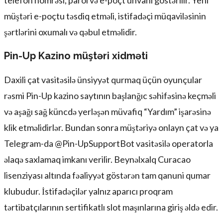
müştəri e-poçtu təsdiq etməli, istifadəçi müqaviləsinin
şərtlərini oxumalı və qəbul etməlidir.
Pin-Up Kazino müştəri xidməti
Daxili çat vasitəsilə ünsiyyət qurmaq üçün oyunçular
rəsmi Pin-Up kazino saytının başlanğıc səhifəsinə keçməli
və aşağı sağ küncdə yerləşən müvafiq “Yardım” işarəsinə
klik etməlidirlər. Bundan sonra müştəriyə onlayn çat və ya
Telegram-da @Pin-UpSupportBot vasitəsilə operatorla
əlaqə saxlamaq imkanı verilir. Beynəlxalq Curacao
lisenziyası altında fəaliyyət göstərən tam qanuni qumar
klubudur. İstifadəçilər yalnız aparıcı proqram
tərtibatçılarının sertifikatlı slot maşınlarına giriş əldə edir.