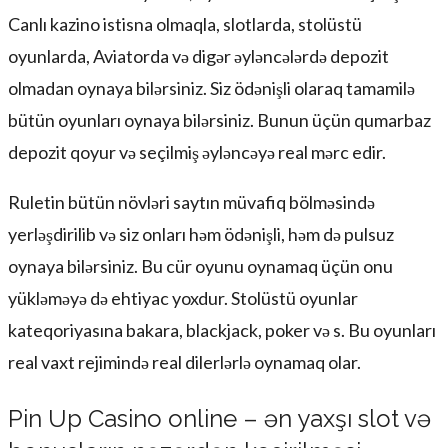
Canlı kazino istisna olmaqla, slotlarda, stolüstü
oyunlarda, Aviatorda və digər əyləncələrdə depozit
olmadan oynaya bilərsiniz. Siz ödənişli olaraq tamamilə
bütün oyunları oynaya bilərsiniz. Bunun üçün qumarbaz
depozit qoyur və seçilmiş əyləncəyə real mərc edir.
Ruletin bütün növləri saytın müvafiq bölməsində
yerləşdirilib və siz onları həm ödənişli, həm də pulsuz
oynaya bilərsiniz. Bu cür oyunu oynamaq üçün onu
yükləməyə də ehtiyac yoxdur. Stolüstü oyunlar
kateqoriyasına bakara, blackjack, poker və s. Bu oyunları
real vaxt rejimində real dilerlərlə oynamaq olar.
Pin Up Casino online – ​​ən yaxşı slot və