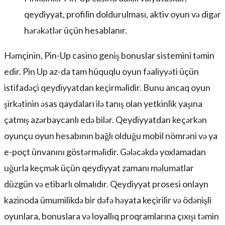
qeydiyyat, profilin doldurulması, aktiv oyun və digər
hərəkətlər üçün hesablanır.
Həmçinin, Pin-Up casino geniş bonuslar sistemini təmin
edir. Pin Up az-da tam hüquqlu oyun fəaliyyəti üçün
istifadəçi qeydiyyatdan keçirməlidir. Bunu ancaq oyun
şirkətinin əsas qaydaları ilə tanış olan yetkinlik yaşına
çatmış azərbaycanlı edə bilər. Qeydiyyatdan keçərkən
oyunçu oyun hesabının bağlı olduğu mobil nömrəni və ya
e-poçt ünvanını göstərməlidir. Gələcəkdə yoxlamadan
uğurla keçmək üçün qeydiyyat zamanı məlumatlar
düzgün və etibarlı olmalıdır. Qeydiyyat prosesi onlayn
kazinoda ümumilikdə bir dəfə həyata keçirilir və ödənişli
oyunlara, bonuslara və loyallıq proqramlarına çıxışı təmin