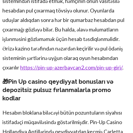
sistemindən istifadə etmək, həmçinin onun vasitəsilə
hesabdan pul çıxarmaq tövsiyə olunur. Oyunlarda
uduşlar aldıqdan sonra hər bir qumarbaz hesabdan pul
çıxarmağı gözləyə bilər. Bu halda, əlavə məlumatların
işlənməsini gözləməmək üçün hesab təsdiqlənməlidir.
Ərizə kazino tərəfindən nəzərdən keçirilir və pul ödəniş
sisteminin şərtlərinə uyğun olaraq oyun hesabından
çıxarılır
https://pin-up-azerbaycan2.com/pin-up-giri/
.
🎁Pin Up casino qeydiyyat bonusları və
depozitsiz pulsuz fırlanmalarla promo
kodlar
Hesabın bloklana biləcəyi bütün pozuntuların siyahısı
istifadəçi müqaviləsində göstərilmişdir. Pin-Up Casino
Hollandiya Antillərində qeydiyyatdan keçmiş Carletta