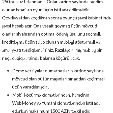
250 pulsuz fırlanmadır. Onlar kazino saytında təqdim
olunan istənilən oyun üçün istifadə edilməlidir.
Qeydiyyatdan keçdikdən sonra oyunçu şəxsi kabinetində
şəxsi hesab açır. Ona vəsait qoymaq üçün mövcud
olanlar siyahısından optimal ödəniş üsulunu seçməli,
kreditləşmə üçün tələb olunan məbləği göstərməli və
əməliyyatı təsdiqləməlisiniz. Razılaşdırılmış məbləğ bir
neçə dəqiqə ərzində balansa köçürüləcək.
Demo versiyalar qumarbazların kazino saytında
mövcud olan bütün maşınları sınaqdan keçirməsi
üçün yaradılmışdır .
Mobil köçürmə xidmətlərindən, həmçinin
WebMoney və Yumani xidmətlərindən istifadə
edərkən maksimum 1500 AZN təşkil edir.