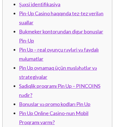
Şəxsi identifikasiya
Pin-Up Casino haqqında tez-tez verilən
suallar
Bukmeker kontorundan digər bonuslar
Pin-Up
Pin Up – real oyunçu rəyləri və faydalı
məlumatlar
Pin Up oynamaq üçün məsləhətlər və
strategiyalar
Sadiqlik proqramı Pin Up – PINCOINS
nədir?
Bonuslar və promo kodları Pin Up
Pin Up Online Casino-nun Mobil
Proqramı varmı?