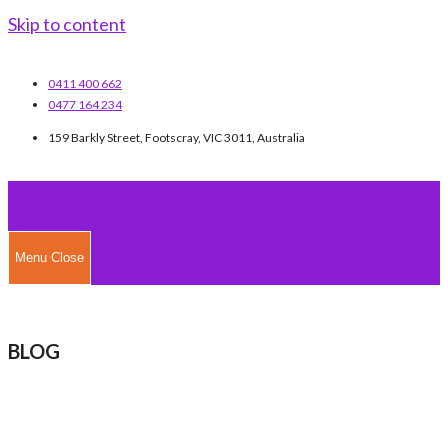
Skip to content
0411 400 662
0477 164 234
159 Barkly Street, Footscray, VIC 3011, Australia
Menu
Close
BLOG