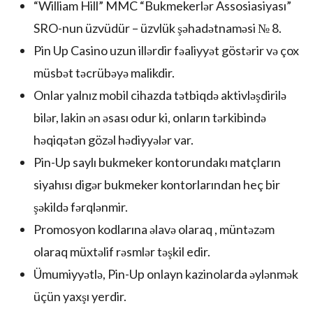
“William Hill” MMC “Bukmekerlər Assosiasiyası”
SRO-nun üzvüdür – üzvlük şəhadətnaməsi № 8.
Pin Up Casino uzun illərdir fəaliyyət göstərir və çox
müsbət təcrübəyə malikdir.
Onlar yalnız mobil cihazda tətbiqdə aktivləşdirilə
bilər, lakin ən əsası odur ki, onların tərkibində
həqiqətən gözəl hədiyyələr var.
Pin-Up saylı bukmeker kontorundakı matçların
siyahısı digər bukmeker kontorlarından heç bir
şəkildə fərqlənmir.
Promosyon kodlarına əlavə olaraq , müntəzəm
olaraq müxtəlif rəsmlər təşkil edir.
Ümumiyyətlə, Pin-Up onlayn kazinolarda əylənmək
üçün yaxşı yerdir.