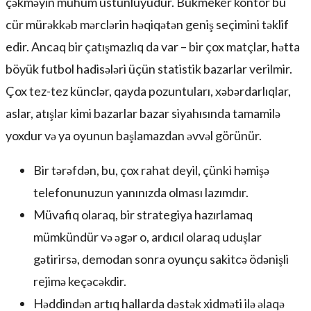
çəkməyin mühüm üstünlüyüdür. Bukmeker kontor bu
cür mürəkkəb mərclərin həqiqətən geniş seçimini təklif
edir. Ancaq bir çatışmazlıq da var – bir çox matçlar, hətta
böyük futbol hadisələri üçün statistik bazarlar verilmir.
Çox tez-tez künclər, qayda pozuntuları, xəbərdarlıqlar,
aslar, atışlar kimi bazarlar bazar siyahısında tamamilə
yoxdur və ya oyunun başlamazdan əvvəl görünür.
Bir tərəfdən, bu, çox rahat deyil, çünki həmişə
telefonunuzun yanınızda olması lazımdır.
Müvafiq olaraq, bir strategiya hazırlamaq
mümkündür və əgər o, ardıcıl olaraq uduşlar
gətirirsə, demodan sonra oyunçu sakitcə ödənişli
rejimə keçəcəkdir.
Həddindən artıq hallarda dəstək xidməti ilə əlaqə