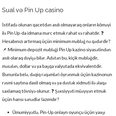
Sual və Pin Up casino
İstifadə olunan qacetdən asılı olmayaraq onların köməyi
ilə Pin Up-da idmana mərc etmək rahat və rahatdır. ❓
Hesabınızı artırmaq üçün minimum məbləğ nə qədərdir?
📌 Minimum depozit məbləği Pin Up kazino siyasətindən
asılı olaraq dəyişə bilər. Adətən bu, kiçik məbləğdir,
məsələn, dollar və ya başqa valyutada ekvivalentdir.
Bununla belə, dəqiq rəqəmləri öyrənmək üçün kazinonun
rəsmi saytına daxil olmaq və ya dəstək xidməti ilə əlaqə
saxlamaq tövsiyə olunur. ❓ Şəxsiyyəti müəyyən etmək
üçün hansı sənədlər lazımdır?
Ümumiyyətlə, Pin-Up onlayn oyunçu üçün yaxşı