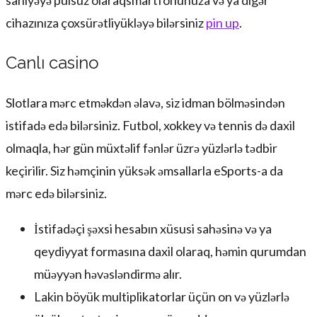
cihazınıza çoxsürətliyükləyə bilərsiniz
pin up
.
Canlı casino
Slotlara mərc etməkdən əlavə, siz idman bölməsindən
istifadə edə bilərsiniz. Futbol, xokkey və tennis də daxil
olmaqla, hər gün müxtəlif fənlər üzrə yüzlərlə tədbir
keçirilir. Siz həmçinin yüksək əmsallarla eSports-a da
mərc edə bilərsiniz.
İstifadəçi şəxsi hesabın xüsusi sahəsinə və ya
qeydiyyat formasına daxil olaraq, həmin qurumdan
müəyyən həvəsləndirmə alır.
Lakin böyük multiplikatorlar üçün on və yüzlərlə