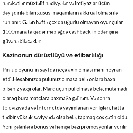
hərəkətlər müxtəlif hədiyyələr və imtiyazlar üçün
dəyişdirilə bilən xüsusi məqamların akkrual olması ilə
ruhlanır. Gələn həftə çox da uğurlu olmayan oyunçular
1000 manata qədər məbləğdə cashback-ın ödənişinə
güvənə biləcəklər.
Kazinonun dürüstlüyü və etibarlılığı
Pin-up oyunu-in saytda neçə axın olması məni heyran
etdi.Hesabınızda pulunuz olmasa belə onlara baxa
bilsəniz yaxşı olar. Mərc üçün pul olmasa belə, mütəmadi
olaraq bura matçlara baxmağa gəlirəm. Və sonra
televiziyada və İnternetdə yayımlanan verilişləri, hətta
tədbir yüksək səviyyədə olsa belə, tapmaq çox çətin oldu.
Yeni gələnlərə bonus və həmişə bəzi promosyonlar verilir