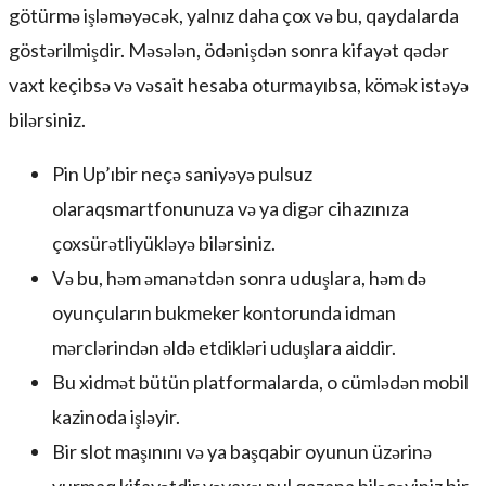
götürmə işləməyəcək, yalnız daha çox və bu, qaydalarda
göstərilmişdir. Məsələn, ödənişdən sonra kifayət qədər
vaxt keçibsə və vəsait hesaba oturmayıbsa, kömək istəyə
bilərsiniz.
Pin Up’ıbir neçə saniyəyə pulsuz
olaraqsmartfonunuza və ya digər cihazınıza
çoxsürətliyükləyə bilərsiniz.
Və bu, həm əmanətdən sonra uduşlara, həm də
oyunçuların bukmeker kontorunda idman
mərclərindən əldə etdikləri uduşlara aiddir.
Bu xidmət bütün platformalarda, o cümlədən mobil
kazinoda işləyir.
Bir slot maşınını və ya başqabir oyunun üzərinə
vurmaq kifayətdir vəyaxşı pul qazana biləcəyiniz bir