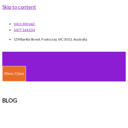
Skip to content
0411 400 662
0477 164 234
159 Barkly Street, Footscray, VIC 3011, Australia
Menu
Close
BLOG