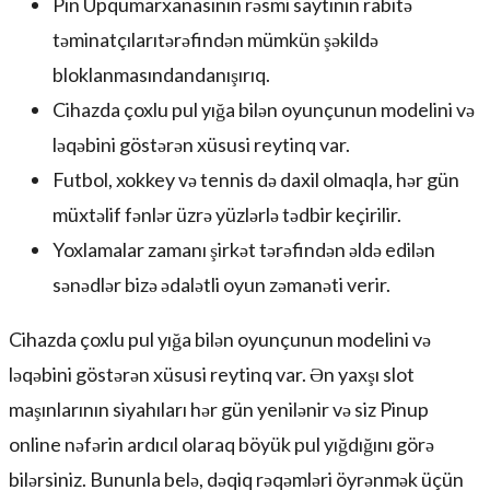
Pin Upqumarxanasının rəsmi saytının rabitə
təminatçılarıtərəfindən mümkün şəkildə
bloklanmasındandanışırıq.
Cihazda çoxlu pul yığa bilən oyunçunun modelini və
ləqəbini göstərən xüsusi reytinq var.
Futbol, xokkey və tennis də daxil olmaqla, hər gün
müxtəlif fənlər üzrə yüzlərlə tədbir keçirilir.
Yoxlamalar zamanı şirkət tərəfindən əldə edilən
sənədlər bizə ədalətli oyun zəmanəti verir.
Cihazda çoxlu pul yığa bilən oyunçunun modelini və
ləqəbini göstərən xüsusi reytinq var. Ən yaxşı slot
maşınlarının siyahıları hər gün yenilənir və siz Pinup
online nəfərin ardıcıl olaraq böyük pul yığdığını görə
bilərsiniz. Bununla belə, dəqiq rəqəmləri öyrənmək üçün