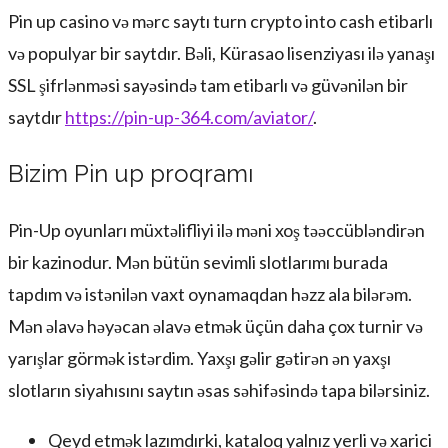
Pin up casino və mərc saytı turn crypto into cash etibarlı
və populyar bir saytdır. Bəli, Kürasao lisenziyası ilə yanaşı
SSL şifrlənməsi sayəsində tam etibarlı və güvənilən bir
saytdır
https://pin-up-364.com/aviator/
.
Bizim Pin up proqramı
Pin-Up oyunları müxtəlifliyi ilə məni xoş təəccübləndirən
bir kazinodur. Mən bütün sevimli slotlarımı burada
tapdım və istənilən vaxt oynamaqdan həzz ala bilərəm.
Mən əlavə həyəcan əlavə etmək üçün daha çox turnir və
yarışlar görmək istərdim. Yaxşı gəlir gətirən ən yaxşı
slotların siyahısını saytın əsas səhifəsində tapa bilərsiniz.
Qeyd etmək lazımdırki, kataloq yalnız yerli və xarici