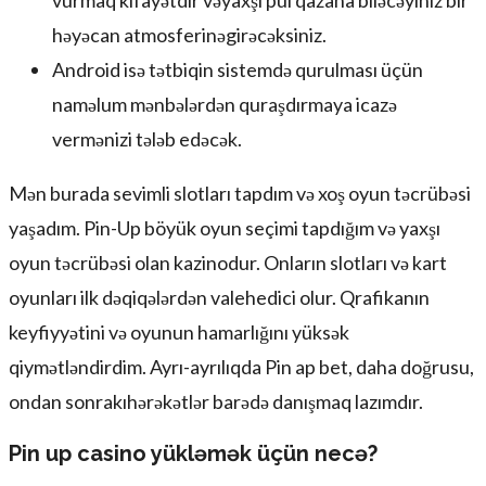
həyəcan atmosferinəgirəcəksiniz.
Android isə tətbiqin sistemdə qurulması üçün
naməlum mənbələrdən quraşdırmaya icazə
vermənizi tələb edəcək.
Mən burada sevimli slotları tapdım və xoş oyun təcrübəsi
yaşadım. Pin-Up böyük oyun seçimi tapdığım və yaxşı
oyun təcrübəsi olan kazinodur. Onların slotları və kart
oyunları ilk dəqiqələrdən valehedici olur. Qrafikanın
keyfiyyətini və oyunun hamarlığını yüksək
qiymətləndirdim. Ayrı-ayrılıqda Pin ap bet, daha doğrusu,
ondan sonrakıhərəkətlər barədə danışmaq lazımdır.
Pin up casino yükləmək üçün necə?