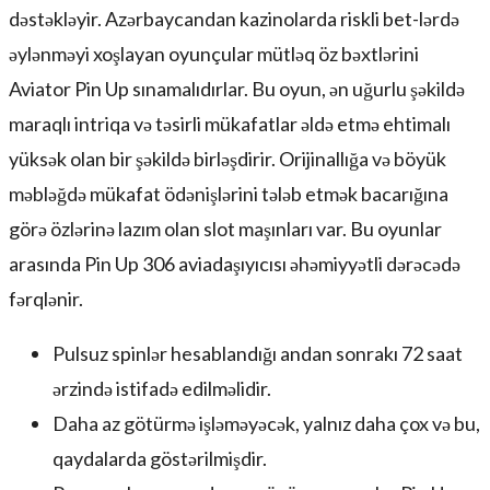
dəstəkləyir. Azərbaycandan kazinolarda riskli bet-lərdə
əylənməyi xoşlayan oyunçular mütləq öz bəxtlərini
Aviator Pin Up sınamalıdırlar. Bu oyun, ən uğurlu şəkildə
maraqlı intriqa və təsirli mükafatlar əldə etmə ehtimalı
yüksək olan bir şəkildə birləşdirir. Orijinallığa və böyük
məbləğdə mükafat ödənişlərini tələb etmək bacarığına
görə özlərinə lazım olan slot maşınları var. Bu oyunlar
arasında Pin Up 306 aviadaşıyıcısı əhəmiyyətli dərəcədə
fərqlənir.
Pulsuz spinlər hesablandığı andan sonrakı 72 saat
ərzində istifadə edilməlidir.
Daha az götürmə işləməyəcək, yalnız daha çox və bu,
qaydalarda göstərilmişdir.