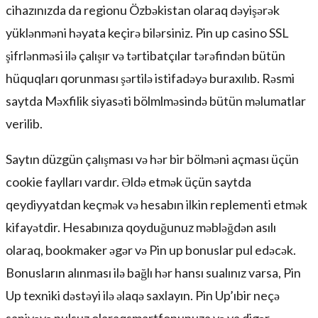
cihazınızda da regionu Özbəkistan olaraq dəyişərək
yüklənməni həyata keçirə bilərsiniz. Pin up casino SSL
şifrlənməsi ilə çalışır və tərtibatçılar tərəfindən bütün
hüquqları qorunması şərtilə istifadəyə buraxılıb. Rəsmi
saytda Məxfilik siyasəti bölmlməsində bütün məlumatlar
verilib.
Saytın düzgün çalışması və hər bir bölməni açması üçün
cookie faylları vardır. Əldə etmək üçün saytda
qeydiyyatdan keçmək və hesabın ilkin replementi etmək
kifayətdir. Hesabınıza qoyduğunuz məbləğdən asılı
olaraq, bookmaker əgər və Pin up bonuslar pul edəcək.
Bonusların alınması ilə bağlı hər hansı sualınız varsa, Pin
Up texniki dəstəyi ilə əlaqə saxlayın. Pin Up’ıbir neçə
saniyəyə pulsuz olaraqsmartfonunuza və ya digər