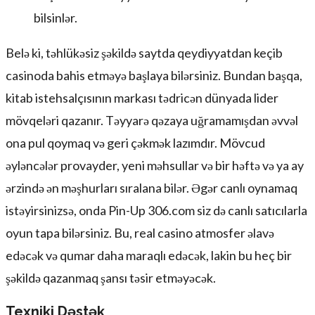
bilsinlər.
Belə ki, təhlükəsiz şəkildə saytda qeydiyyatdan keçib
casinoda bahis etməyə başlaya bilərsiniz. Bundan başqa,
kitab istehsalçısının markası tədricən dünyada lider
mövqeləri qazanır. Təyyarə qəzaya uğramamışdan əvvəl
ona pul qoymaq və geri çəkmək lazımdır. Mövcud
əyləncələr provayder, yeni məhsullar və bir həftə və ya ay
ərzində ən məşhurları sıralana bilər. Əgər canlı oynamaq
istəyirsinizsə, onda Pin-Up 306.com siz də canlı satıcılarla
oyun tapa bilərsiniz. Bu, real casino atmosfer əlavə
edəcək və qumar daha maraqlı edəcək, lakin bu heç bir
şəkildə qazanmaq şansı təsir etməyəcək.
Texniki Dəstək