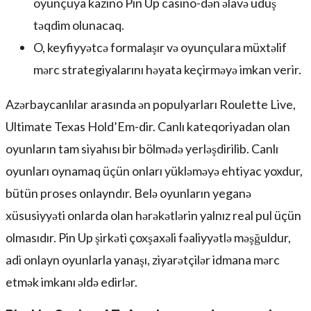
oyunçuya kazino Pin Up casino-dən əlavə uduş
təqdim olunacaq.
O, keyfiyyətcə formalaşır və oyunçulara müxtəlif
mərc strategiyalarını həyata keçirməyə imkan verir.
Azərbaycanlılar arasında ən populyarları Roulette Live,
Ultimate Texas Hold’Em-dir. Canlı kateqoriyadan olan
oyunların tam siyahısı bir bölmədə yerləşdirilib. Canlı
oyunları oynamaq üçün onları yükləməyə ehtiyac yoxdur,
bütün proses onlayndır. Belə oyunların yeganə
xüsusiyyəti onlarda olan hərəkətlərin yalnız real pul üçün
olmasıdır. Pin Up şirkəti çoxşaxəli fəaliyyətlə məşğuldur,
adi onlayn oyunlarla yanaşı, ziyarətçilər idmana mərc
etmək imkanı əldə edirlər.