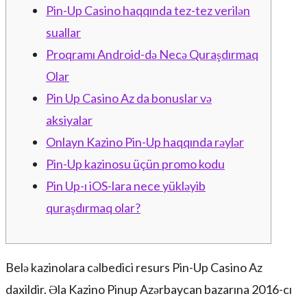
Pin-Up Casino haqqında tez-tez verilən
suallar
Proqramı Android-də Necə Quraşdırmaq
Olar
Pin Up Casino Az da bonuslar və
aksiyalar
Onlayn Kazino Pin-Up haqqında rəylər
Pin-Up kazinosu üçün promo kodu
Pin Up-ı iOS-lara nece yükləyib
quraşdırmaq olar?
Belə kazinolara cəlbedici resurs Pin-Up Casino Az
daxildir. Əla Kazino Pinup Azərbaycan bazarına 2016-cı