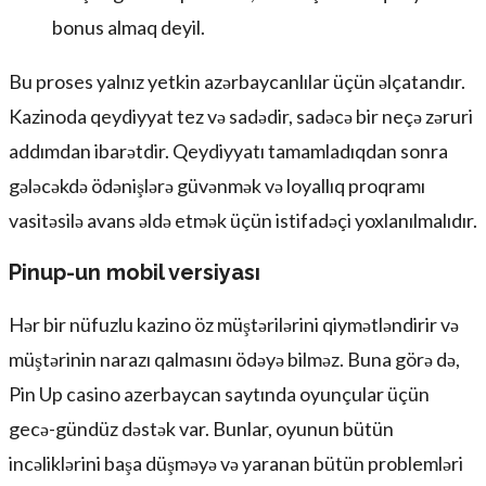
bonus almaq deyil.
Bu proses yalnız yetkin azərbaycanlılar üçün əlçatandır.
Kazinoda qeydiyyat tez və sadədir, sadəcə bir neçə zəruri
addımdan ibarətdir. Qeydiyyatı tamamladıqdan sonra
gələcəkdə ödənişlərə güvənmək və loyallıq proqramı
vasitəsilə avans əldə etmək üçün istifadəçi yoxlanılmalıdır.
Pinup-un mobil versiyası
Hər bir nüfuzlu kazino öz müştərilərini qiymətləndirir və
müştərinin narazı qalmasını ödəyə bilməz. Buna görə də,
Pin Up casino azerbaycan saytında oyunçular üçün
gecə-gündüz dəstək var. Bunlar, oyunun bütün
incəliklərini başa düşməyə və yaranan bütün problemləri