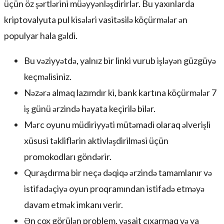
üçün öz şərtlərini müəyyənləşdirirlər. Bu yaxınlarda
kriptovalyuta pul kisələri vasitəsilə köçürmələr ən
populyar hala gəldi.
Bu vəziyyətdə, yalnız bir linki vurub işləyən güzgüyə
keçməlisiniz.
Nəzərə almaq lazımdır ki, bank kartına köçürmələr 7
iş günü ərzində həyata keçirilə bilər.
Mərc oyunu müdiriyyəti mütəmadi olaraq əlverişli
xüsusi təkliflərin aktivləşdirilməsi üçün
promokodları göndərir.
Quraşdırma bir neçə dəqiqə ərzində tamamlanır və
istifadəçiyə oyun proqramından istifadə etməyə
davam etmək imkanı verir.
Ən çox görülən problem, vəsait çıxarmaq və ya