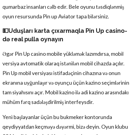
qumarbaz insanları cəlb edir. Bele oyunu təsdiqlənmiş
oyun resursunda Pin up Aviator tapa bilərsiniz.
💵Uduşları karta çıxarmaqla Pin Up casino-
də real pulla oynayın
Əgər Pin Up casino mobile yükləmək lazımdırsa, mobil
versiya avtomatik olaraq istənilən mobil cihazda açılır.
Pin Up mobil versiyası istifadəçinin cihazına və onun
ekranına uyğunlaşır və oyunçu üçün kazino seçimlərinin
tam siyahısını açır. Mobil kazino ilə adi kazino arasındakı
mühüm fərq sadələşdirilmiş interfeysdir.
Yeni başlayanlar üçün bu bukmeker kontorunda
qeydiyyatdan keçməyə dəyərmi, bizə deyin. Oyun klubu