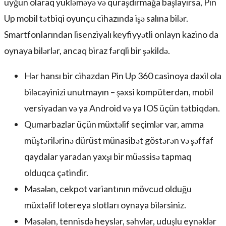
uyğun olaraq yükləməyə və quraşdırmağa başlayırsa, Pin
Up mobil tətbiqi oyunçu cihazında işə salına bilər.
Smartfonlarından lisenziyalı keyfiyyətli onlayn kazino da
oynaya bilərlər, ancaq biraz fərqli bir şəkildə.
Hər hansı bir cihazdan Pin Up 360 casinoya daxil ola
biləcəyinizi unutmayın – şəxsi kompüterdən, mobil
versiyadan və ya Android və ya IOS üçün tətbiqdən.
Qumarbazlar üçün müxtəlif seçimlər var, amma
müştərilərinə dürüst münasibət göstərən və şəffaf
qaydalar yaradan yaxşı bir müəssisə tapmaq
olduqca çətindir.
Məsələn, cekpot variantının mövcud olduğu
müxtəlif lotereya slotları oynaya bilərsiniz.
Məsələn, tennisdə heyslər, səhvlər, uduşlu eynəklər