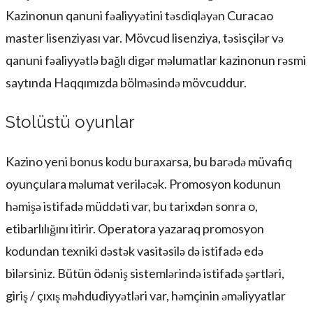
Kazinonun qanuni fəaliyyətini təsdiqləyən Curacao
master lisenziyası var. Mövcud lisenziya, təsisçilər və
qanuni fəaliyyətlə bağlı digər məlumatlar kazinonun rəsmi
saytında Haqqımızda bölməsində mövcuddur.
Stolüstü oyunlar
Kazino yeni bonus kodu buraxarsa, bu barədə müvafiq
oyunçulara məlumat veriləcək. Promosyon kodunun
həmişə istifadə müddəti var, bu tarixdən sonra o,
etibarlılığını itirir. Operatora yazaraq promosyon
kodundan texniki dəstək vasitəsilə də istifadə edə
bilərsiniz. Bütün ödəniş sistemlərində istifadə şərtləri,
giriş / çıxış məhdudiyyətləri var, həmçinin əməliyyatlar