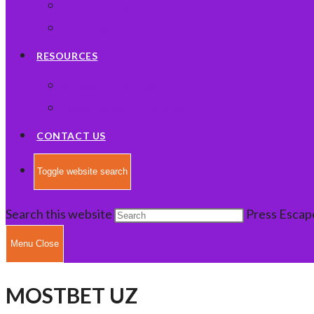
MANAGER PART
EMPLOYEE PART
RESOURCES
INCIDENT MANAGEMENT
FEEDBACK AND COMPLAINTS
CONTACT US
Toggle website search
Search this website
Press Escape
Menu
Close
MOSTBET UZ