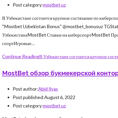
Post category:
mostbet uz
В Узбекистане состоится крупное состязание по киберсп
"Mostbet Uzbekistan Bonus" @mostbet_bonusuz TGSt
УзбекистанаMostBet Ставки на киберспортMostBet Про
спортИгровые…
Continue Reading
В Узбекистане состоится крупное сост
MostBet обзор букмекерской конто
Post author:
Abid Ilyas
Post published:
August 6, 2022
Post category:
mostbet uz