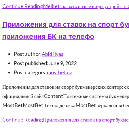
Continue Reading
Melbet скачать на все виды устройств
Приложения для ставок на спорт бу
приложения БК на телефо
Post author:
Abid Ilyas
Post published:
June 9, 2022
Post category:
mostbet uz
Приложения для ставок на спорт букмекерских контор: 
официальный сайтContentПлатежные системы букмекер
MostBetMostBet ТехподдержкаMostBet зеркало для бе
Continue Reading
Приложения для ставок на спорт букме