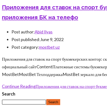
Приложения для ставок на спорт бу
приложения БК на телефо
Post author:
Abid Ilyas
Post published:
June 9, 2022
Post category:
mostbet uz
Приложения для ставок на спорт букмекерских контор: 
официальный сайтContentПлатежные системы букмекер
MostBetMostBet ТехподдержкаMostBet зеркало для бе
Continue Reading
Приложения для ставок на спорт букме
Search
Search