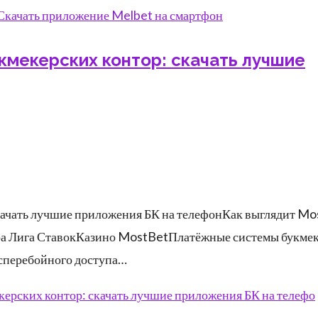
 Скачать приложение Melbet на смартфон
кмекерских контор: скачать лучшие
скачать лучшие приложения БК на телефонКак выглядит M
а Лига СтавокКазино MostBetПлатёжные системы букме
сперебойного доступа…
керских контор: скачать лучшие приложения БК на телефо