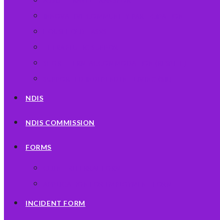
ASSIST TRAVEL TRANSPORT
INNOVATIVE COMMUNITY PARTICIPATION
HOUSEHOLD TASKS
THERAPEUTIC SUPPORT
SHORT TERM ACCOMMODATION (RESPITE)
SUPPORTED INDEPENDENT LIVING (SIL)
NDIS
NDIS COMMISSION
FORMS
CLIENT REFERRAL FORM
APPLICATION FOR EMPLOYMENT FORM
INCIDENT FORM