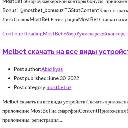
MostBet обзор букмекерской конторы бонусы, приложен
Bonus" @mostbet_bonusuz TGStatContentКак отыграть 
Лига СтавокMostBet РегистрацияMostBet Ставки на к
Continue Reading
MostBet обзор букмекерской конторы 
Melbet скачать на все виды устрой
Post author:
Abid Ilyas
Post published:
June 30, 2022
Post category:
mostbet uz
Melbet скачать на все виды устройств Скачать приложе
приложение MostBet на смартфонContentПриложения бу
приложения, регистрация,…