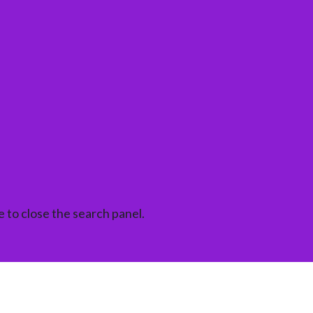
 to close the search panel.