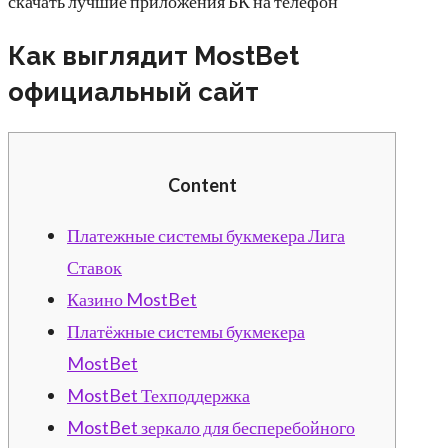
скачать лучшие приложения БК на телефон
Как выглядит MostBet
официальный сайт
Content
Платежные системы букмекера Лига
Ставок
Казино MostBet
Платёжные системы букмекера
MostBet
MostBet Техподдержка
MostBet зеркало для бесперебойного