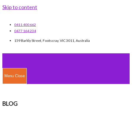
Skip to content
0411 400 662
0477 164 234
159 Barkly Street, Footscray, VIC 3011, Australia
Menu
Close
BLOG