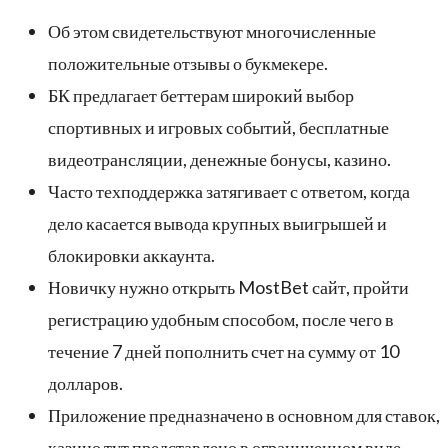
Об этом свидетельствуют многочисленные
положительные отзывы о букмекере.
БК предлагает беттерам широкий выбор
спортивных и игровых событий, бесплатные
видеотрансляции, денежные бонусы, казино.
Часто техподдержка затягивает с ответом, когда
дело касается вывода крупных выигрышей и
блокировки аккаунта.
Новичку нужно открыть MostBet сайт, пройти
регистрацию удобным способом, после чего в
течение 7 дней пополнить счет на сумму от 10
долларов.
Приложение предназначено в основном для ставок,
казино тут представлено в ограниченном виде.