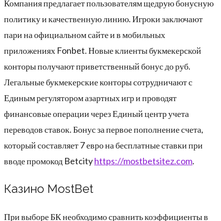
Компания предлагает пользователям щедрую бонусную
политику и качественную линию. Игроки заключают
пари на официальном сайте и в мобильных
приложениях Fonbet. Новые клиенты букмекерской
конторы получают приветственный бонус до руб.
Легальные букмекерские конторы сотрудничают с
Единым регулятором азартных игр и проводят
финансовые операции через Единый центр учета
переводов ставок. Бонус за первое пополнение счета,
который составляет 7 евро на бесплатные ставки при
вводе промокод Betcity
https://mostbetsitez.com
.
Казино MostBet
При выборе БК необходимо сравнить коэффициенты в