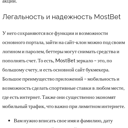
акции.
Легальность и надежность MostBet
У него сохраняются все функции и возможности
основного портала, зайти на сайт-клон можно под своим
логином и паролем, беттеры могут снимать средства и
пополнять счет. То есть, MostBet зеркало – это, по
большому счету, и есть основной сайт букмекера.
Большое преимущество приложений – мобильность и
возможность сделать спортивные ставки в любом месте,
где есть интернет. Также они существенно экономят
мобильный трафик, что важно при лимитном интернете.
Вам нужно вписать свое имя и фамилию, дату