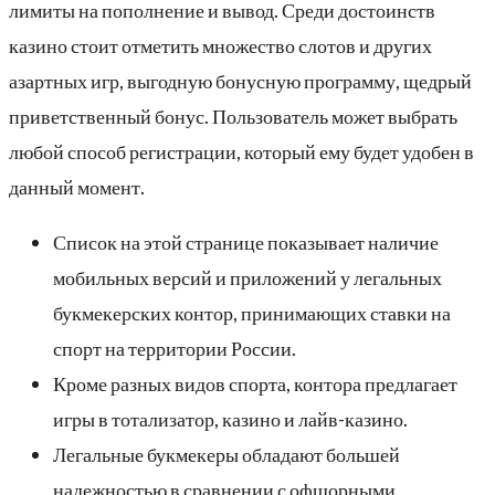
лимиты на пополнение и вывод. Среди достоинств
казино стоит отметить множество слотов и других
азартных игр, выгодную бонусную программу, щедрый
приветственный бонус. Пользователь может выбрать
любой способ регистрации, который ему будет удобен в
данный момент.
Список на этой странице показывает наличие
мобильных версий и приложений у легальных
букмекерских контор, принимающих ставки на
спорт на территории России.
Кроме разных видов спорта, контора предлагает
игры в тотализатор, казино и лайв-казино.
Легальные букмекеры обладают большей
надежностью в сравнении с офшорными.