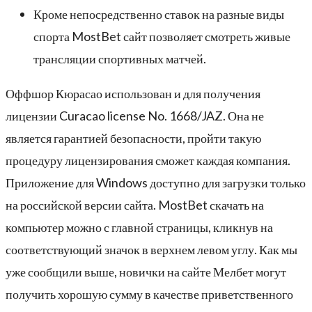
Кроме непосредственно ставок на разные виды
спорта MostBet сайт позволяет смотреть живые
трансляции спортивных матчей.
Оффшор Кюрасао использован и для получения
лицензии Curacao license No. 1668/JAZ. Она не
является гарантией безопасности, пройти такую
процедуру лицензирования сможет каждая компания.
Приложение для Windows доступно для загрузки только
на российской версии сайта. MostBet скачать на
компьютер можно с главной страницы, кликнув на
соответствующий значок в верхнем левом углу. Как мы
уже сообщили выше, новички на сайте Мелбет могут
получить хорошую сумму в качестве приветственного