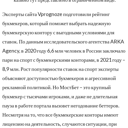
Эксперты сайта Vprognoze подготовили рейтинг
букмекеров, который поможет выбрать надежную
букмекерскую контору с выгодными условиями для
ставок. По данным исследовательского агентства ARKA
Agency, в 2020 году 6,6 млн человек в России заключало
пари на спорт с букмекерскими конторами, в 2021 году –
8,9 млн. Рост популярности ставок на спорт эксперты
объясняют доступностью букмекеров и агрессивной
рекламной политикой. Но МостБет – это крупный
букмекер с тысячами игроками, и даже не длительная
пауза в работе портала вызовет негодование беттеров.
Несмотря на то, что все букмекерские конторы имеют
лицензию на деятельность, случаются ситуации, при