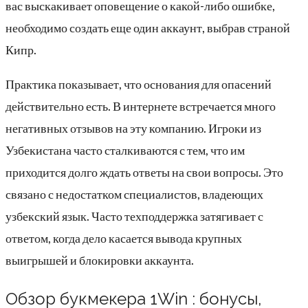
вас выскакивает оповещение о какой-либо ошибке,
необходимо создать еще один аккаунт, выбрав страной
Кипр.
Практика показывает, что основания для опасений
действительно есть. В интернете встречается много
негативных отзывов на эту компанию. Игроки из
Узбекистана часто сталкиваются с тем, что им
приходится долго ждать ответы на свои вопросы. Это
связано с недостатком специалистов, владеющих
узбекский язык. Часто техподдержка затягивает с
ответом, когда дело касается вывода крупных
выигрышей и блокировки аккаунта.
Обзор букмекера 1Win : бонусы,