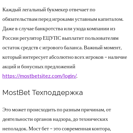
Каждый легальный букмекер отвечает по
обязательствам перед игроками уставным капиталом.
Даже в случае банкротства или ухода компании из
России регулятор ЕЦУПС выплатит пользователям
остаток средств с игрового баланса. Важный момент,
который интересует абсолютно всех игроков – наличие
акций и бонусных предложений
https://mostbetsitez.com/login/
.
MostBet Техподдержка
Это может происходить по разным причинам, от
деятельности органов надзора, до технических
неполадок. Мост бет – это современная контора,