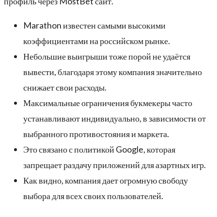
профиль через MostBet сайт.
Marathon известен самыми высокими
коэффициентами на российском рынке.
Небольшие выигрыши тоже порой не удаётся
вывести, благодаря этому компания значительно
снижает свои расходы.
Максимальные ограничения букмекеры часто
устанавливают индивидуально, в зависимости от
выбранного противостояния и маркета.
Это связано с политикой Google, которая
запрещает раздачу приложений для азартных игр.
Как видно, компания дает огромную свободу
выбора для всех своих пользователей.