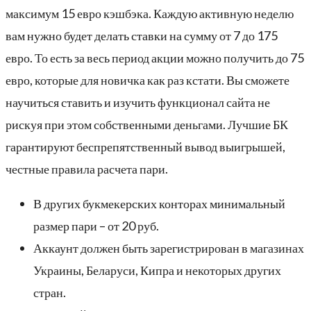
максимум 15 евро кэшбэка. Каждую активную неделю
вам нужно будет делать ставки на сумму от 7 до 175
евро. То есть за весь период акции можно получить до 75
евро, которые для новичка как раз кстати. Вы сможете
научиться ставить и изучить функционал сайта не
рискуя при этом собственными деньгами. Лучшие БК
гарантируют беспрепятственный вывод выигрышей,
честные правила расчета пари.
В других букмекерских конторах минимальный
размер пари – от 20 руб.
Аккаунт должен быть зарегистрирован в магазинах
Украины, Беларуси, Кипра и некоторых других
стран.