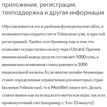
приложения, регистрация,
техподдержка и другая информация
Обуславливается это и удобным функционалом сайта, и
возможностью открыть счет в Узбекском суме, и простой
регистрацией. Удобен этот букмекер еще и тем, что
позволяет осуществлять оплату через Uzcard. Причем
минимальный вывод средств составляет 5000 сума, а
минимально возможная ставка равняется 1000
национальной валюты. Если многие онлайн-букмекеры
ставят определенные ограничения для некоторых стран
(включая Узбекистан), то в MostBet такого нет. Делать
ставки можно как на исход всего матча или игры, так и на
промежуточный счет (например, с 1 по 15 минуту).