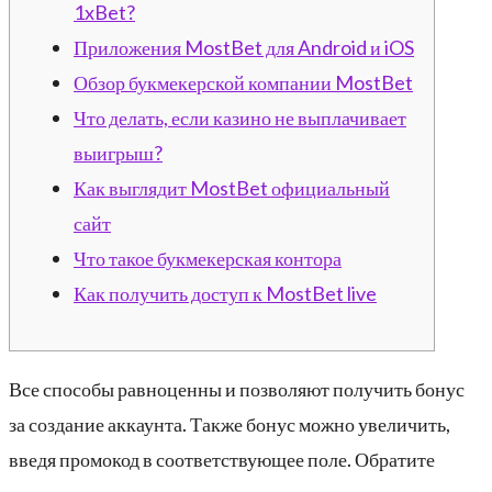
1xBet?
Приложения MostBet для Android и iOS
Обзор букмекерской компании MostBet
Что делать, если казино не выплачивает
выигрыш?
Как выглядит MostBet официальный
сайт
Что такое букмекерская контора
Как получить доступ к MostBet live
Все способы равноценны и позволяют получить бонус
за создание аккаунта. Также бонус можно увеличить,
введя промокод в соответствующее поле. Обратите