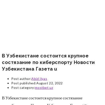
В Узбекистане состоится крупное
состязание по киберспорту Новости
Узбекистана Газета u
Post author:
Abid Ilyas
Post published:
August 22, 2022
Post category:
mostbet uz
В Узбекистане состоится крупное состязание