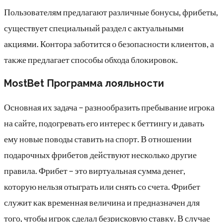
Пользователям предлагают различные бонусы, фрибеты,
существует специальный раздел с актуальными
акциями. Контора заботится о безопасности клиентов, а
также предлагает способы обхода блокировок.
MostBet Программа лояльности
Основная их задача – разнообразить пребывание игрока
на сайте, подогревать его интерес к беттингу и давать
ему новые поводы ставить на спорт. В отношении
подарочных фрибетов действуют несколько другие
правила. Фрибет – это виртуальная сумма денег,
которую нельзя отыграть или снять со счета. Фрибет
служит как временная величина и предназначен для
того, чтобы игрок сделал безрисковую ставку. В случае