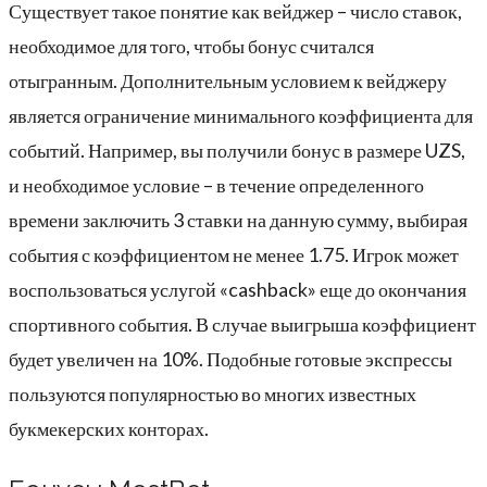
Существует такое понятие как вейджер – число ставок,
необходимое для того, чтобы бонус считался
отыгранным. Дополнительным условием к вейджеру
является ограничение минимального коэффициента для
событий. Например, вы получили бонус в размере UZS,
и необходимое условие – в течение определенного
времени заключить 3 ставки на данную сумму, выбирая
события с коэффициентом не менее 1.75. Игрок может
воспользоваться услугой «cashback» еще до окончания
спортивного события. В случае выигрыша коэффициент
будет увеличен на 10%. Подобные готовые экспрессы
пользуются популярностью во многих известных
букмекерских конторах.