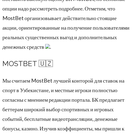
опции надо рассмотреть подробнее. Отметим, что
MostBet организовывает действительно стоящие
акции, ориентированные на получение пользователями
реальных существенных выгод и дополнительных
денежных средств
.
MOSTBET 🇺🇿
Мы считаем MostBet лучшей конторой для ставок на
спорт в Узбекистане, и местные игроки полностью
согласны с мнением редакции портала. БК предлагает
беттерам широкий выбор спортивных и игровых
событий, бесплатные видеотрансляции, денежные
бонусы, казино. Изучив коэффициенты, мы пришли к