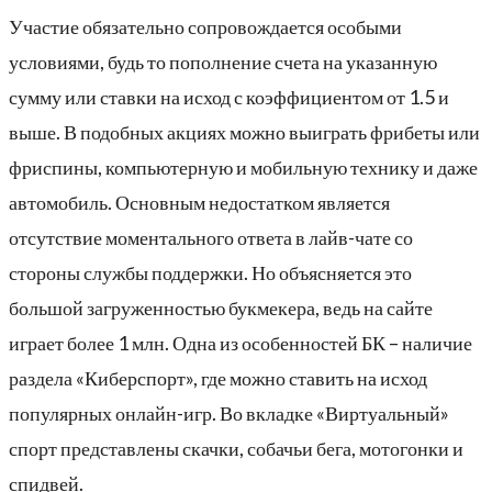
Участие обязательно сопровождается особыми
условиями, будь то пополнение счета на указанную
сумму или ставки на исход с коэффициентом от 1.5 и
выше. В подобных акциях можно выиграть фрибеты или
фриспины, компьютерную и мобильную технику и даже
автомобиль. Основным недостатком является
отсутствие моментального ответа в лайв-чате со
стороны службы поддержки. Но объясняется это
большой загруженностью букмекера, ведь на сайте
играет более 1 млн. Одна из особенностей БК – наличие
раздела «Киберспорт», где можно ставить на исход
популярных онлайн-игр. Во вкладке «Виртуальный»
спорт представлены скачки, собачьи бега, мотогонки и
спидвей.