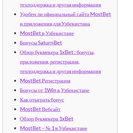
техподдержка и другая информация
Удобен ли официальный сайта MostBet
и приложения для Узбекистана
MostBet в Узбекистане
Бонусы SaturnBet
Обзор букмекера 1xBet : бонусы,
приложения, регистрация,
техподдержка и другая информация
MostBet Регистрация
Бонусы от 1Win в Узбекистане
Как отыграть бонус
MostBet Вебсайт
Обзор букмекера 1xBet
MostBet – № 1 в Узбекистане