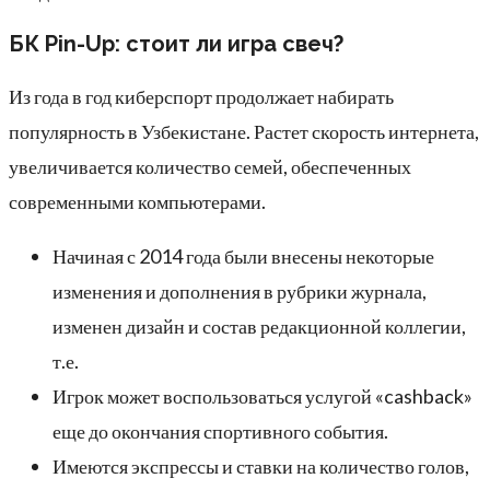
БК Pin-Up: стоит ли игра свеч?
Из года в год киберспорт продолжает набирать
популярность в Узбекистане. Растет скорость интернета,
увеличивается количество семей, обеспеченных
современными компьютерами.
Начиная с 2014 года были внесены некоторые
изменения и дополнения в рубрики журнала,
изменен дизайн и состав редакционной коллегии,
т.е.
Игрок может воспользоваться услугой «cashback»
еще до окончания спортивного события.
Имеются экспрессы и ставки на количество голов,