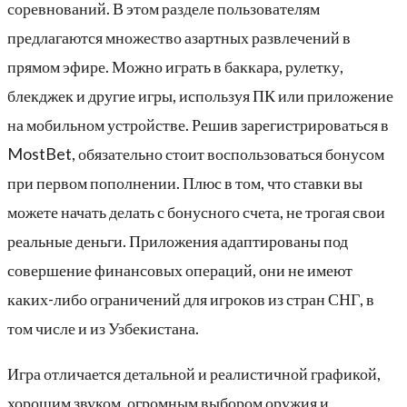
соревнований. В этом разделе пользователям
предлагаются множество азартных развлечений в
прямом эфире. Можно играть в баккара, рулетку,
блекджек и другие игры, используя ПК или приложение
на мобильном устройстве. Решив зарегистрироваться в
MostBet, обязательно стоит воспользоваться бонусом
при первом пополнении. Плюс в том, что ставки вы
можете начать делать с бонусного счета, не трогая свои
реальные деньги. Приложения адаптированы под
совершение финансовых операций, они не имеют
каких-либо ограничений для игроков из стран СНГ, в
том числе и из Узбекистана.
Игра отличается детальной и реалистичной графикой,
хорошим звуком, огромным выбором оружия и