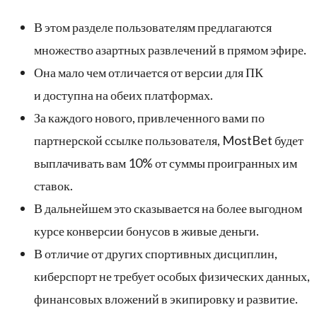
В этом разделе пользователям предлагаются
множество азартных развлечений в прямом эфире.
Она мало чем отличается от версии для ПК
и доступна на обеих платформах.
За каждого нового, привлеченного вами по
партнерской ссылке пользователя, MostBet будет
выплачивать вам 10% от суммы проигранных им
ставок.
В дальнейшем это сказывается на более выгодном
курсе конверсии бонусов в живые деньги.
В отличие от других спортивных дисциплин,
киберспорт не требует особых физических данных,
финансовых вложений в экипировку и развитие.