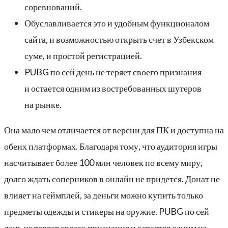
соревнований.
Обуславливается это и удобным функционалом
сайта, и возможностью открыть счет в Узбекском
суме, и простой регистрацией.
PUBG по сей день не теряет своего признания
и остается одним из востребованных шутеров
на рынке.
Она мало чем отличается от версии для ПК и доступна на
обеих платформах. Благодаря тому, что аудитория игры
насчитывает более 100 млн человек по всему миру,
долго ждать соперников в онлайн не придется. Донат не
влияет на геймплей, за деньги можно купить только
предметы одежды и стикеры на оружие. PUBG по сей
день не теряет своего признания и остается одним из