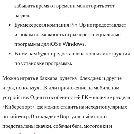
забывать время от времени мониторить этот
раздел.
Букмекерская компания Pin-Up не предоставляет
игрокам возможность игры через специальные
программы для iOS и Windows.
В нем вам будет предоставлена полная инструкция
по установке программы.
Можно играть в баккара, рулетку, блекджек и другие
игры, используя ПК или приложение на мобильном
устройстве. Одна из особенностей БК – наличие раздела
«Киберспорт», где можно ставить на исход популярных
онлайн-игр. Во вкладке «Виртуальный» спорт
представлены скачки, собачьи бега, мотогонки и