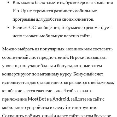
Как можно было заметить, букмекерская компания
Pin-Up не стремится развивать мобильные
программы для удобства своих клиентов.
Если же ОС вообще нет, то букмекер рекомендует
использовать мобильную версию сайта.
Можно выбрать из популярных, новинок или составить
собственный лист предпочтений. Игроки повышают
уровень, получают баллы и бонусы, которые затем
конвертируют по выгодному курсу. Бонусный счет
используется для ставок или отыгрывается с вейджером,
кэшбэк делается еженедельно. Чтобы скачать
приложение MostBet на Android, зайдите на сайт с
мобильного устройства и следуйте инструкции.
Сохранить моё имя, email и адрес сайта в этом браузере