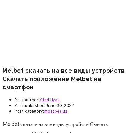
Melbet скачать на все виды устройств
Скачать приложение Melbet на
смартфон
Post author:
Abid Ilyas
Post published:
June 30, 2022
Post category:
mostbet uz
Melbet скачать на все виды устройств Скачать