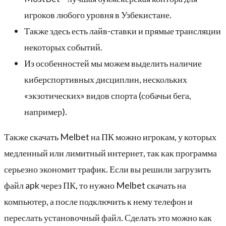
игроков любого уровня в Узбекистане.
Также здесь есть лайв-ставки и прямые трансляции
некоторых событий.
Из особенностей мы можем выделить наличие
киберспортивных дисциплин, нескольких
«экзотических» видов спорта (собачьи бега,
например).
Также скачать Melbet на ПК можно игрокам, у которых
медленный или лимитный интернет, так как программа
серьезно экономит трафик. Если вы решили загрузить
файл apk через ПК, то нужно Melbet скачать на
компьютер, а после подключить к нему телефон и
переслать установочный файл. Сделать это можно как