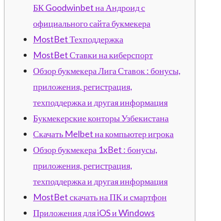
БК Goodwinbet на Андроид с
официального сайта букмекера
MostBet Техподдержка
MostBet Ставки на киберспорт
Обзор букмекера Лига Ставок : бонусы,
приложения, регистрация,
техподдержка и другая информация
Букмекерские конторы Узбекистана
Скачать Melbet на компьютер игрока
Обзор букмекера 1xBet : бонусы,
приложения, регистрация,
техподдержка и другая информация
MostBet скачать на ПК и смартфон
Приложения для iOS и Windows