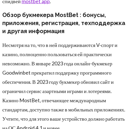
спидвей
mostbet app
.
Обзор букмекера MostBet : бонусы,
приложения, регистрация, техподдержка
и другая информация
Несмотря на то, что в ней поддерживаются V-спорт и
казино, полноценно пользоваться ей практически
невозможно. В январе 2023 года онлайн-букмекер
Goodwinbet прекратил поддержку программного
обеспечения. В 2023 году букмекер обновил сайт и
ограничил сервис азартными играми и лотереями.
Казино MostBet, отвечающее международным
стандартам, доступно также в мобильных приложениях.
Учтите, что для этого ваше устройство должно работать
на ОС Android 4.1 и новее.