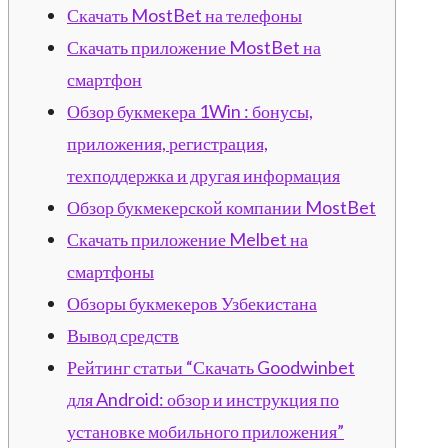
Скачать MostBet на телефоны
Скачать приложение MostBet на
смартфон
Обзор букмекера 1Win : бонусы,
приложения, регистрация,
техподдержка и другая информация
Обзор букмекерской компании MostBet
Скачать приложение Melbet на
смартфоны
Обзоры букмекеров Узбекистана
Вывод средств
Рейтинг статьи “Скачать Goodwinbet
для Android: обзор и инструкция по
установке мобильного приложения”