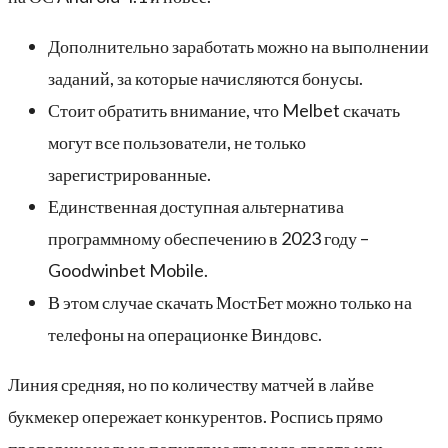
Дополнительно заработать можно на выполнении
заданий, за которые начисляются бонусы.
Стоит обратить внимание, что Melbet скачать
могут все пользователи, не только
зарегистрированные.
Единственная доступная альтернатива
программному обеспечению в 2023 году –
Goodwinbet Mobile.
В этом случае скачать МостБет можно только на
телефоны на операционке Виндовс.
Линия средняя, но по количеству матчей в лайве
букмекер опережает конкурентов. Роспись прямо
пропорциональна популярности вида спорта или