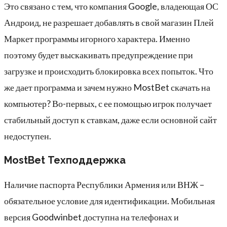
Это связано с тем, что компания Google, владеющая ОС
Андроид, не разрешает добавлять в свой магазин Плей
Маркет программы игорного характера. Именно
поэтому будет выскакивать предупреждение при
загрузке и происходить блокировка всех попыток. Что
же дает программа и зачем нужно MostBet скачать на
компьютер? Во-первых, с ее помощью игрок получает
стабильный доступ к ставкам, даже если основной сайт
недоступен.
MostBet Техподдержка
Наличие паспорта Республики Армения или ВНЖ –
обязательное условие для идентификации. Мобильная
версия Goodwinbet доступна на телефонах и