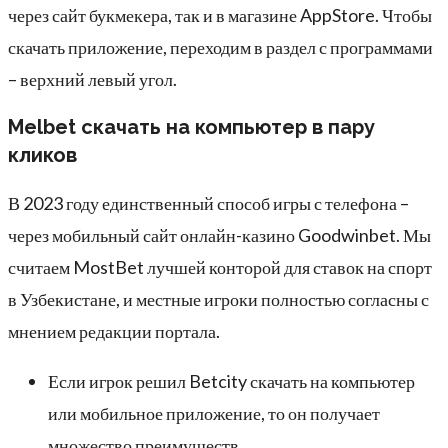
через сайт букмекера, так и в магазине AppStore. Чтобы
скачать приложение, переходим в раздел с программами
– верхний левый угол.
Melbet скачать на компьютер в пару
кликов
В 2023 году единственный способ игры с телефона –
через мобильный сайт онлайн-казино Goodwinbet. Мы
считаем MostBet лучшей конторой для ставок на спорт
в Узбекистане, и местные игроки полностью согласны с
мнением редакции портала.
Если игрок решил Betcity скачать на компьютер
или мобильное приложение, то он получает
множество преимуществ.