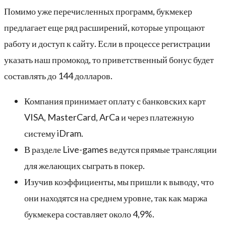
Помимо уже перечисленных программ, букмекер
предлагает еще ряд расширений, которые упрощают
работу и доступ к сайту. Если в процессе регистрации
указать наш промокод, то приветственный бонус будет
составлять до 144 долларов.
Компания принимает оплату с банковских карт
VISA, MasterCard, ArCa и через платежную
систему iDram.
В разделе Live-games ведутся прямые трансляции
для желающих сыграть в покер.
Изучив коэффициенты, мы пришли к выводу, что
они находятся на среднем уровне, так как маржа
букмекера составляет около 4,9%.