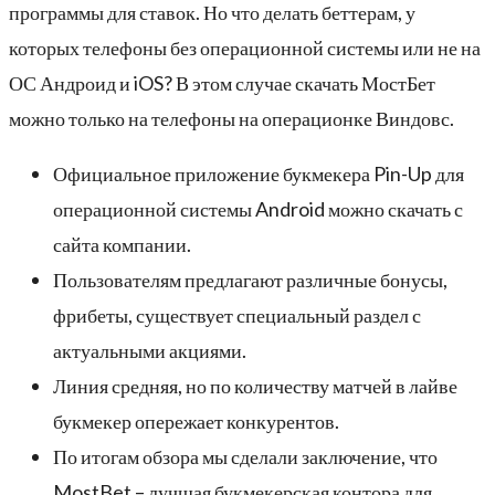
программы для ставок. Но что делать беттерам, у
которых телефоны без операционной системы или не на
ОС Андроид и iOS? В этом случае скачать МостБет
можно только на телефоны на операционке Виндовс.
Официальное приложение букмекера Pin-Up для
операционной системы Android можно скачать с
сайта компании.
Пользователям предлагают различные бонусы,
фрибеты, существует специальный раздел с
актуальными акциями.
Линия средняя, но по количеству матчей в лайве
букмекер опережает конкурентов.
По итогам обзора мы сделали заключение, что
MostBet – лучшая букмекерская контора для