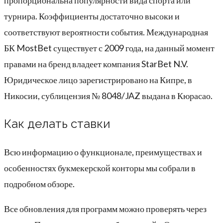
турнира. Коэффициенты достаточно высоки и
соответствуют вероятности события. Международная
БК MostBet существует с 2009 года, на данный момент
правами на бренд владеет компания StarBet N.V.
Юридическое лицо зарегистрировано на Кипре, в
Никосии, сублицензия № 8048/JAZ выдана в Кюрасао.
Как делать ставки
Всю информацию о функционале, преимуществах и
особенностях букмекерской конторы мы собрали в
подробном обзоре.
Все обновления для программ можно проверять через