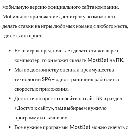
мобильную версию официального сайта компании.
Мобильное приложение дает игроку возможность
делать ставки на игры любимых команд с любого места,
где есть интернет.
Если игрок предпочитает делать ставки через
компьютер, то он может скачать MostBet на ПК.
Мы по достоинству оценили преимущества
технологии SPA – одностраничник работает со
скоростью приложения.
Достаточно просто перейти на сайт БК в раздел
«Доступ к сайту», там выбираем нужную
программу и скачиваем.
Все нужные программы MostBet можно скачать с