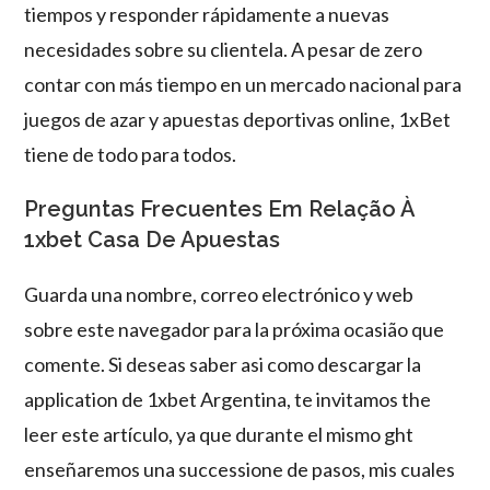
tiempos y responder rápidamente a nuevas
necesidades sobre su clientela. A pesar de zero
contar con más tiempo en un mercado nacional para
juegos de azar y apuestas deportivas online, 1xBet
tiene de todo para todos.
Preguntas Frecuentes Em Relação À
1xbet Casa De Apuestas
Guarda una nombre, correo electrónico y web
sobre este navegador para la próxima ocasião que
comente. Si deseas saber asi como descargar la
application de 1xbet Argentina, te invitamos the
leer este artículo, ya que durante el mismo ght
enseñaremos una successione de pasos, mis cuales