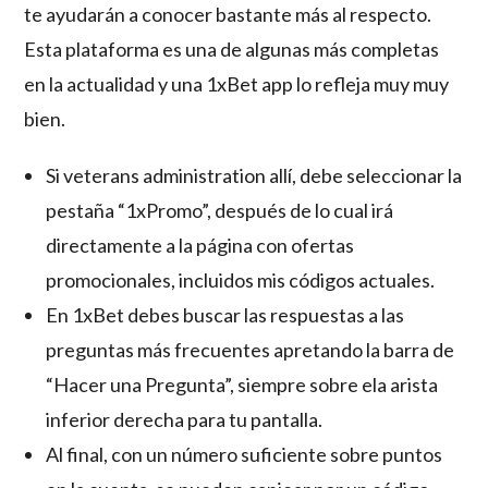
te ayudarán a conocer bastante más al respecto.
Esta plataforma es una de algunas más completas
en la actualidad y una 1xBet app lo refleja muy muy
bien.
Si veterans administration allí, debe seleccionar la
pestaña “1xPromo”, después de lo cual irá
directamente a la página con ofertas
promocionales, incluidos mis códigos actuales.
En 1xBet debes buscar las respuestas a las
preguntas más frecuentes apretando la barra de
“Hacer una Pregunta”, siempre sobre ela arista
inferior derecha para tu pantalla.
Al final, con un número suficiente sobre puntos