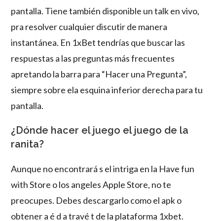
pantalla. Tiene también disponible un talk en vivo,
pra resolver cualquier discutir de manera
instantánea. En 1xBet tendrías que buscar las
respuestas a las preguntas más frecuentes
apretando la barra para “Hacer una Pregunta”,
siempre sobre ela esquina inferior derecha para tu
pantalla.
¿Dónde hacer el juego el juego de la
ranita?
Aunque no encontrará s el intriga en la Have fun
with Store o los angeles Apple Store, no te
preocupes. Debes descargarlo como el apk o
obtener a é d a travé t de la plataforma 1xbet.