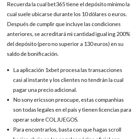
Recuerda la cual bet365 tiene el depósito mínimo la
cual suele ubicarse durante los 10 dólares o euros.
Después de cumplir que incluye las condiciones
anteriores, se acreditará mi cantidad igual ing 200%
del depósito (pero no superior a 130 euros) en su
saldo de bonificación.
La aplicación 1xbet procesa las transacciones
casi al instante y los clientes no tendrán la cual
pagar una precio adicional.
No sony ericsson preocupe, estas companhias
son todas legales en el país y tienen licencias para
operar sobre COLJUEGOS.
Para encontrarlos, basta con que hagas scroll