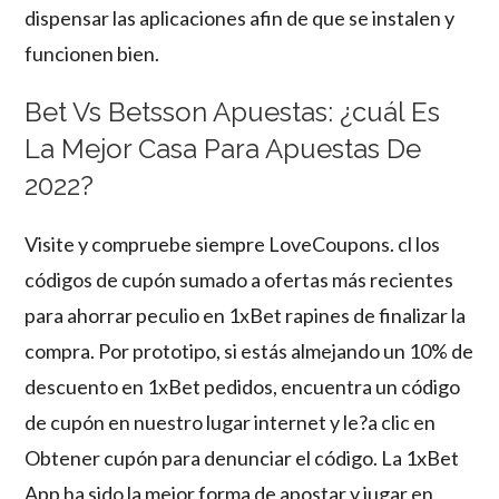
dispensar las aplicaciones afin de que se instalen y
funcionen bien.
Bet Vs Betsson Apuestas: ¿cuál Es
La Mejor Casa Para Apuestas De
2022?
Visite y compruebe siempre LoveCoupons. cl los
códigos de cupón sumado a ofertas más recientes
para ahorrar peculio en 1xBet rapines de finalizar la
compra. Por prototipo, si estás almejando un 10% de
descuento en 1xBet pedidos, encuentra un código
de cupón en nuestro lugar internet y le?a clic en
Obtener cupón para denunciar el código. La 1xBet
App ha sido la mejor forma de apostar y jugar en