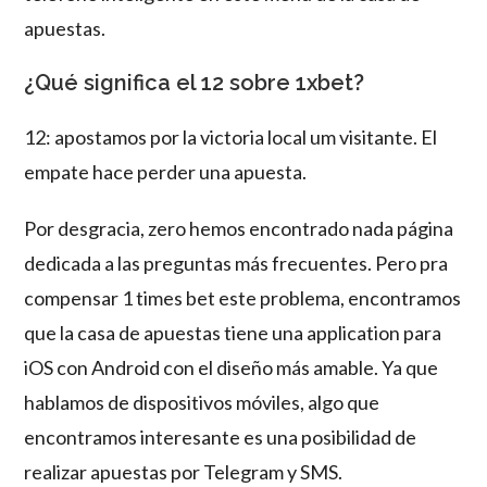
apuestas.
¿Qué significa el 12 sobre 1xbet?
12: apostamos por la victoria local um visitante. El
empate hace perder una apuesta.
Por desgracia, zero hemos encontrado nada página
dedicada a las preguntas más frecuentes. Pero pra
compensar 1 times bet este problema, encontramos
que la casa de apuestas tiene una application para
iOS con Android con el diseño más amable. Ya que
hablamos de dispositivos móviles, algo que
encontramos interesante es una posibilidad de
realizar apuestas por Telegram y SMS.