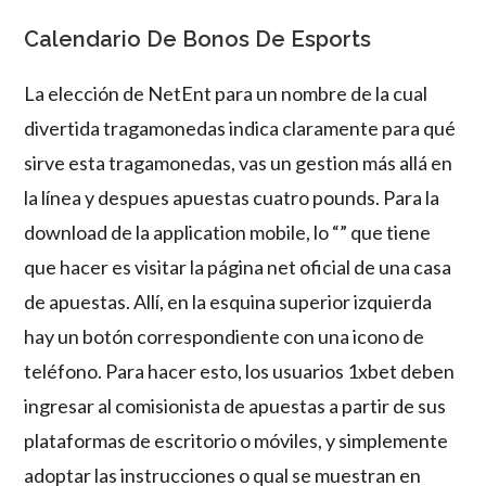
Calendario De Bonos De Esports
La elección de NetEnt para un nombre de la cual
divertida tragamonedas indica claramente para qué
sirve esta tragamonedas, vas un gestion más allá en
la línea y despues apuestas cuatro pounds. Para la
download de la application mobile, lo “” que tiene
que hacer es visitar la página net oficial de una casa
de apuestas. Allí, en la esquina superior izquierda
hay un botón correspondiente con una icono de
teléfono. Para hacer esto, los usuarios 1xbet deben
ingresar al comisionista de apuestas a partir de sus
plataformas de escritorio o móviles, y simplemente
adoptar las instrucciones o qual se muestran en