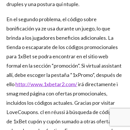
druples y una postura quí ntuple.
En el segundo problema, el código sobre
bonificación ya ze usa durante un juego, lo que
brinda a los jugadores beneficios adicionales. La
tienda o escaparate de los códigos promocionales
para 1xBet se podra encontrar en el sitio web
formal en la sección “promoción”. Si virtual assistant
allí, debe escoger la pestaña “1xPromo”, después de
ello
http://www.1xbetar2.com/
irá directamente i
smag med página con ofertas promocionales,
incluidos los códigos actuales. Gracias por visitar
LoveCoupons. cl en réussi à búsqueda de códigos
de 1xBet cupón y cupón sumado a otras ofertas