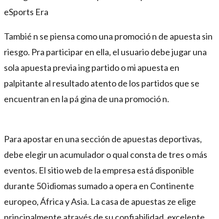
eSports Era
Tambié n se piensa como una promoció n de apuesta sin
riesgo. Pra participar en ella, el usuario debe jugar una
sola apuesta previa ing partido o mi apuesta en
palpitante al resultado atento de los partidos que se
encuentran en la pá gina de una promoció n.
Para apostar en una sección de apuestas deportivas,
debe elegir un acumulador o qual consta de tres o más
eventos. El sitio web de la empresa está disponible
durante 50 idiomas sumado a opera en Continente
europeo, África y Asia. La casa de apuestas ze elige
principalmente através de su confiabilidad, excelente