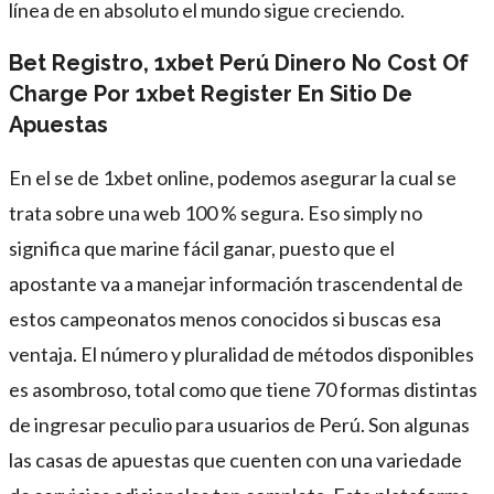
línea de en absoluto el mundo sigue creciendo.
Bet Registro, 1xbet Perú Dinero No Cost Of
Charge Por 1xbet Register En Sitio De
Apuestas
En el se de 1xbet online, podemos asegurar la cual se
trata sobre una web 100 % segura. Eso simply no
significa que marine fácil ganar, puesto que el
apostante va a manejar información trascendental de
estos campeonatos menos conocidos si buscas esa
ventaja. El número y pluralidad de métodos disponibles
es asombroso, total como que tiene 70 formas distintas
de ingresar peculio para usuarios de Perú. Son algunas
las casas de apuestas que cuenten con una variedade