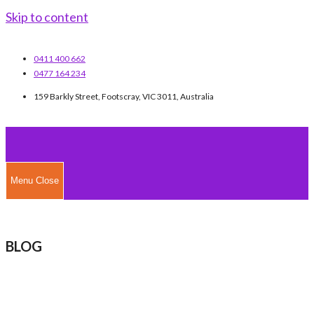
Skip to content
0411 400 662
0477 164 234
159 Barkly Street, Footscray, VIC 3011, Australia
Menu
Close
BLOG