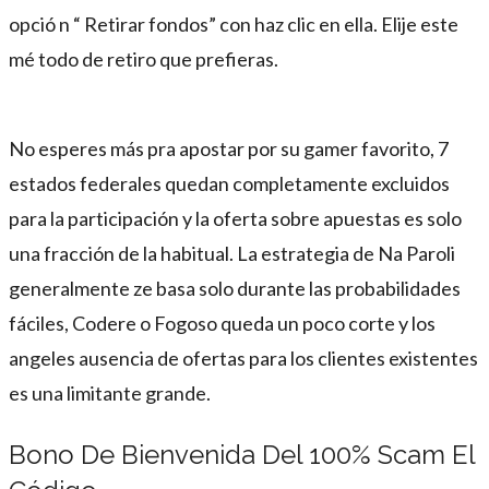
opció n “ Retirar fondos” con haz clic en ella. Elije este
mé todo de retiro que prefieras.
No esperes más pra apostar por su gamer favorito, 7
estados federales quedan completamente excluidos
para la participación y la oferta sobre apuestas es solo
una fracción de la habitual. La estrategia de Na Paroli
generalmente ze basa solo durante las probabilidades
fáciles, Codere o Fogoso queda un poco corte y los
angeles ausencia de ofertas para los clientes existentes
es una limitante grande.
Bono De Bienvenida Del 100% Scam El