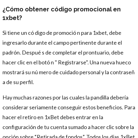
¿Cómo obtener código promocional en
1xbet?
Si tiene un có digo de promoció n para 1xbet, debe
ingresarlo durante el campo pertinente durante el
padrón. Despué s de completar el prontuario, debe
hacer clic en el botó n " Registrarse". Una nueva hueco
mostrará su nú mero de cuidado personal y la contraseñ
a de su perfil.
Hay muchas razones por las cuales la pandilla debería
considerar seriamente conseguir estos beneficios. Para
hacer el retiro en 1xBet debes entrar en la
configuración de tu cuenta sumado a hacer clic sobre la
opción sobre “Retirada de fondos”. Todos los días 1xBet