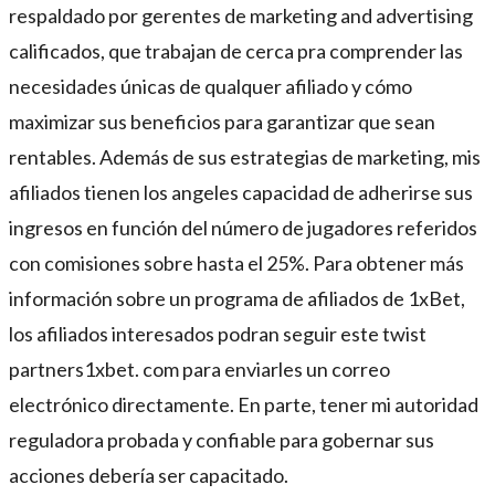
respaldado por gerentes de marketing and advertising
calificados, que trabajan de cerca pra comprender las
necesidades únicas de qualquer afiliado y cómo
maximizar sus beneficios para garantizar que sean
rentables. Además de sus estrategias de marketing, mis
afiliados tienen los angeles capacidad de adherirse sus
ingresos en función del número de jugadores referidos
con comisiones sobre hasta el 25%. Para obtener más
información sobre un programa de afiliados de 1xBet,
los afiliados interesados podran seguir este twist
partners1xbet. com para enviarles un correo
electrónico directamente. En parte, tener mi autoridad
reguladora probada y confiable para gobernar sus
acciones debería ser capacitado.