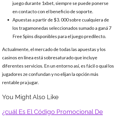
juego durante 1xbet, siempre se puede ponerse
en contacto con el beneficio de soporte.
Apuestas a partir de $3. 000 sobre cualquiera de
los tragamonedas seleccionados sumado a ganá 7
Free Spins disponibles para el juego predilecto.
Actualmente, el mercado de todas las apuestas y los
casinos en línea está sobresaturado que incluye
diferentes servicios. En un entorno así, es fácil o qual los
jugadores ze confundan y no elijan la opción más
rentable pra jugar.
You Might Also Like
¿cuál Es El Código Promocional De