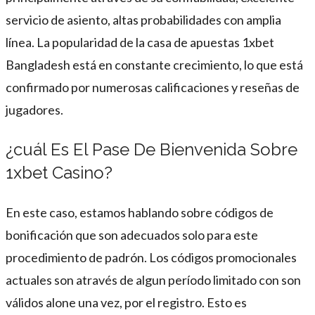
servicio de asiento, altas probabilidades con amplia
línea. La popularidad de la casa de apuestas 1xbet
Bangladesh está en constante crecimiento, lo que está
confirmado por numerosas calificaciones y reseñas de
jugadores.
¿cuál Es El Pase De Bienvenida Sobre
1xbet Casino?
En este caso, estamos hablando sobre códigos de
bonificación que son adecuados solo para este
procedimiento de padrón. Los códigos promocionales
actuales son através de algun período limitado con son
válidos alone una vez, por el registro. Esto es