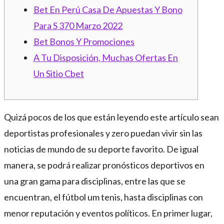
Bet En Perú Casa De Apuestas Y Bono
Para S 370 Marzo 2022
Bet Bonos Y Promociones
A Tu Disposición, Muchas Ofertas En
Un Sitio Cbet
Quizá pocos de los que están leyendo este artículo sean
deportistas profesionales y zero puedan vivir sin las
noticias de mundo de su deporte favorito. De igual
manera, se podrá realizar pronósticos deportivos en
una gran gama para disciplinas, entre las que se
encuentran, el fútbol um tenis, hasta disciplinas con
menor reputación y eventos políticos. En primer lugar,