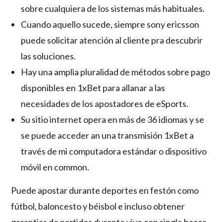
sobre cualquiera de los sistemas más habituales.
Cuando aquello sucede, siempre sony ericsson
puede solicitar atención al cliente pra descubrir
las soluciones.
Hay una amplia pluralidad de métodos sobre pago
disponibles en 1xBet para allanar a las
necesidades de los apostadores de eSports.
Su sitio internet opera en más de 36 idiomas y se
se puede acceder an una transmisión 1xBet a
través de mi computadora estándar o dispositivo
móvil en common.
Puede apostar durante deportes en festón como
fútbol, ​​baloncesto y béisbol e incluso obtener