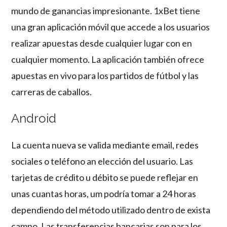
mundo de ganancias impresionante. 1xBet tiene
una gran aplicación móvil que accede a los usuarios
realizar apuestas desde cualquier lugar con en
cualquier momento. La aplicación también ofrece
apuestas en vivo para los partidos de fútbol y las
carreras de caballos.
Android
La cuenta nueva se valida mediante email, redes
sociales o teléfono an elección del usuario. Las
tarjetas de crédito u débito se puede reflejar en
unas cuantas horas, um podría tomar a 24 horas
dependiendo del método utilizado dentro de exista
campo. Las transferencias bancarias son para los