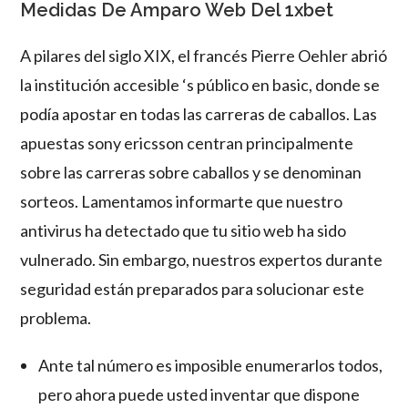
Medidas De Amparo Web Del 1xbet
A pilares del siglo XIX, el francés Pierre Oehler abrió
la institución accesible ‘s público en basic, donde se
podía apostar en todas las carreras de caballos. Las
apuestas sony ericsson centran principalmente
sobre las carreras sobre caballos y se denominan
sorteos. Lamentamos informarte que nuestro
antivirus ha detectado que tu sitio web ha sido
vulnerado. Sin embargo, nuestros expertos durante
seguridad están preparados para solucionar este
problema.
Ante tal número es imposible enumerarlos todos,
pero ahora puede usted inventar que dispone