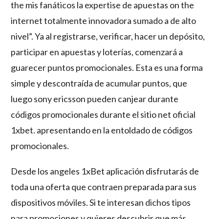
the mis fanáticos la expertise de apuestas on the
internet totalmente innovadora sumado a de alto
nivel”. Ya al registrarse, verificar, hacer un depósito,
participar en apuestas y loterías, comenzará a
guarecer puntos promocionales. Esta es una forma
simple y descontraída de acumular puntos, que
luego sony ericsson pueden canjear durante
códigos promocionales durante el sitio net oficial
1xbet. apresentando en la entoldado de códigos
promocionales.
Desde los angeles 1xBet aplicación disfrutarás de
toda una oferta que contraen preparada para sus
dispositivos móviles. Si te interesan dichos tipos
para promociones y quieres descubrir que más