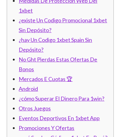
Medidas De Protección Web Del
1xbet
¿existe Un Codigo Promocional 1xbet
Sin Depósito?
¿hay Un Codigo 1xbet Spain Sin
Depósito?
No Ght Pierdas Estas Ofertas De
Bonos
Mercados E Cuotas 🏆
Android
¿cómo Superar El Dinero Para 1win?
Otros Juegos
Eventos Deportivos En 1xbet App
Promociones Y Ofertas