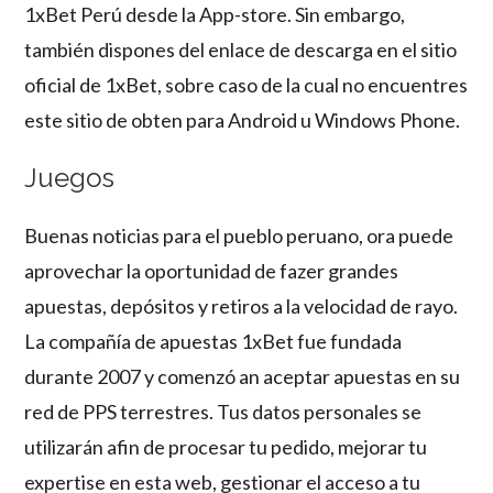
1xBet Perú desde la App-store. Sin embargo,
también dispones del enlace de descarga en el sitio
oficial de 1xBet, sobre caso de la cual no encuentres
este sitio de obten para Android u Windows Phone.
Juegos
Buenas noticias para el pueblo peruano, ora puede
aprovechar la oportunidad de fazer grandes
apuestas, depósitos y retiros a la velocidad de rayo.
La compañía de apuestas 1xBet fue fundada
durante 2007 y comenzó an aceptar apuestas en su
red de PPS terrestres. Tus datos personales se
utilizarán afin de procesar tu pedido, mejorar tu
expertise en esta web, gestionar el acceso a tu