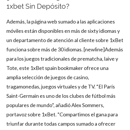
1xbet Sin Depósito?
Además, la página web sumado a las aplicaciones
móviles están disponibles en más de sixty idiomas y
un departamento de atención al cliente sobre 1xBet
funciona sobre más de 30 idiomas. [newline]Además
para los juegos tradicionales de prematcha, laive y
Tote, este 1xBet spain bookmaker ofrece una
amplia selección de juegos de casino,
tragamonedas, juegos virtuales y de TV. “El París
Saint-Germain es uno de los clubes de fútbol más
populares de mundo”, añadió Alex Sommers,
portavoz sobre 1xBet. “Compartimos el gana para
triunfar durante todas campos sumado a ofrecer