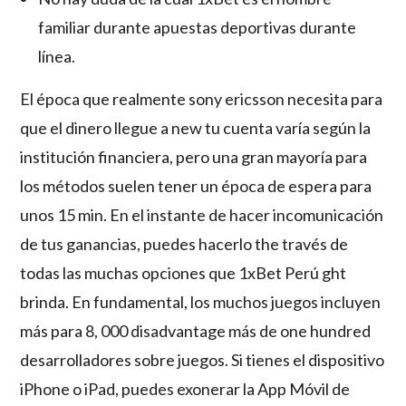
familiar durante apuestas deportivas durante
línea.
El época que realmente sony ericsson necesita para
que el dinero llegue a new tu cuenta varía según la
institución financiera, pero una gran mayoría para
los métodos suelen tener un época de espera para
unos 15 min. En el instante de hacer incomunicación
de tus ganancias, puedes hacerlo the través de
todas las muchas opciones que 1xBet Perú ght
brinda. En fundamental, los muchos juegos incluyen
más para 8, 000 disadvantage más de one hundred
desarrolladores sobre juegos. Si tienes el dispositivo
iPhone o iPad, puedes exonerar la App Móvil de