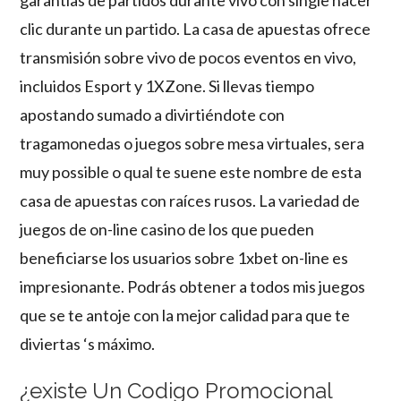
garantias de partidos durante vivo con single hacer
clic durante un partido. La casa de apuestas ofrece
transmisión sobre vivo de pocos eventos en vivo,
incluidos Esport y 1XZone. Si llevas tiempo
apostando sumado a divirtiéndote con
tragamonedas o juegos sobre mesa virtuales, sera
muy possible o qual te suene este nombre de esta
casa de apuestas con raíces rusos. La variedad de
juegos de on-line casino de los que pueden
beneficiarse los usuarios sobre 1xbet on-line es
impresionante. Podrás obtener a todos mis juegos
que se te antoje con la mejor calidad para que te
diviertas ‘s máximo.
¿existe Un Codigo Promocional