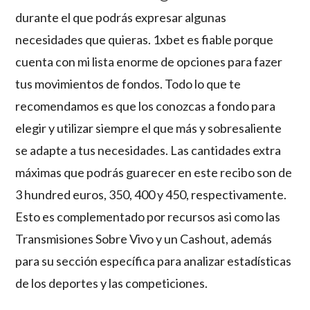
durante el que podrás expresar algunas
necesidades que quieras. 1xbet es fiable porque
cuenta con mi lista enorme de opciones para fazer
tus movimientos de fondos. Todo lo que te
recomendamos es que los conozcas a fondo para
elegir y utilizar siempre el que más y sobresaliente
se adapte a tus necesidades. Las cantidades extra
máximas que podrás guarecer en este recibo son de
3 hundred euros, 350, 400 y 450, respectivamente.
Esto es complementado por recursos asi como las
Transmisiones Sobre Vivo y un Cashout, además
para su sección específica para analizar estadísticas
de los deportes y las competiciones.