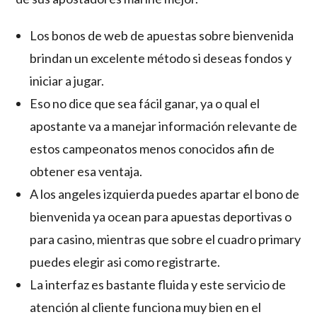
Los bonos de web de apuestas sobre bienvenida
brindan un excelente método si deseas fondos y
iniciar a jugar.
Eso no dice que sea fácil ganar, ya o qual el
apostante va a manejar información relevante de
estos campeonatos menos conocidos afin de
obtener esa ventaja.
A los angeles izquierda puedes apartar el bono de
bienvenida ya ocean para apuestas deportivas o
para casino, mientras que sobre el cuadro primary
puedes elegir asi como registrarte.
La interfaz es bastante fluida y este servicio de
atención al cliente funciona muy bien en el