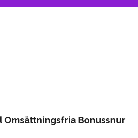
 Omsättningsfria Bonussnur