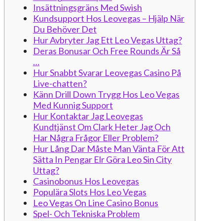
Insättningsgräns Med Swish
Kundsupport Hos Leovegas – Hjälp När
Du Behöver Det
Hur Avbryter Jag Ett Leo Vegas Uttag?
Deras Bonusar Och Free Rounds Är Så
…
Hur Snabbt Svarar Leovegas Casino På
Live-chatten?
Känn Drill Down Trygg Hos Leo Vegas
Med Kunnig Support
Hur Kontaktar Jag Leovegas
Kundtjänst Om Clark Heter Jag Och
Har Några Frågor Eller Problem?
Hur Lång Dar Måste Man Vänta För Att
Sätta In Pengar Elr Göra Leo Sin City
Uttag?
Casinobonus Hos Leovegas
Populära Slots Hos Leo Vegas
Leo Vegas On Line Casino Bonus
Spel- Och Tekniska Problem