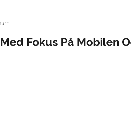
nurr
 Med Fokus På Mobilen 