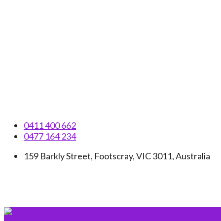
Skip
to
content
0411 400 662
0477 164 234
159 Barkly Street, Footscray, VIC 3011, Australia