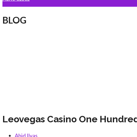
SEARCH
BLOG
Leovegas Casino One Hundred
Post
Abid Ilyas