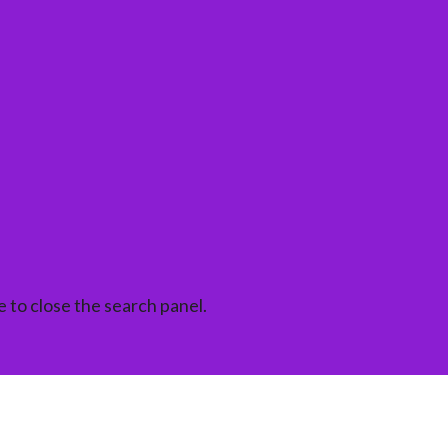
 to close the search panel.