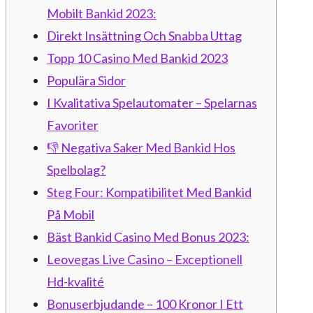
Mobilt Bankid 2023:
Direkt Insättning Och Snabba Uttag
Topp 10 Casino Med Bankid 2023
Populära Sidor
I Kvalitativa Spelautomater – Spelarnas
Favoriter
👎 Negativa Saker Med Bankid Hos
Spelbolag?
Steg Four: Kompatibilitet Med Bankid
På Mobil
Bäst Bankid Casino Med Bonus 2023:
Leovegas Live Casino – Exceptionell
Hd-kvalité
Bonuserbjudande – 100 Kronor I Ett