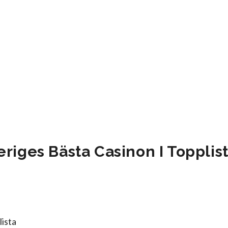
riges Bästa Casinon I Topplis
ista