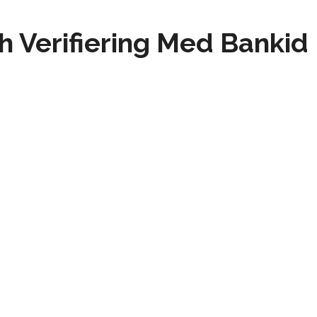
 Verifiering Med Bankid