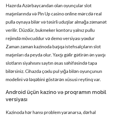
Hazırda Azərbaycandan olan oyunçular slot
maşınlarında və Pin Up casino online mərcdə real
pulla oynaya bilər və təsirli uduşlar almağa zəmanət
verilir. Düzdür, bukmeker kontoru yalnız pullu
rejimdə mövcuddur və demo versiyası yoxdur
Zaman zaman kazinoda başqa istehsalçıların slot
maşınları da peyda olur. Yaxşı gəlir gətirən ən yaxşı
slotların siyahısını saytın əsas səhifəsində tapa
bilərsiniz. Cihazda çoxlu pul yığa bilən oyunçunun
modelini və ləqəbini göstərən xüsusi reytinq var.
Android üçün kazino və proqramın mobil
versiyası
Kazinoda hər hansı problem yaranarsa, dərhal