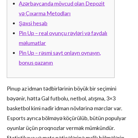
Azərbaycanda mövcud olan Depozit
və Çıxarma Metodları
Şəxsi hesab
Pin Up – real oyunçu rəyləri və faydalı
məlumatlar
Pin Up – rəsmi sayt onlayn oynayın,
bonus qazanın
Pinup az idman tədbirlərinin böyük bir seçimini
bəyənir, hətta Gal futbolu, netbol, ​​atışma, 3×3
basketbol kimi nadir idman növlərinə mərclər var.
Esports ayrıca bölməyə köçürülüb, bütün populyar
oyunlar üçün proqnozlar vermək mümkündür.
Statistikaya və matç nəticələrinə malik bölmələrin