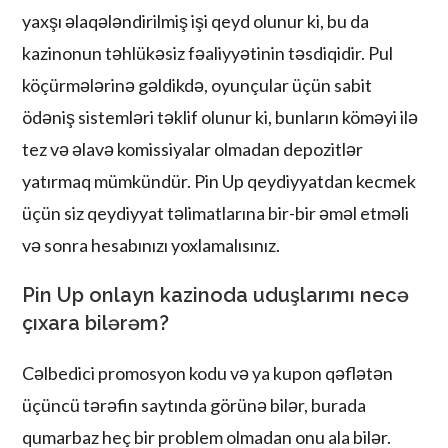
yaxşı əlaqələndirilmiş işi qeyd olunur ki, bu da
kazinonun təhlükəsiz fəaliyyətinin təsdiqidir. Pul
köçürmələrinə gəldikdə, oyunçular üçün sabit
ödəniş sistemləri təklif olunur ki, bunların köməyi ilə
tez və əlavə komissiyalar olmadan depozitlər
yatırmaq mümkündür. Pin Up qeydiyyatdan kecmek
üçün siz qeydiyyat təlimatlarına bir-bir əməl etməli
və sonra hesabınızı yoxlamalısınız.
Pin Up onlayn kazinoda uduşlarımı necə
çıxara bilərəm?
Cəlbedici promosyon kodu və ya kupon qəflətən
üçüncü tərəfin saytında görünə bilər, burada
qumarbaz heç bir problem olmadan onu ala bilər.