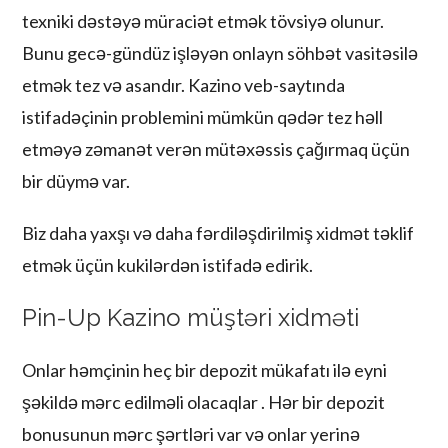
texniki dəstəyə müraciət etmək tövsiyə olunur.
Bunu gecə-gündüz işləyən onlayn söhbət vasitəsilə
etmək tez və asandır. Kazino veb-saytında
istifadəçinin problemini mümkün qədər tez həll
etməyə zəmanət verən mütəxəssis çağırmaq üçün
bir düymə var.
Biz daha yaxşı və daha fərdiləşdirilmiş xidmət təklif
etmək üçün kukilərdən istifadə edirik.
Pin-Up Kazino müştəri xidməti
Onlar həmçinin heç bir depozit mükafatı ilə eyni
şəkildə mərc edilməli olacaqlar . Hər bir depozit
bonusunun mərc şərtləri var və onlar yerinə