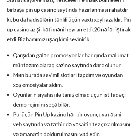
birbaşa pin up casino saytında hazırlanması rahatdır
ki, bu da hadisələrin təhlili üçün vaxtı xeyli azaldır. Pin
up casino az şirkəti məni heyran etdi.20 nəfər iştirak
etdi.Biz hamımız uşaq kimi sevinirik.
Qarşıdan gələn promosyonlar haqqında məlumat
müntəzəm olaraq kazino saytında dərc olunur.
Mən burada sevimli slotları tapdım və oyundan
xoş emosiyalar aldım.
Oyunların siyahısı ilə tanış olmaq üçün istifadəçi
demo rejimini seçə bilər.
Pul üçün Pin Up kazino hər bir oyunçuya rəsmi
veb saytında və tətbiqdə vəsaitin tez çıxarılmasını
və əmanətin doldurulmasını vəd edir.