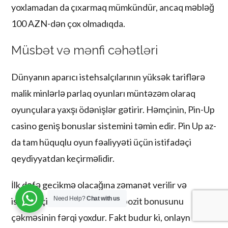
yoxlamadan da çıxarmaq mümkündür, ancaq məbləğ
100 AZN-dən çox olmadıqda.
Müsbət və mənfi cəhətləri
Dünyanın aparıcı istehsalçılarının yüksək tariflərə
malik minlərlə parlaq oyunları müntəzəm olaraq
oyunçulara yaxşı ödənişlər gətirir. Həmçinin, Pin-Up
casino geniş bonuslar sistemini təmin edir. Pin Up az-
da tam hüquqlu oyun fəaliyyəti üçün istifadəçi
qeydiyyatdan keçirməlidir.
İlk dəfə gecikmə olacağına zəmanət verilir və
Need Help?
Chat with us
istifadəçinin pulunu və ya depozit bonusunu
çəkməsinin fərqi yoxdur. Fakt budur ki, onlayn