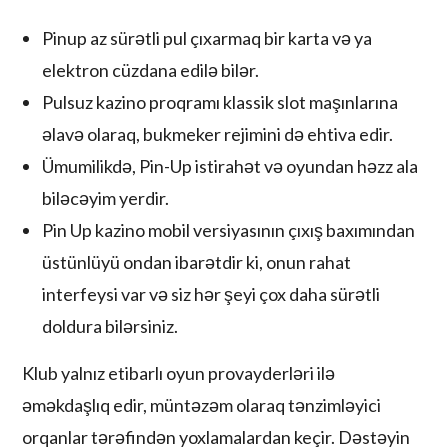
Pinup az sürətli pul çıxarmaq bir karta və ya
elektron cüzdana edilə bilər.
Pulsuz kazino proqramı klassik slot maşınlarına
əlavə olaraq, bukmeker rejimini də ehtiva edir.
Ümumilikdə, Pin-Up istirahət və oyundan həzz ala
biləcəyim yerdir.
Pin Up kazino mobil versiyasının çıxış baxımından
üstünlüyü ondan ibarətdir ki, onun rahat
interfeysi var və siz hər şeyi çox daha sürətli
doldura bilərsiniz.
Klub yalnız etibarlı oyun provayderləri ilə
əməkdaşlıq edir, müntəzəm olaraq tənzimləyici
orqanlar tərəfindən yoxlamalardan keçir. Dəstəyin