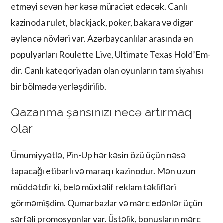
etməyi sevən hər kəsə müraciət edəcək. Canlı
kazinoda rulet, blackjack, poker, bakara və digər
əyləncə növləri var. Azərbaycanlılar arasında ən
populyarları Roulette Live, Ultimate Texas Hold’Em-
dir. Canlı kateqoriyadan olan oyunların tam siyahısı
bir bölmədə yerləşdirilib.
Qazanma şansınızı necə artırmaq
olar
Ümumiyyətlə, Pin-Up hər kəsin özü üçün nəsə
tapacağı etibarlı və maraqlı kazinodur. Mən uzun
müddətdir ki, belə müxtəlif reklam təklifləri
görməmişdim. Qumarbazlar və mərc edənlər üçün
sərfəli promosyonlar var. Üstəlik, bonusların mərc