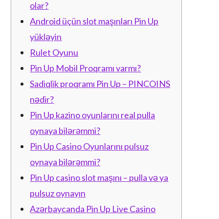
olar?
Android üçün slot maşınları Pin Up
yükləyin
Rulet Oyunu
Pin Up Mobil Proqramı varmı?
Sadiqlik proqramı Pin Up – PINCOINS
nədir?
Pin Up kazino oyunlarını real pulla
oynaya bilərəmmi?
Pin Up Casino Oyunlarını pulsuz
oynaya bilərəmmi?
Pin Up casino slot maşını – pulla və ya
pulsuz oynayın
Azərbaycanda Pin Up Live Casino