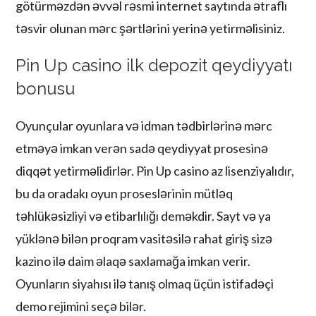
götürməzdən əvvəl rəsmi internet saytında ətraflı
təsvir olunan mərc şərtlərini yerinə yetirməlisiniz.
Pin Up casino ilk depozit qeydiyyatı
bonusu
Oyunçular oyunlara və idman tədbirlərinə mərc
etməyə imkan verən sadə qeydiyyat prosesinə
diqqət yetirməlidirlər. Pin Up casino az lisenziyalıdır,
bu da oradakı oyun proseslərinin mütləq
təhlükəsizliyi və etibarlılığı deməkdir. Sayt və ya
yüklənə bilən proqram vasitəsilə rahat giriş sizə
kazino ilə daim əlaqə saxlamağa imkan verir.
Oyunların siyahısı ilə tanış olmaq üçün istifadəçi
demo rejimini seçə bilər.