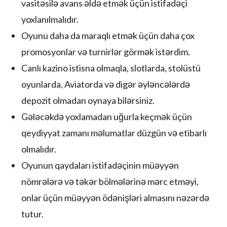
vasitəsilə avans əldə etmək üçün istifadəçi
yoxlanılmalıdır.
Oyunu daha da maraqlı etmək üçün daha çox
promosyonlar və turnirlər görmək istərdim.
Canlı kazino istisna olmaqla, slotlarda, stolüstü
oyunlarda, Aviatorda və digər əyləncələrdə
depozit olmadan oynaya bilərsiniz.
Gələcəkdə yoxlamadan uğurla keçmək üçün
qeydiyyat zamanı məlumatlar düzgün və etibarlı
olmalıdır.
Oyunun qaydaları istifadəçinin müəyyən
nömrələrə və təkər bölmələrinə mərc etməyi,
onlar üçün müəyyən ödənişləri almasını nəzərdə
tutur.