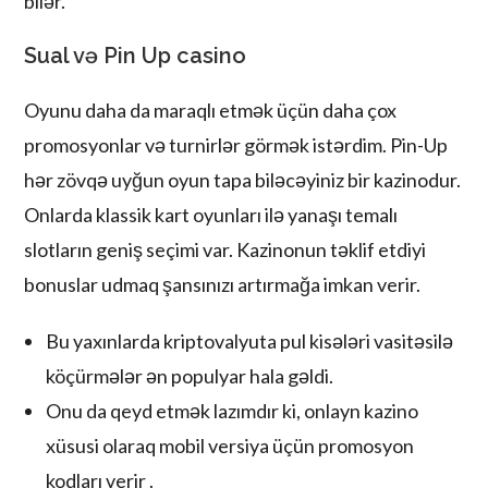
bilər.
Sual və Pin Up casino
Oyunu daha da maraqlı etmək üçün daha çox
promosyonlar və turnirlər görmək istərdim. Pin-Up
hər zövqə uyğun oyun tapa biləcəyiniz bir kazinodur.
Onlarda klassik kart oyunları ilə yanaşı temalı
slotların geniş seçimi var. Kazinonun təklif etdiyi
bonuslar udmaq şansınızı artırmağa imkan verir.
Bu yaxınlarda kriptovalyuta pul kisələri vasitəsilə
köçürmələr ən populyar hala gəldi.
Onu da qeyd etmək lazımdır ki, onlayn kazino
xüsusi olaraq mobil versiya üçün promosyon
kodları verir .