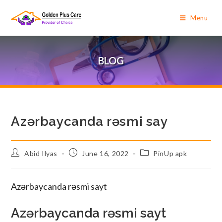
Menu
BLOG
Azərbaycanda rəsmi say
Abid Ilyas
June 16, 2022
PinUp apk
Azərbaycanda rəsmi sayt
Azərbaycanda rəsmi sayt