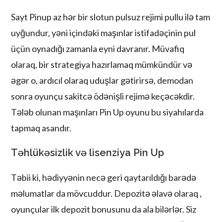
Sayt Pinup az hər bir slotun pulsuz rejimi pullu ilə tam
uyğundur, yəni içindəki maşınlar istifadəçinin pul
üçün oynadığı zamanla eyni davranır. Müvafiq
olaraq, bir strategiya hazırlamaq mümkündür və
əgər o, ardıcıl olaraq uduşlar gətirirsə, demodan
sonra oyunçu sakitcə ödənişli rejimə keçəcəkdir.
Tələb olunan maşınları Pin Up oyunu bu siyahılarda
tapmaq asandır.
Təhlükəsizlik və lisenziya Pin Up
Təbii ki, hədiyyənin necə geri qaytarıldığı barədə
məlumatlar da mövcuddur. Depozitə əlavə olaraq ,
oyunçular ilk depozit bonusunu da ala bilərlər. Siz