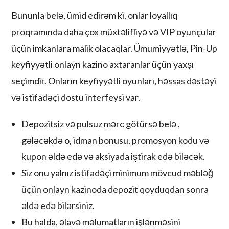
Bununla belə, ümid edirəm ki, onlar loyallıq
proqramında daha çox müxtəlifliyə və VIP oyunçular
üçün imkanlara malik olacaqlar. Ümumiyyətlə, Pin-Up
keyfiyyətli onlayn kazino axtaranlar üçün yaxşı
seçimdir. Onların keyfiyyətli oyunları, həssas dəstəyi
və istifadəçi dostu interfeysi var.
Depozitsiz və pulsuz mərc götürsə belə ,
gələcəkdə o, idman bonusu, promosyon kodu və
kupon əldə edə və aksiyada iştirak edə biləcək.
Siz onu yalnız istifadəçi minimum mövcud məbləğ
üçün onlayn kazinoda depozit qoyduqdan sonra
əldə edə bilərsiniz.
Bu halda, əlavə məlumatların işlənməsini