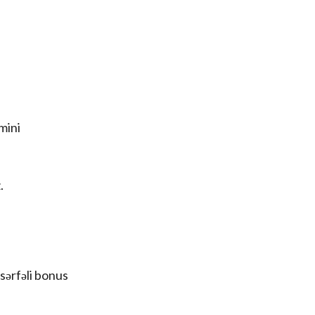
mini
.
sərfəli bonus