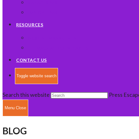
MANAGER PART
EMPLOYEE PART
RESOURCES
INCIDENT MANAGEMENT
FEEDBACK AND COMPLAINTS
CONTACT US
Toggle website search
Search this website
Press Escape
Menu
Close
BLOG