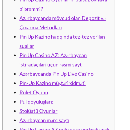
bilərəmmi?
Azərbaycanda mövcud olan Depozit və
Çıxarma Metodları
Pin Up Kazino haqqında tez-tez verilən
suallar
Pin Up Casino AZ: Azərbaycan
istifadəçiləri üçün rəsmi sayt
Azərbaycanda Pin Up Live Casino
Pin-Up Kazino müştəri xidməti
Rulet Oyunu
Pul qoyuluşları:
Stolüstü Oyunlar
Azərbaycan mərc saytı
Pin Up Casino AZ pulu necə yerləşdirmək