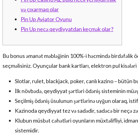
və çıxarmaq olar
Pin Up Aviator Oyunu
Pin Up necə qeydiyyatdan keçmək olar?
Bu bonus əmanət məbləğinin 100%-i həcmində birdəfəlik öd
seçməlisiniz. Oyunçular bank kartları, elektron pul kisələri 
Slotlar, rulet, blackjack, poker, canlı kazino – bütün 
İlk növbədə, qeydiyyat şərtləri ödəniş sisteminin müəy
Seçilmiş ödəniş üsulunun şərtlərinə uyğun olaraq, istif
Kazinoda qeydiyyat tez və sadədir, sadəcə bir neçə zə
Klubun müsbət cəhətləri oyunların müxtəlifliyi, idma
sistemidir.