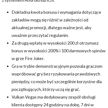
Dokładna kwota bonusu i wymagania dotyczące
zakładów mogą się różnić w zależności od
aktualnej promocji, dlatego ważne jest, aby
uważnie przeczytać regulamin.
Za drugą wpłatę w wysokości 200 zł otrzymasz
bonus w wysokości 200% i 100 darmowych spinów
w grze Fire Joker.
Gra w trybie demonstracyjnym pozwala graczom
wypróbować gry bez ryzykowania prawdziwych
pieniędzy, co może być szczególnie korzystne dla
początkujących, którzy uczą się grać.
Vulkan Vegas ma dedykowany zespół obsługi
klienta dostępny 24 godziny na dobę, 7 dni w