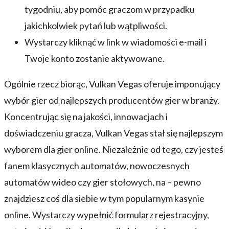
tygodniu, aby pomóc graczom w przypadku
jakichkolwiek pytań lub wątpliwości.
Wystarczy kliknąć w link w wiadomości e-mail i
Twoje konto zostanie aktywowane.
Ogólnie rzecz biorąc, Vulkan Vegas oferuje imponujący
wybór gier od najlepszych producentów gier w branży.
Koncentrując się na jakości, innowacjach i
doświadczeniu gracza, Vulkan Vegas stał się najlepszym
wyborem dla gier online. Niezależnie od tego, czy jesteś
fanem klasycznych automatów, nowoczesnych
automatów wideo czy gier stołowych, na – pewno
znajdziesz coś dla siebie w tym popularnym kasynie
online. Wystarczy wypełnić formularz rejestracyjny,