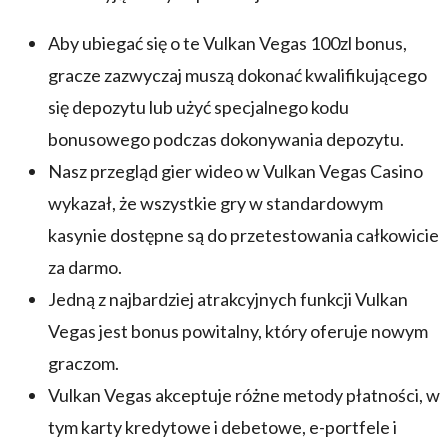
Aby ubiegać się o te Vulkan Vegas 100zl bonus,
gracze zazwyczaj muszą dokonać kwalifikującego
się depozytu lub użyć specjalnego kodu
bonusowego podczas dokonywania depozytu.
Nasz przegląd gier wideo w Vulkan Vegas Casino
wykazał, że wszystkie gry w standardowym
kasynie dostępne są do przetestowania całkowicie
za darmo.
Jedną z najbardziej atrakcyjnych funkcji Vulkan
Vegas jest bonus powitalny, który oferuje nowym
graczom.
Vulkan Vegas akceptuje różne metody płatności, w
tym karty kredytowe i debetowe, e-portfele i