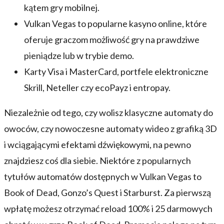
kątem gry mobilnej.
Vulkan Vegas to popularne kasyno online, które
oferuje graczom możliwość gry na prawdziwe
pieniądze lub w trybie demo.
Karty Visa i MasterCard, portfele elektroniczne
Skrill, Neteller czy ecoPayz i entropay.
Niezależnie od tego, czy wolisz klasyczne automaty do
owoców, czy nowoczesne automaty wideo z grafiką 3D
i wciągającymi efektami dźwiękowymi, na pewno
znajdziesz coś dla siebie. Niektóre z popularnych
tytułów automatów dostępnych w Vulkan Vegas to
Book of Dead, Gonzo’s Quest i Starburst. Za pierwszą
wpłatę możesz otrzymać reload 100% i 25 darmowych