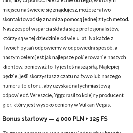
miejscu na świecie się znajdujesz, możesz łatwo
skontaktować się z nami za pomocą jednej z tych metod.
Nasz zespół wsparcia składa się z profesjonalistów,
którzy są w tej dziedzinie od wielu lat. Na każde z
Twoich pytań odpowiemy w odpowiedni sposób, a
naszym celem jest jak najlepsze pokierowanie naszych
klientów, ponieważ to Ty jesteś naszą siłą. Najlepiej
będzie, jeśli skorzystasz z czatu na żywo lub naszego
numeru telefonu, aby uzyskać natychmiastową
odpowiedź. Wreszcie, Yggdrasil to kolejny producent
gier, który jest wysoko ceniony w Vulkan Vegas.
Bonus startowy — 4 000 PLN + 125 FS
Te gry są opracowywane przez wiodących w branży