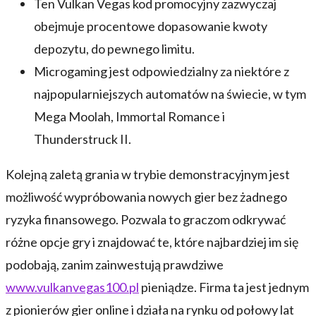
Ten Vulkan Vegas kod promocyjny zazwyczaj
obejmuje procentowe dopasowanie kwoty
depozytu, do pewnego limitu.
Microgaming jest odpowiedzialny za niektóre z
najpopularniejszych automatów na świecie, w tym
Mega Moolah, Immortal Romance i
Thunderstruck II.
Kolejną zaletą grania w trybie demonstracyjnym jest
możliwość wypróbowania nowych gier bez żadnego
ryzyka finansowego. Pozwala to graczom odkrywać
różne opcje gry i znajdować te, które najbardziej im się
podobają, zanim zainwestują prawdziwe
www.vulkanvegas100.pl
pieniądze. Firma ta jest jednym
z pionierów gier online i działa na rynku od połowy lat