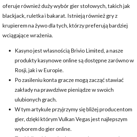
oferuje również duży wybór gier stołowych, takich jak
blackjack, ruletka i bakarat. Istnieją również gry z
krupierem na żywo dla tych, którzy preferują bardziej
wciągające wrażenia.
Kasyno jest własnością Brivio Limited, a nasze
produkty kasynowe online są dostępne zarówno w
Rosji, jak i w Europie.
Po zasileniu konta gracze mogą zacząć stawiać
zakłady na prawdziwe pieniądze w swoich
ulubionych grach.
W tym artykule przyjrzymy się bliżej producentom
gier, dzięki którym Vulkan Vegas jest najlepszym
wyborem do gier online.