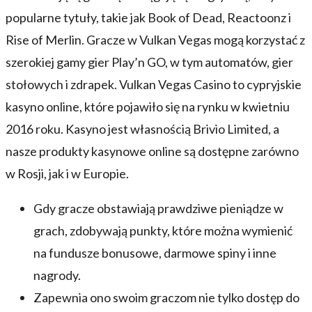
popularne tytuły, takie jak Book of Dead, Reactoonz i
Rise of Merlin. Gracze w Vulkan Vegas mogą korzystać z
szerokiej gamy gier Play’n GO, w tym automatów, gier
stołowych i zdrapek. Vulkan Vegas Casino to cypryjskie
kasyno online, które pojawiło się na rynku w kwietniu
2016 roku. Kasyno jest własnością Brivio Limited, a
nasze produkty kasynowe online są dostępne zarówno
w Rosji, jak i w Europie.
Gdy gracze obstawiają prawdziwe pieniądze w
grach, zdobywają punkty, które można wymienić
na fundusze bonusowe, darmowe spiny i inne
nagrody.
Zapewnia ono swoim graczom nie tylko dostęp do