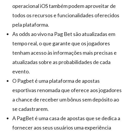
operacional iOS também podem aproveitar de
todos os recursos e funcionalidades oferecidos
pela plataforma.
As odds ao vivo na Pag Bet são atualizadas em
tempo real, o que garante que os jogadores
tenham acesso às informações mais precisas e
atualizadas sobre as probabilidades de cada
evento.
O Pagbet é uma plataforma de apostas
esportivas renomada que oferece aos jogadores
a chance de receber um bônus sem depósito ao
se cadastrarem.
A PagBet é uma casa de apostas que se dedica a
fornecer aos seus usuários uma experiência