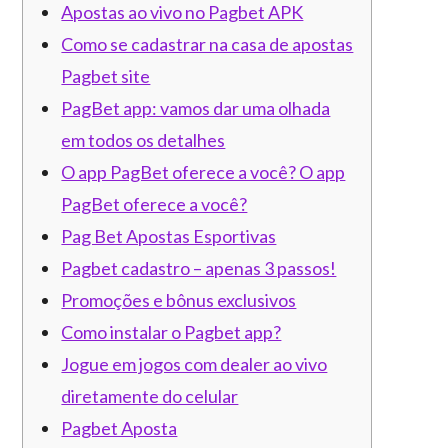
Apostas ao vivo no Pagbet APK
Como se cadastrar na casa de apostas
Pagbet site
PagBet app: vamos dar uma olhada
em todos os detalhes
O app PagBet oferece a você? O app
PagBet oferece a você?
Pag Bet Apostas Esportivas
Pagbet cadastro – apenas 3 passos!
Promoções e bônus exclusivos
Como instalar o Pagbet app?
Jogue em jogos com dealer ao vivo
diretamente do celular
Pagbet Aposta