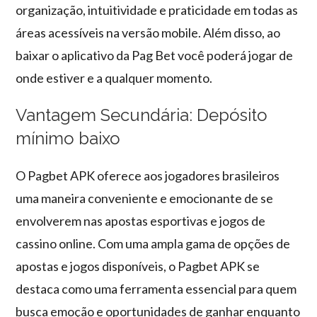
organização, intuitividade e praticidade em todas as
áreas acessíveis na versão mobile. Além disso, ao
baixar o aplicativo da Pag Bet você poderá jogar de
onde estiver e a qualquer momento.
Vantagem Secundária: Depósito
mínimo baixo
O Pagbet APK oferece aos jogadores brasileiros
uma maneira conveniente e emocionante de se
envolverem nas apostas esportivas e jogos de
cassino online. Com uma ampla gama de opções de
apostas e jogos disponíveis, o Pagbet APK se
destaca como uma ferramenta essencial para quem
busca emoção e oportunidades de ganhar enquanto