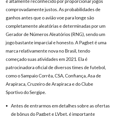
é altamente reconhecido por proporcionar jogos
comprovadamente justos. As probabilidades de
ganhos antes que o avião voe para longe são
completamente aleatórias e determinadas por um
Gerador de Números Aleatórios (RNG), sendo um
jogo bastante imparcial e honesto. A Pagbet é uma
marca relativamente nova no Brasil, tendo
começado suas atividades em 2021. Ela é
patrocinadora oficial de diversos times de futebol,
como o Sampaio Corrêa, CSA, Confiança, Asa de
Arapiraca, Cruzeiro de Arapiraca e do Clube
Sportivo do Sergipe.
Antes de entrarmos em detalhes sobre as ofertas
de bônus do Pagbet e LVbet, é importante