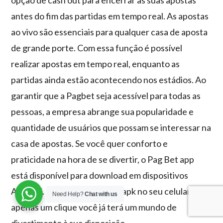
opção de cash out para encerrar as suas apostas
antes do fim das partidas em tempo real. As apostas
ao vivo são essenciais para qualquer casa de aposta
de grande porte. Com essa função é possível
realizar apostas em tempo real, enquanto as
partidas ainda estão acontecendo nos estádios. Ao
garantir que a Pagbet seja acessível para todas as
pessoas, a empresa abrange sua popularidade e
quantidade de usuários que possam se interessar na
casa de apostas. Se você quer conforto e
praticidade na hora de se divertir, o Pag Bet app
está disponível para download em dispositivos
Android. Baixando a Pag Bet apk no seu celular, em
Need Help?
Chat with us
apenas um clique você já terá um mundo de