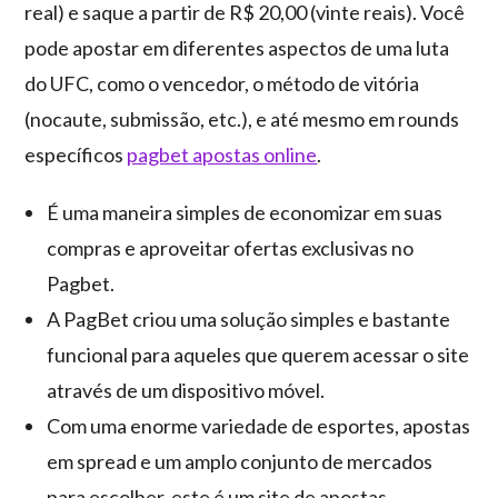
real) e saque a partir de R$ 20,00 (vinte reais). Você
pode apostar em diferentes aspectos de uma luta
do UFC, como o vencedor, o método de vitória
(nocaute, submissão, etc.), e até mesmo em rounds
específicos
pagbet apostas online
.
É uma maneira simples de economizar em suas
compras e aproveitar ofertas exclusivas no
Pagbet.
A PagBet criou uma solução simples e bastante
funcional para aqueles que querem acessar o site
através de um dispositivo móvel.
Com uma enorme variedade de esportes, apostas
em spread e um amplo conjunto de mercados
para escolher, este é um site de apostas