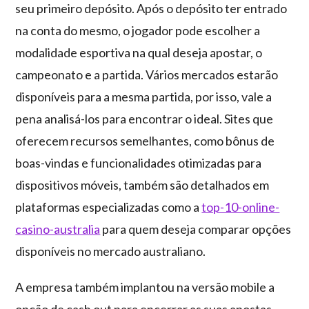
seu primeiro depósito. Após o depósito ter entrado
na conta do mesmo, o jogador pode escolher a
modalidade esportiva na qual deseja apostar, o
campeonato e a partida. Vários mercados estarão
disponíveis para a mesma partida, por isso, vale a
pena analisá-los para encontrar o ideal. Sites que
oferecem recursos semelhantes, como bônus de
boas-vindas e funcionalidades otimizadas para
dispositivos móveis, também são detalhados em
plataformas especializadas como a
top-10-online-
casino-australia
para quem deseja comparar opções
disponíveis no mercado australiano.
A empresa também implantou na versão mobile a