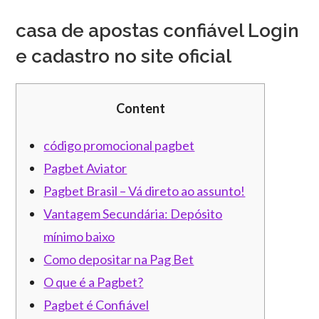
casa de apostas confiável Login
e cadastro no site oficial
Content
código promocional pagbet
Pagbet Aviator
Pagbet Brasil – Vá direto ao assunto!
Vantagem Secundária: Depósito
mínimo baixo
Como depositar na Pag Bet
O que é a Pagbet?
Pagbet é Confiável