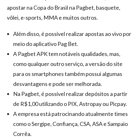
apostar na Copa do Brasil na Pagbet, basquete,
vôlei, e-sports, MMA e muitos outros.
Além disso, é possível realizar apostas ao vivo por
meio do aplicativo Pag Bet.
A Pagbet APK tem notáveis qualidades, mas,
como qualquer outro serviço, a versão do site
para os smartphones também possui algumas
desvantagens e pode ser melhorada.
Na Pagbet, é possível realizar depósitos a partir
de R$1,00 utilizando o PIX, Astropay ou Picpay.
A empresa está patrocinando atualmente times
como o Sergipe, Confiança, CSA, ASA e Sampaio
Corrêa.