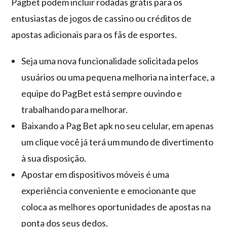
Pagbet podem incluir rodadas grátis para os
entusiastas de jogos de cassino ou créditos de
apostas adicionais para os fãs de esportes.
Seja uma nova funcionalidade solicitada pelos
usuários ou uma pequena melhoria na interface, a
equipe do PagBet está sempre ouvindo e
trabalhando para melhorar.
Baixando a Pag Bet apk no seu celular, em apenas
um clique você já terá um mundo de divertimento
à sua disposição.
Apostar em dispositivos móveis é uma
experiência conveniente e emocionante que
coloca as melhores oportunidades de apostas na
ponta dos seus dedos.