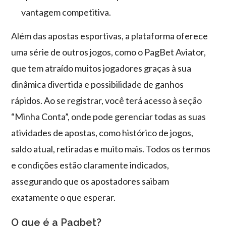
vantagem competitiva.
Além das apostas esportivas, a plataforma oferece
uma série de outros jogos, como o PagBet Aviator,
que tem atraído muitos jogadores graças à sua
dinâmica divertida e possibilidade de ganhos
rápidos. Ao se registrar, você terá acesso à seção
“Minha Conta”, onde pode gerenciar todas as suas
atividades de apostas, como histórico de jogos,
saldo atual, retiradas e muito mais. Todos os termos
e condições estão claramente indicados,
assegurando que os apostadores saibam
exatamente o que esperar.
O que é a Pagbet?