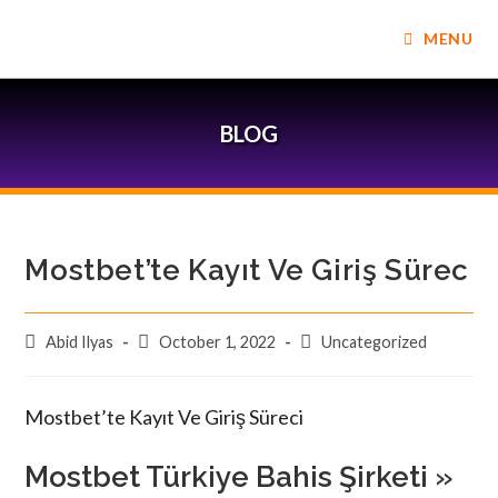
MENU
BLOG
Mostbet’te Kayıt Ve Giriş Sürec
Abid Ilyas
October 1, 2022
Uncategorized
Mostbet’te Kayıt Ve Giriş Süreci
Mostbet Türkiye Bahis Şirketi »