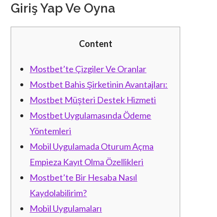
Giriş Yap Ve Oyna
Content
Mostbet’te Çizgiler Ve Oranlar
Mostbet Bahis Şirketinin Avantajları:
Mostbet Müşteri Destek Hizmeti
Mostbet Uygulamasında Ödeme
Yöntemleri
Mobil Uygulamada Oturum Açma
Empieza Kayıt Olma Özellikleri
Mostbet’te Bir Hesaba Nasıl
Kaydolabilirim?
Mobil Uygulamaları