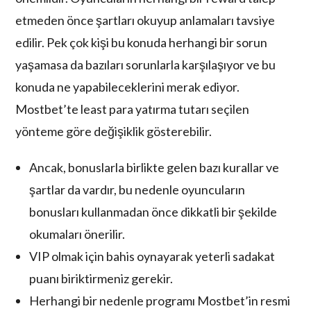
etmeden önce şartları okuyup anlamaları tavsiye
edilir. Pek çok kişi bu konuda herhangi bir sorun
yaşamasa da bazıları sorunlarla karşılaşıyor ve bu
konuda ne yapabileceklerini merak ediyor.
Mostbet’te least para yatırma tutarı seçilen
yönteme göre değişiklik gösterebilir.
Ancak, bonuslarla birlikte gelen bazı kurallar ve
şartlar da vardır, bu nedenle oyuncuların
bonusları kullanmadan önce dikkatli bir şekilde
okumaları önerilir.
VIP olmak için bahis oynayarak yeterli sadakat
puanı biriktirmeniz gerekir.
Herhangi bir nedenle programı Mostbet’in resmi