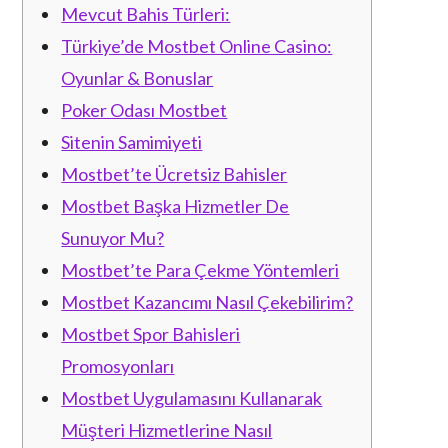
Mevcut Bahis Türleri:
Türkiye’de Mostbet Online Casino:
Oyunlar & Bonuslar
Poker Odası Mostbet
Sitenin Samimiyeti
Mostbet’te Ücretsiz Bahisler
Mostbet Başka Hizmetler De
Sunuyor Mu?
Mostbet’te Para Çekme Yöntemleri
Mostbet Kazancımı Nasıl Çekebilirim?
Mostbet Spor Bahisleri
Promosyonları
Mostbet Uygulamasını Kullanarak
Müşteri Hizmetlerine Nasıl