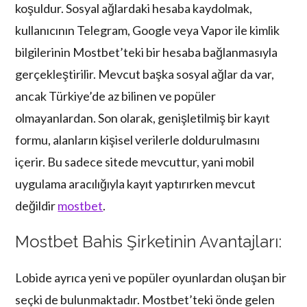
koşuldur. Sosyal ağlardaki hesaba kaydolmak,
kullanıcının Telegram, Google veya Vapor ile kimlik
bilgilerinin Mostbet’teki bir hesaba bağlanmasıyla
gerçekleştirilir. Mevcut başka sosyal ağlar da var,
ancak Türkiye’de az bilinen ve popüler
olmayanlardan. Son olarak, genişletilmiş bir kayıt
formu, alanların kişisel verilerle doldurulmasını
içerir. Bu sadece sitede mevcuttur, yani mobil
uygulama aracılığıyla kayıt yaptırırken mevcut
değildir
mostbet
.
Mostbet Bahis Şirketinin Avantajları:
Lobide ayrıca yeni ve popüler oyunlardan oluşan bir
seçki de bulunmaktadır. Mostbet’teki önde gelen