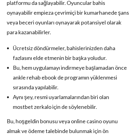
platformu da sağlayabilir. Oyuncular bahis
oynayabilir empieza çevrimiçi bir kumarhanede şans
veya beceri oyunları oynayarak potansiyel olarak
para kazanabilirler.
Ücretsiz döndürmeler, bahislerinizden daha
fazlasını elde etmenin bir başka yoludur.
Bu, hem uygulamayı indirmeye başlamadan önce
ankle rehab ebook de programın yüklenmesi
sırasında yapılabilir.
Aynı şey, resmi uyarlamalarından biri olan
mostbet zerkalo için de söylenebilir.
Bu, hoşgeldin bonusu veya online casino oyunu
almak ve ödeme talebinde bulunmak için ön