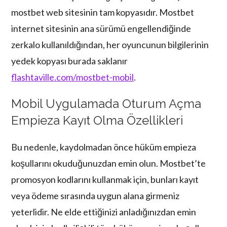
mostbet web sitesinin tam kopyasıdır. Mostbet
internet sitesinin ana sürümü engellendiğinde
zerkalo kullanıldığından, her oyuncunun bilgilerinin
yedek kopyası burada saklanır
flashtaville.com/mostbet-mobil
.
Mobil Uygulamada Oturum Açma
Empieza Kayıt Olma Özellikleri
Bu nedenle, kaydolmadan önce hüküm empieza
koşullarını okuduğunuzdan emin olun. Mostbet’te
promosyon kodlarını kullanmak için, bunları kayıt
veya ödeme sırasında uygun alana girmeniz
yeterlidir. Ne elde ettiğinizi anladığınızdan emin