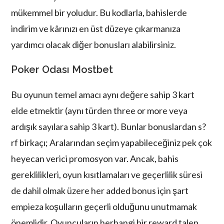
mükemmel bir yoludur. Bu kodlarla, bahislerde
indirim ve kârınızı en üst düzeye çıkarmanıza
yardımcı olacak diğer bonusları alabilirsiniz.
Poker Odası Mostbet
Bu oyunun temel amacı aynı değere sahip 3 kart
elde etmektir (aynı türden three or more veya
ardışık sayılara sahip 3 kart). Bunlar bonuslardan s?
rf birkaçı; Aralarından seçim yapabileceğiniz pek çok
heyecan verici promosyon var. Ancak, bahis
gereklilikleri, oyun kısıtlamaları ve geçerlilik süresi
de dahil olmak üzere her added bonus için şart
empieza koşulların geçerli olduğunu unutmamak
önemlidir. Oyuncuların herhangi bir reward talep