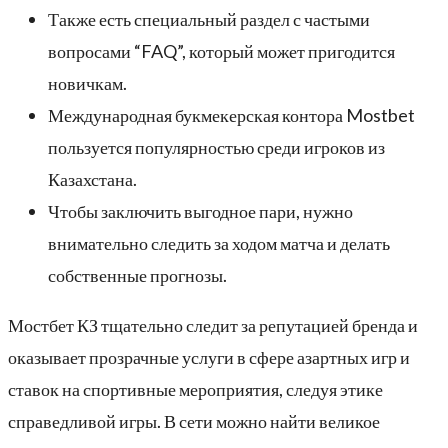
Также есть специальный раздел с частыми
вопросами “FAQ”, который может пригодится
новичкам.
Международная букмекерская контора Mostbet
пользуется популярностью среди игроков из
Казахстана.
Чтобы заключить выгодное пари, нужно
внимательно следить за ходом матча и делать
собственные прогнозы.
Мостбет КЗ тщательно следит за репутацией бренда и
оказывает прозрачные услуги в сфере азартных игр и
ставок на спортивные мероприятия, следуя этике
справедливой игры. В сети можно найти великое