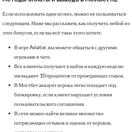
Если использовать один из них, можно не пользоваться
следующим. Ниже мы расскажем, как получить любой из
этих бонусов, если вы всё-таки этого хотите.
В игре Aviator, вы можете общаться с другими
игроками в чате.
Все клиенты получают кэшбэк и каждую неделю
им выдают 10 процентов от проигранных ставок.
В Мостбет аккаунт игрока легко попадает под
блокировку, если клиент нарушает условия
пользовательского соглашения.
В сети можно найти великое множество
потрясающих отзывов и оценок от игроков,
экспертов и критиков.