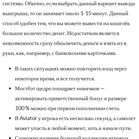
системы. Обычно, если выбрать данный вариант вывода
выигрыша, то он занимает около 1-15 минут. Данный
способ удобен тем, что вы можете вывести на кошелёк
большое количество денег. Недостатком является
невозможность сразу обналичить деньги и взять их в
руки, как, например, с банковскими карточками.
В таких ситуациях можно повторить вход через
некоторое время, и все получится.
Мостбэт щедро поощряет новичков —
активировать приветственный бонус в размере
100 % можно при первом пополнении счета.
В Aviator у игрока есть несколько секунд, а самолет
может упасть в любой момент, хоть в начале пути.
Содержит наличие большой коллекции игровых