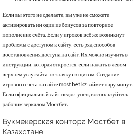
Если вы этого не сделаете, вы уже не сможете
активировать ни один из бонусов за повторное
пополнение счёта. Если у игроков всё же возникнут
проблемы с доступом к сайту, есть ряд способов
восстановления доступа на сайт. Их можно изучить в
инструкции, которая откроется, если нажать в левом
верхнем углу сайта по значку со щитом. Создание
игрового счета на сайте most bet kz займет пару минут.
Если официальный сайт недоступен, воспользуйтесь
рабочим зеркалом Мостбет.
Букмекерская контора Мостбет в
Казахстане