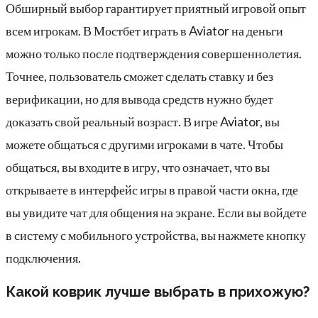
Обширный выбор гарантирует приятный игровой опыт
всем игрокам. В Мостбет играть в Aviator на деньги
можно только после подтверждения совершеннолетия.
Точнее, пользователь сможет сделать ставку и без
верификации, но для вывода средств нужно будет
доказать свой реальный возраст. В игре Aviator, вы
можете общаться с другими игроками в чате. Чтобы
общаться, вы входите в игру, что означает, что вы
открываете в интерфейс игры в правой части окна, где
вы увидите чат для общения на экране. Если вы войдете
в систему с мобильного устройства, вы нажмете кнопку
подключения.
Какой коврик лучше выбрать в прихожую?