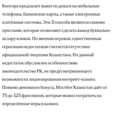
Контора предлагает вывести деньги на мобильные
телефоны, банковские карты, а также электронные
платёжные системы. Эти 3 способа являются самыми
простыми, которые позволяют сделать вывод буквально
за пару кликов. По мнению игроков, единственным
серьезным недостатком считается отсутствие
официальной лицензии Казахстана. Но данный
недостаток обусловлен особенностями
законодательства РК, не предусматривающего
возможности лицензирования интернет-казино.
Помимо денежного бонуса, Мостбет Казахстан даёт от
75 до 125 фриспинов, которые можно потратить на
определённые игры в казино.