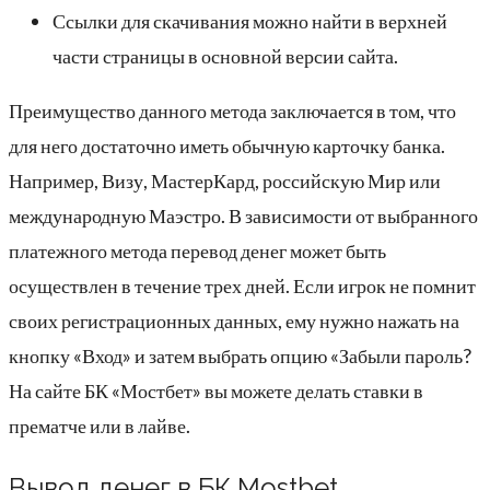
Ссылки для скачивания можно найти в верхней
части страницы в основной версии сайта.
Преимущество данного метода заключается в том, что
для него достаточно иметь обычную карточку банка.
Например, Визу, МастерКард, российскую Мир или
международную Маэстро. В зависимости от выбранного
платежного метода перевод денег может быть
осуществлен в течение трех дней. Если игрок не помнит
своих регистрационных данных, ему нужно нажать на
кнопку «Вход» и затем выбрать опцию «Забыли пароль?
На сайте БК «Мостбет» вы можете делать ставки в
прематче или в лайве.
Вывод денег в БК Mostbet