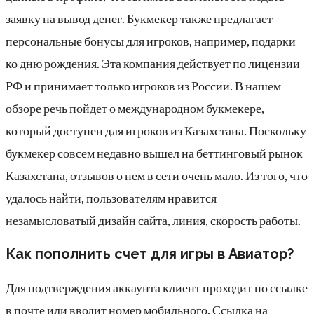
заявку на вывод денег. Букмекер также предлагает
персональные бонусы для игроков, например, подарки
ко дню рождения. Эта компания действует по лицензии
РФ и принимает только игроков из России. В нашем
обзоре речь пойдет о международном букмекере,
который доступен для игроков из Казахстана. Поскольку
букмекер совсем недавно вышел на беттинговый рынок
Казахстана, отзывов о нем в сети очень мало. Из того, что
удалось найти, пользователям нравится
незамысловатый дизайн сайта, линия, скорость работы.
Как пополнить счет для игры в Авиатор?
Для подтверждения аккаунта клиент проходит по ссылке
в почте или вводит номер мобильного. Ссылка на