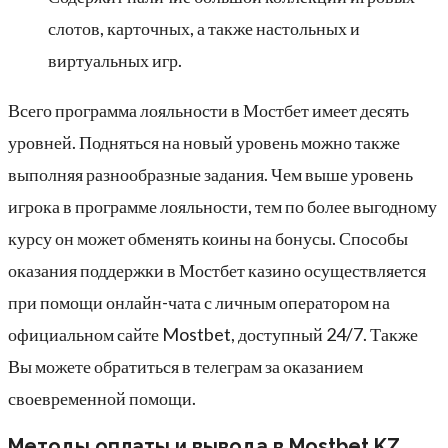
слотов, карточных, а также настольных и
виртуальных игр.
Всего программа лояльности в Мостбет имеет десять
уровней. Подняться на новый уровень можно также
выполняя разнообразные задания. Чем выше уровень
игрока в программе лояльности, тем по более выгодному
курсу он может обменять коины на бонусы. Способы
оказания поддержки в Мостбет казино осуществляется
при помощи онлайн-чата с личным оператором на
официальном сайте Mostbet, доступный 24/7. Также
Вы можете обратиться в телеграм за оказанием
своевременной помощи.
Методы оплаты и вывода в Mostbet KZ