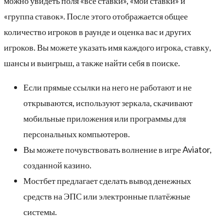
можно увидеть поля «все ставки», «мои ставки» и
«группа ставок». После этого отображается общее
количество игроков в раунде и оценка вас и других
игроков. Вы можете указать имя каждого игрока, ставку,
шансы и выигрыш, а также найти себя в поиске.
Если прямые ссылки на него не работают и не
открываются, используют зеркала, скачивают
мобильные приложения или программы для
персональных компьютеров.
Вы можете почувствовать волнение в игре Aviator,
созданной казино.
Мостбет предлагает сделать вывод денежных
средств на ЭПС или электронные платёжные
системы.