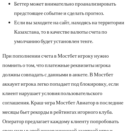
Беттер может внимательно проанализировать
предстоящее событие и сделать прогноз.
Если вы заходите на сайт, находясь на территории
Казахстана, то в качестве валюты счета по
умолчанию будет установлен тенге.
При пополнении счета в Мостбет игроку нужно
помнить о том, что платежные реквизиты игрока
должны совпадать с данными в анкете. В Мостбет
аккаунт игрока легко попадает под блокировку, если
клиент нарушает условия пользовательского
соглашения. Краш-игра Мостбет Авиатор в последние
месяцы бьет рекорды в рейтингах игорного клуба.
Оператор предлагает каждому клиенту попробовать
свои силы в этой инновационной азартной игре и