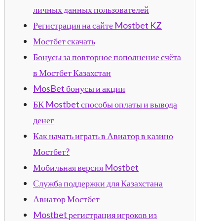
личных данных пользователей
Регистрация на сайте Mostbet KZ
Мостбет скачать
Бонусы за повторное пополнение счёта
в Мостбет Казахстан
MosBet бонусы и акции
БК Mostbet способы оплаты и вывода
денег
Как начать играть в Авиатор в казино
Мостбет?
Мобильная версия Mostbet
Служба поддержки для Казахстана
Авиатор Мостбет
Mostbet регистрация игроков из