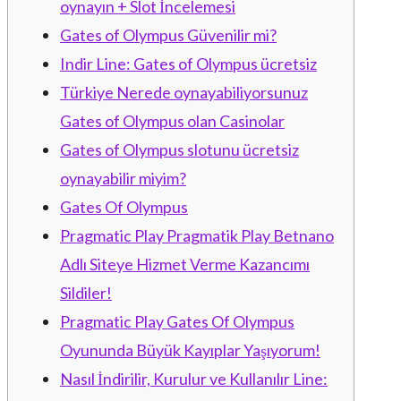
oynayın + Slot İncelemesi
Gates of Olympus Güvenilir mi?
Indir Line: Gates of Olympus ücretsiz
Türkiye Nerede oynayabiliyorsunuz
Gates of Olympus olan Casinolar
Gates of Olympus slotunu ücretsiz
oynayabilir miyim?
Gates Of Olympus
Pragmatic Play Pragmatik Play Betnano
Adlı Siteye Hizmet Verme Kazancımı
Sildiler!
Pragmatic Play Gates Of Olympus
Oyununda Büyük Kayıplar Yaşıyorum!
Nasıl İndirilir, Kurulur ve Kullanılır Line: