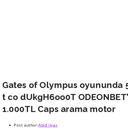
Gates of Olympus oyununda 5
t co dUkgH6oo0T ODEONBET
1.000TL Caps arama motor
Post author:
Abid Ilyas