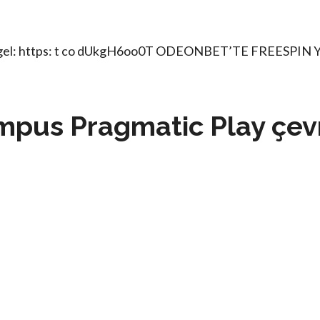
de gel: https: t co dUkgH6oo0T ODEONBET’TE FREESPI
mpus Pragmatic Play çevr