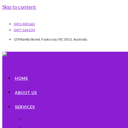
Skip to content
0411 400 662
0477 164 234
159 Barkly Street, Footscray, VIC 3011, Australia
HOME
ABOUT US
SERVICES
ASSIST PERSONAL ACTIVITIES