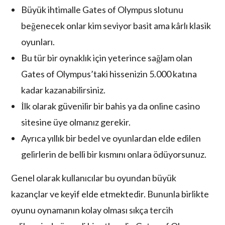
Büyük ihtimalle Gates of Olympus slotunu
beğenecek onlar kim seviyor basit ama kârlı klasik
oyunları.
Bu tür bir oynaklık için yeterince sağlam olan
Gates of Olympus’taki hissenizin 5.000 katına
kadar kazanabilirsiniz.
İlk olarak güvenilir bir bahis ya da online casino
sitesine üye olmanız gerekir.
Ayrıca yıllık bir bedel ve oyunlardan elde edilen
gelirlerin de belli bir kısmını onlara ödüyorsunuz.
Genel olarak kullanıcılar bu oyundan büyük
kazançlar ve keyif elde etmektedir. Bununla birlikte
oyunu oynamanın kolay olması sıkça tercih