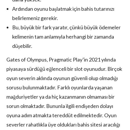
Ardından oyunu başlatmak için bahis tutarınızı
belirlemeniz gerekir.
Bu, büyük bir fark yaratır, çünkü büyük ödemeler
kelimenin tam anlamıyla herhangi bir zamanda
düşebilir.
Gates of Olympus, Pragmatic Play’in 2021 yılında
piyasaya sürdüğü eğlenceli bir slot oyunudur. Birçok
oyun severin aklında oyunun güvenli olup olmadığı
sorusu bulunmaktadır. Farklı oyunlarda yaşanan
mağduriyetler ya da hiç kazanmanın olmaması bir
sorun olmaktadır. Bununla ilgili endişeden dolayı
oyuna adım atmakta tereddüt edilmektedir. Oyun
severler rahatlıkla üye oldukları bahis sitesi aracılığı