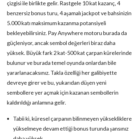
çizgisi ile birlikte gelir. Rastgele 10 kat kazanç, 4
benzersiz bonus turu, 4 aşamalı jackpot ve bahsinizin
5.000 katı maksimum kazanma potansiyeli
bekleyebilirsiniz. Pay Anywhere motoru burada da
güçleniyor, ancak sembol değerleri biraz daha
yüksek. Büyük fark 2 kat-500 kat çarpan kürelerinde
bulunur ve burada temel oyunda onlardan bile
yararlanacaksınız. Takla özelliği her galibiyette
devreye girer ve bu, yukarıdan düşen yeni
sembollere yer açmak için kazanan sembollerin
kaldırıldığı anlamına gelir.
Tabii ki, küresel çarpanın bilinmeyen yüksekliklere
yükselmeye devam ettiği bonus turunda şansınız
daha yüksek.