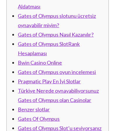
Aldatması
Gates of Olympus slotunu ücretsiz
oynayabilir miyim?
Gates of Olympus Nasıl Kazanılır?
Gates of Olympus SlotRank
Hesaplaması
Bwin Casino Online
Gates of Olympus oyun incelemesi
Pragmatic Play En İyi Slotlar
Türkiye Nerede oynayabiliyorsunuz
Gates of Olympus olan Casinolar
Benzer slotlar
Gates Of Olympus
Gates of Olympus Slot’u seviyorsanız