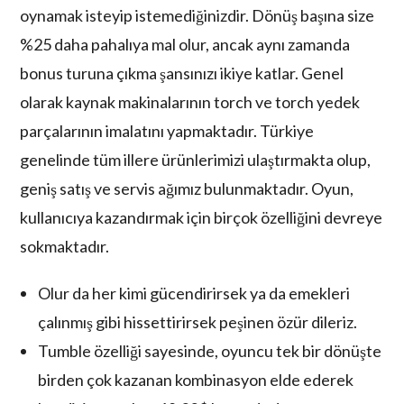
oynamak isteyip istemediğinizdir. Dönüş başına size
%25 daha pahalıya mal olur, ancak aynı zamanda
bonus turuna çıkma şansınızı ikiye katlar. Genel
olarak kaynak makinalarının torch ve torch yedek
parçalarının imalatını yapmaktadır. Türkiye
genelinde tüm illere ürünlerimizi ulaştırmakta olup,
geniş satış ve servis ağımız bulunmaktadır. Oyun,
kullanıcıya kazandırmak için birçok özelliğini devreye
sokmaktadır.
Olur da her kimi gücendirirsek ya da emekleri
çalınmış gibi hissettirirsek peşinen özür dileriz.
Tumble özelliği sayesinde, oyuncu tek bir dönüşte
birden çok kazanan kombinasyon elde ederek