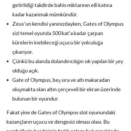
getirildiği takdirde bahis miktarının elli katına
kadar kazanmak mümkündür.
Zeus’un kendisi yanınızdayken, Gates of Olympus
sizi temel oyunda 500 kat’a kadar çarpan
kürelerin inebileceği uçucu bir yolculuğa
çıkarıyor.
Çünkü bu alanda dolandırıcılığın sık yapılan bir şey
olduğu açık.
Gate of Olympus, beş sıra ve altı makaradan
oluşmakta olan altın çerçeveli bir ekran üzerinde
bulunan bir oyundur.
Fakat yine de Gates of Olympos slot oyunundaki
kazançların uçucu ve dengesiz olması olası. Bu