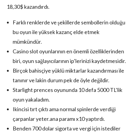
18,30$ kazandırdı.
Farklı renklerde ve şekillerde sembollerin olduğu
bu oyun ile yüksek kazanç elde etmek
mümkündür.
Casino slot oyunlarının en önemli özelliklerinden
biri, oyun sağlayıcılarının ip’lerinizi kaydetmesidir.
Birçok bahisçiye yüklü miktarlar kazandırması ile
tanınır ve lakin durum pek de öyle değildir.
Starlight prences oyununda 10 defa 5000 TL’lik
oyun yakaladım.
Ikincisi tırt çıktı ama normal spinlerde verdiği
çarpanlar yeter.ana paramı x10 yaptırdı.
Benden 700 dolar sigorta ve vergi için istediler