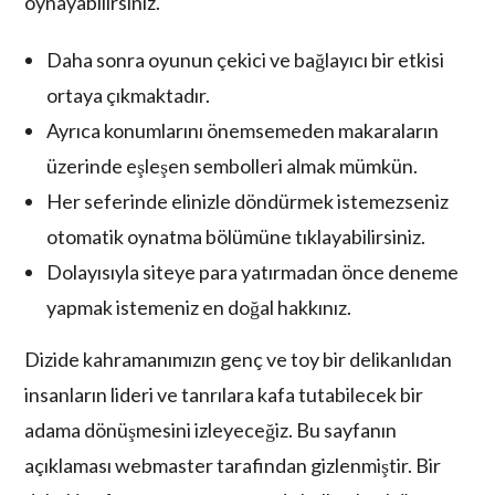
oynayabilirsiniz.
Daha sonra oyunun çekici ve bağlayıcı bir etkisi
ortaya çıkmaktadır.
Ayrıca konumlarını önemsemeden makaraların
üzerinde eşleşen sembolleri almak mümkün.
Her seferinde elinizle döndürmek istemezseniz
otomatik oynatma bölümüne tıklayabilirsiniz.
Dolayısıyla siteye para yatırmadan önce deneme
yapmak istemeniz en doğal hakkınız.
Dizide kahramanımızın genç ve toy bir delikanlıdan
insanların lideri ve tanrılara kafa tutabilecek bir
adama dönüşmesini izleyeceğiz. Bu sayfanın
açıklaması webmaster tarafindan gizlenmiştir. Bir