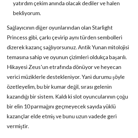
yatırdım çekim anında olacak dediler ve halen
bekliyorum.
Sağlayıcının diğer oyunlarından olan Starlight
Princess gibi, çarkı çevirip aynı türden sembolleri
dizerek kazanç sağlıyorsunuz. Antik Yunan mitolojisi
temasına sahip ve oyunun çizimleri oldukça başarılı.
Hikayesi Zeus’un etrafında dönüyor ve heyecan
verici müziklerle destekleniyor. Yani durumu şöyle
özetleyelim, bu bir kumar değil, sırası gelenin
kazandığı bir sistem. Kaldı ki slot oyuncularının çoğu
bir elin 10 parmağını geçmeyecek sayıda yüklü
kazançlar elde etmiş ve bunu uzun vadede geri
vermiştir.