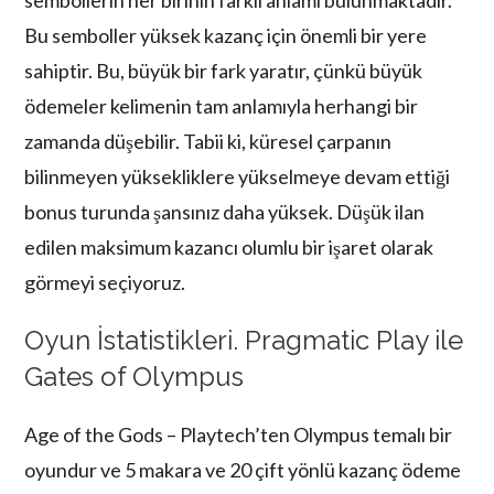
sembollerin her birinin farklı anlamı bulunmaktadır.
Bu semboller yüksek kazanç için önemli bir yere
sahiptir. Bu, büyük bir fark yaratır, çünkü büyük
ödemeler kelimenin tam anlamıyla herhangi bir
zamanda düşebilir. Tabii ki, küresel çarpanın
bilinmeyen yüksekliklere yükselmeye devam ettiği
bonus turunda şansınız daha yüksek. Düşük ilan
edilen maksimum kazancı olumlu bir işaret olarak
görmeyi seçiyoruz.
Oyun İstatistikleri. Pragmatic Play ile
Gates of Olympus
Age of the Gods – Playtech’ten Olympus temalı bir
oyundur ve 5 makara ve 20 çift yönlü kazanç ödeme