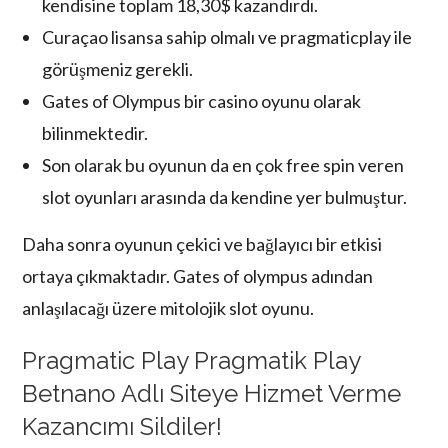
kendisine toplam 18,30$ kazandırdı.
Curaçao lisansa sahip olmalı ve pragmaticplay ile
görüşmeniz gerekli.
Gates of Olympus bir casino oyunu olarak
bilinmektedir.
Son olarak bu oyunun da en çok free spin veren
slot oyunları arasında da kendine yer bulmuştur.
Daha sonra oyunun çekici ve bağlayıcı bir etkisi
ortaya çıkmaktadır. Gates of olympus adından
anlaşılacağı üzere mitolojik slot oyunu.
Pragmatic Play Pragmatik Play
Betnano Adlı Siteye Hizmet Verme
Kazancımı Sildiler!