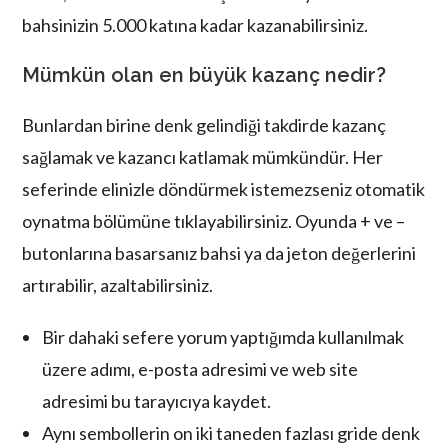
bahsinizin 5.000 katına kadar kazanabilirsiniz.
Mümkün olan en büyük kazanç nedir?
Bunlardan birine denk gelindiği takdirde kazanç
sağlamak ve kazancı katlamak mümkündür. Her
seferinde elinizle döndürmek istemezseniz otomatik
oynatma bölümüne tıklayabilirsiniz. Oyunda + ve –
butonlarına basarsanız bahsi ya da jeton değerlerini
artırabilir, azaltabilirsiniz.
Bir dahaki sefere yorum yaptığımda kullanılmak
üzere adımı, e-posta adresimi ve web site
adresimi bu tarayıcıya kaydet.
Aynı sembollerin on iki taneden fazlası gride denk