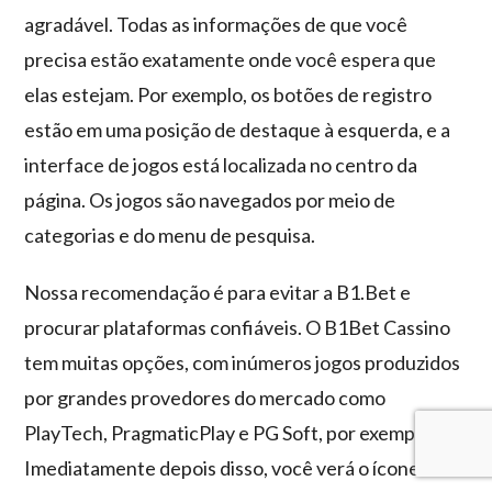
agradável. Todas as informações de que você
precisa estão exatamente onde você espera que
elas estejam. Por exemplo, os botões de registro
estão em uma posição de destaque à esquerda, e a
interface de jogos está localizada no centro da
página. Os jogos são navegados por meio de
categorias e do menu de pesquisa.
Nossa recomendação é para evitar a B1.Bet e
procurar plataformas confiáveis. O B1Bet Cassino
tem muitas opções, com inúmeros jogos produzidos
por grandes provedores do mercado como
PlayTech, PragmaticPlay e PG Soft, por exemplo.
Imediatamente depois disso, você verá o ícone do