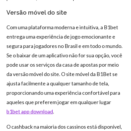
Versão móvel do site
Com uma plataforma moderna e intuitiva, a B1bet
entrega uma experiência de jogo emocionante e
segura para jogadores no Brasil e em todo o mundo.
Se o baixar de um aplicativo não for sua opção, você
pode usar os serviços da casa de apostas por meio
da versão móvel do site. O site móvel da B1Bet se
ajusta facilmente a qualquer tamanho de tela,
proporcionando uma experiência confortável para
aqueles que preferem jogar em qualquer lugar
b1bet app download
.
O cashback na maioria dos cassinos está disponível,