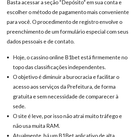
Basta acessar a seção “Depósito” em sua conta e
escolher o método de pagamento mais conveniente
para você. O procedimento de registro envolve o
preenchimento de um formulário especial com seus
dados pessoais e de contato.
Hoje, o cassino online B1bet está firmemente no
topo das classificações independentes.
O objetivo é diminuir a burocracia e facilitar o
acesso aos serviços da Prefeitura, de forma
gratuita e sem necessidade de comparecer à
sede.
O site é leve, por isso não atrai muito tráfego e
não usa muita RAM.
Atualmente, há um B1Bet aplicativo de alta