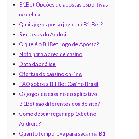
B1Bet Opções de apostas esportivas
no celular
Quais jogos posso jogar na B1.Bet?
Recursos do Android
O que é o B1Bet Jogo de Aposta?
Nota para a area de casino
Data da análise
Ofertas de cassino on-line
FAQ sobre a B1 Bet Casino Brasil
Os jogos de cassino do aplicativo
B1Bet são diferentes dos do site?
Como descarregar app 1xbet no
Android?
Quanto tempo leva para sacar na B1