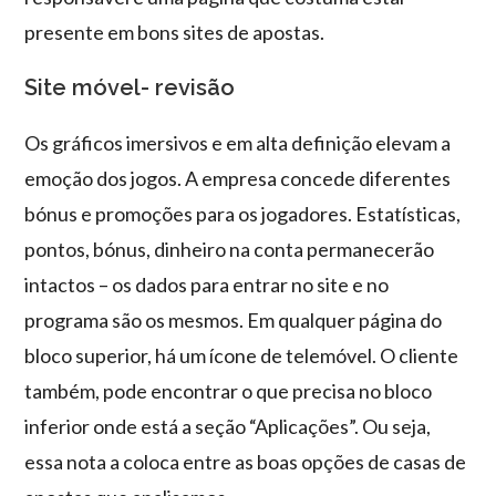
presente em bons sites de apostas.
Site móvel- revisão
Os gráficos imersivos e em alta definição elevam a
emoção dos jogos. A empresa concede diferentes
bónus e promoções para os jogadores. Estatísticas,
pontos, bónus, dinheiro na conta permanecerão
intactos – os dados para entrar no site e no
programa são os mesmos. Em qualquer página do
bloco superior, há um ícone de telemóvel. O cliente
também, pode encontrar o que precisa no bloco
inferior onde está a seção “Aplicações”. Ou seja,
essa nota a coloca entre as boas opções de casas de