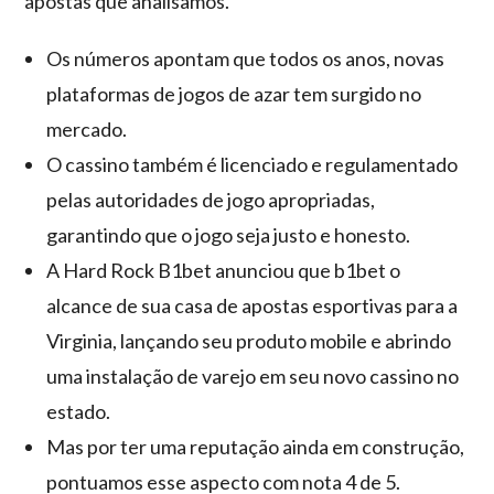
apostas que analisamos.
Os números apontam que todos os anos, novas
plataformas de jogos de azar tem surgido no
mercado.
O cassino também é licenciado e regulamentado
pelas autoridades de jogo apropriadas,
garantindo que o jogo seja justo e honesto.
A Hard Rock B1bet anunciou que b1bet o
alcance de sua casa de apostas esportivas para a
Virginia, lançando seu produto mobile e abrindo
uma instalação de varejo em seu novo cassino no
estado.
Mas por ter uma reputação ainda em construção,
pontuamos esse aspecto com nota 4 de 5.