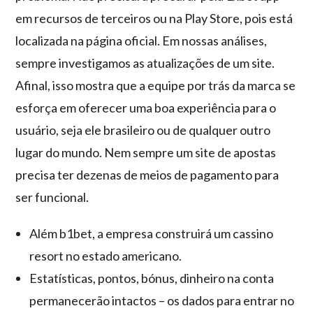
em recursos de terceiros ou na Play Store, pois está
localizada na página oficial. Em nossas análises,
sempre investigamos as atualizações de um site.
Afinal, isso mostra que a equipe por trás da marca se
esforça em oferecer uma boa experiência para o
usuário, seja ele brasileiro ou de qualquer outro
lugar do mundo. Nem sempre um site de apostas
precisa ter dezenas de meios de pagamento para
ser funcional.
Além b1bet, a empresa construirá um cassino
resort no estado americano.
Estatísticas, pontos, bónus, dinheiro na conta
permanecerão intactos – os dados para entrar no