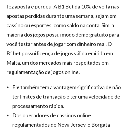
fez aposta e perdeu. A B1 Bet dá 10% de volta nas
apostas perdidas durante uma semana, sejam em
cassino ou esportes, como saldo na conta. Sim, a
maioria dos jogos possui modo demo gratuito para
você testar antes de jogar com dinheiro real. O
B1bet possui licença de jogos válida emitida em
Malta, um dos mercados mais respeitados em
regulamentação de jogos online.
Ele também tem a vantagem significativa de não
ter limites de transação e ter uma velocidade de
processamento rápida.
Dos operadores de cassinos online
regulamentados de Nova Jersey, o Borgata