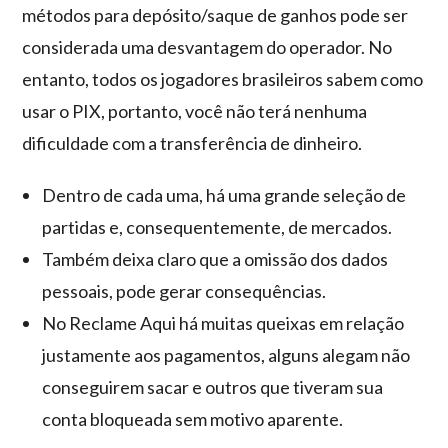
métodos para depósito/saque de ganhos pode ser
considerada uma desvantagem do operador. No
entanto, todos os jogadores brasileiros sabem como
usar o PIX, portanto, você não terá nenhuma
dificuldade com a transferência de dinheiro.
Dentro de cada uma, há uma grande seleção de
partidas e, consequentemente, de mercados.
Também deixa claro que a omissão dos dados
pessoais, pode gerar consequências.
No Reclame Aqui há muitas queixas em relação
justamente aos pagamentos, alguns alegam não
conseguirem sacar e outros que tiveram sua
conta bloqueada sem motivo aparente.