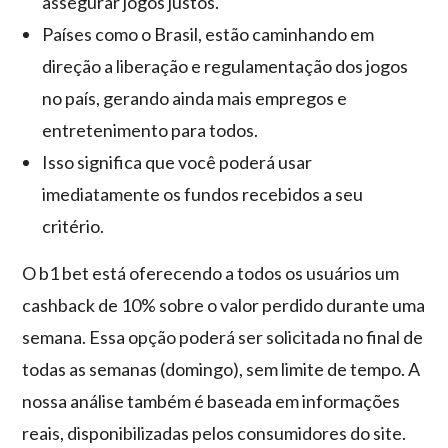
assegurar jogos justos.
Países como o Brasil, estão caminhando em
direção a liberação e regulamentação dos jogos
no país, gerando ainda mais empregos e
entretenimento para todos.
Isso significa que você poderá usar
imediatamente os fundos recebidos a seu
critério.
O b1 bet está oferecendo a todos os usuários um
cashback de 10% sobre o valor perdido durante uma
semana. Essa opção poderá ser solicitada no final de
todas as semanas (domingo), sem limite de tempo. A
nossa análise também é baseada em informações
reais, disponibilizadas pelos consumidores do site.