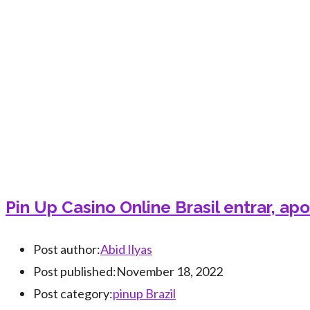
Pin Up Casino Online Brasil entrar, ap
Post author:
Abid Ilyas
Post published:
November 18, 2022
Post category:
pinup Brazil