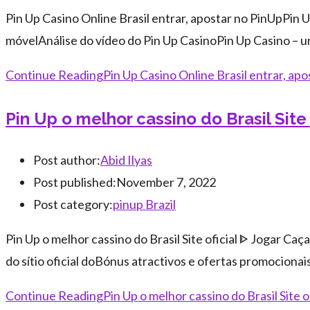
Pin Up Casino Online Brasil entrar, apostar no PinUpPin
móvelAnálise do vídeo do Pin Up CasinoPin Up Casino – 
Continue Reading
Pin Up Casino Online Brasil entrar, apo
Pin Up o melhor cassino do Brasil Site
Post author:
Abid Ilyas
Post published:
November 7, 2022
Post category:
pinup Brazil
Pin Up o melhor cassino do Brasil Site oficial ᐈ Jogar 
do sítio oficial doBónus atractivos e ofertas promocion
Continue Reading
Pin Up o melhor cassino do Brasil Site 