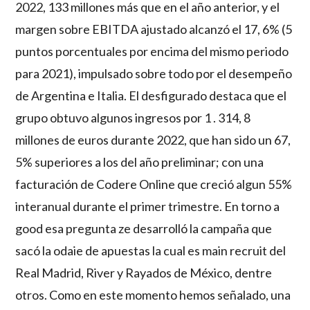
2022, 133 millones más que en el año anterior, y el
margen sobre EBITDA ajustado alcanzó el 17, 6% (5
puntos porcentuales por encima del mismo periodo
para 2021), impulsado sobre todo por el desempeño
de Argentina e Italia. El desfigurado destaca que el
grupo obtuvo algunos ingresos por 1 . 314, 8
millones de euros durante 2022, que han sido un 67,
5% superiores a los del año preliminar; con una
facturación de Codere Online que creció algun 55%
interanual durante el primer trimestre. En torno a
good esa pregunta ze desarrolló la campaña que
sacó la odaie de apuestas la cual es main recruit del
Real Madrid, River y Rayados de México, dentre
otros. Como en este momento hemos señalado, una