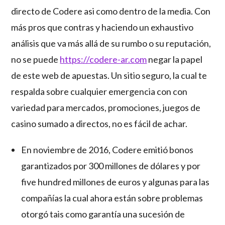
directo de Codere asi como dentro de la media. Con
más pros que contras y haciendo un exhaustivo
análisis que va más allá de su rumbo o su reputación,
no se puede
https://codere-ar.com
negar la papel
de este web de apuestas. Un sitio seguro, la cual te
respalda sobre cualquier emergencia con con
variedad para mercados, promociones, juegos de
casino sumado a directos, no es fácil de achar.
En noviembre de 2016, Codere emitió bonos
garantizados por 300 millones de dólares y por
five hundred millones de euros y algunas para las
compañías la cual ahora están sobre problemas
otorgó tais como garantía una sucesión de