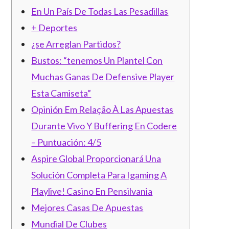
En Un País De Todas Las Pesadillas
+ Deportes
¿se Arreglan Partidos?
Bustos: “tenemos Un Plantel Con
Muchas Ganas De Defensive Player
Esta Camiseta”
Opinión Em Relação À Las Apuestas
Durante Vivo Y Buffering En Codere
– Puntuación: 4/5
Aspire Global Proporcionará Una
Solución Completa Para Igaming A
Playlive! Casino En Pensilvania
Mejores Casas De Apuestas
Mundial De Clubes