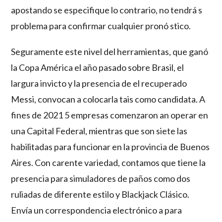
apostando se especifique lo contrario, no tendrá s
problema para confirmar cualquier pronó stico.
Seguramente este nivel del herramientas, que ganó
la Copa América el año pasado sobre Brasil, el
largura invicto y la presencia de el recuperado
Messi, convocan a colocarla tais como candidata. A
fines de 2021 5 empresas comenzaron an operar en
una Capital Federal, mientras que son siete las
habilitadas para funcionar en la provincia de Buenos
Aires. Con carente variedad, contamos que tiene la
presencia para simuladores de paños como dos
ruliadas de diferente estilo y Blackjack Clásico.
Envía un correspondencia electrónico a para