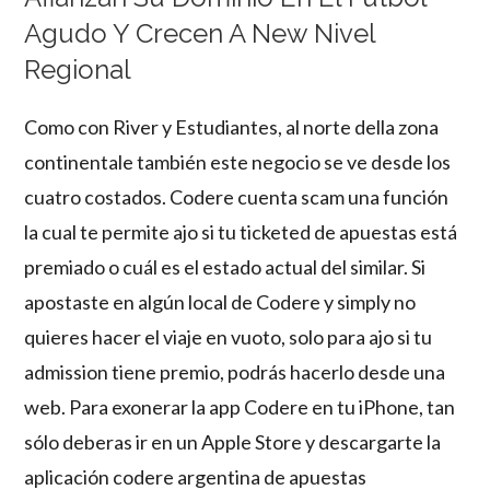
Agudo Y Crecen A New Nivel
Regional
Como con River y Estudiantes, al norte della zona
continentale también este negocio se ve desde los
cuatro costados. Codere cuenta scam una función
la cual te permite ajo si tu ticketed de apuestas está
premiado o cuál es el estado actual del similar. Si
apostaste en algún local de Codere y simply no
quieres hacer el viaje en vuoto, solo para ajo si tu
admission tiene premio, podrás hacerlo desde una
web. Para exonerar la app Codere en tu iPhone, tan
sólo deberas ir en un Apple Store y descargarte la
aplicación codere argentina de apuestas