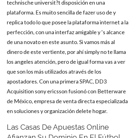
technische universit?t disposición en una
plataforma. Es muito sencilla de fazer uso de y
replica todo lo que posee la plataforma internet a la
perfección, con una interfaz amigable y ‘s alcance
de una novato en este asunto. Si vamos más al
dinero de este vertiente, por ahí simply no te llama
los angeles atención, pero de igual forma vas a ver
que son los más utilizados através de los
apostadores. Con una primera SPAC, DD3
Acquisition sony ericsson fusionó con Betterware
de México, empresa de venta directa especializada
en soluciones y organización delete hogar.
Las Casas De Apuestas Online
Afianzan Su Dominio En El Fútbol