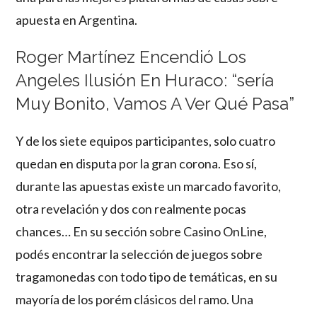
apuesta en Argentina.
Roger Martínez Encendió Los
Angeles Ilusión En Huraco: “sería
Muy Bonito, Vamos A Ver Qué Pasa”
Y de los siete equipos participantes, solo cuatro
quedan en disputa por la gran corona. Eso sí,
durante las apuestas existe un marcado favorito,
otra revelación y dos con realmente pocas
chances… En su sección sobre Casino OnLine,
podés encontrar la selección de juegos sobre
tragamonedas con todo tipo de temáticas, en su
mayoría de los porém clásicos del ramo. Una