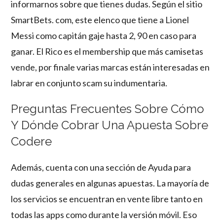
informarnos sobre que tienes dudas. Según el sitio
SmartBets. com, este elenco que tiene a Lionel
Messi como capitán gaje hasta 2, 90 en caso para
ganar. El Rico es el membership que más camisetas
vende, por finale varias marcas están interesadas en
labrar en conjunto scam su indumentaria.
Preguntas Frecuentes Sobre Cómo
Y Dónde Cobrar Una Apuesta Sobre
Codere
Además, cuenta con una sección de Ayuda para
dudas generales en algunas apuestas. La mayoría de
los servicios se encuentran en vente libre tanto en
todas las apps como durante la versión móvil. Eso