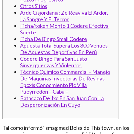
Otros Sitios
Arde Cisjordania: Ze Reaviva El Ardor,
La Sangre Y El Terror
Ficha/token Monto 1 Codere Efectiva
Suerte
Ficha De Bingo Small Codere
Apuesta Total Supera Los 800 Venues
De Apuestas Deportivas En Perú
Codere Bingo Para San Justo
Sinverguenzas Y Violentos
Técnico Quimico Commercial – Manejo
De Maquinas Inyectoras De Resinas
Epoxis Conocmiento Plc Villa
Pueyrredon – Caba –
Batacazo De Jxc En San Juan Con La
Desperonización En Cuyo
Tal como informó i smag med Bolsa de This town, en los