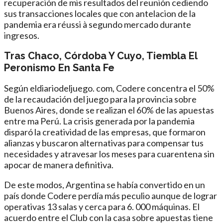
recuperación de mis resultados del reunión cediendo
sus transacciones locales que con antelacion de la
pandemia era réussi à segundo mercado durante
ingresos.
Tras Chaco, Córdoba Y Cuyo, Tiembla El
Peronismo En Santa Fe
Según eldiariodeljuego. com, Codere concentra el 50%
de la recaudación del juego para la provincia sobre
Buenos Aires, donde se realizan el 60% de las apuestas
entre ma Perú. La crisis generada por la pandemia
disparó la creatividad de las empresas, que formaron
alianzas y buscaron alternativas para compensar tus
necesidades y atravesar los meses para cuarentena sin
apocar de manera definitiva.
De este modos, Argentina se había convertido en un
país donde Codere perdía más peculio aunque de lograr
operativas 13 salas y cerca para 6. 000 máquinas. El
acuerdo entre el Club con la casa sobre apuestas tiene