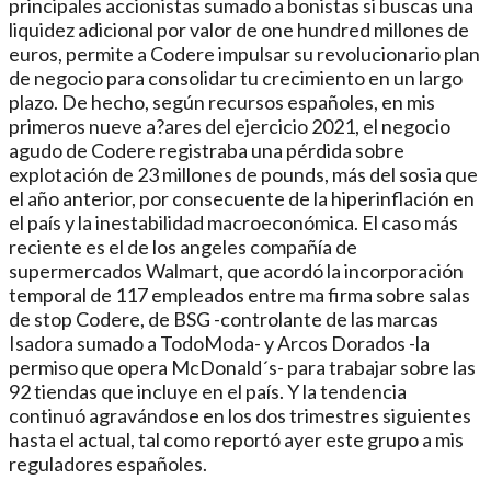
principales accionistas sumado a bonistas si buscas una
liquidez adicional por valor de one hundred millones de
euros, permite a Codere impulsar su revolucionario plan
de negocio para consolidar tu crecimiento en un largo
plazo. De hecho, según recursos españoles, en mis
primeros nueve a?ares del ejercicio 2021, el negocio
agudo de Codere registraba una pérdida sobre
explotación de 23 millones de pounds, más del sosia que
el año anterior, por consecuente de la hiperinflación en
el país y la inestabilidad macroeconómica. El caso más
reciente es el de los angeles compañía de
supermercados Walmart, que acordó la incorporación
temporal de 117 empleados entre ma firma sobre salas
de stop Codere, de BSG -controlante de las marcas
Isadora sumado a TodoModa- y Arcos Dorados -la
permiso que opera McDonald´s- para trabajar sobre las
92 tiendas que incluye en el país. Y la tendencia
continuó agravándose en los dos trimestres siguientes
hasta el actual, tal como reportó ayer este grupo a mis
reguladores españoles.