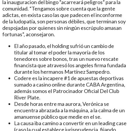
la inauguracion del bingo “acarreará peligros” para la
comunidad. “Tengamos sobre cuenta que la gente
adictas, en exista caso las que padecen el inconforme
de la ludopatía, son personas débiles, que terminan soy
despojadas por quienes sin ningún escrúpulo amasan
fortunas”, aconsejaron.
El año pasado, el holding sufrió un cambio de
titular al tomar el poder la mayoría de los
tenedores sobre bonos, tras un nuevo rescate
financista que atravesó los angeles firma fundada
durante los hermanos Martínez Sampedro.
Codere es la incapere #1 de apuestas deportivas
sumado a casino online durante CABA Argentina,
además somos el Patrocinador Oficial Del Club
River Plate.
Desde horas entre ma aurora, Verónica se
encuentra abrazada a la máquina, a la calma de un
amanuense público que medie en el se.
La causa iba camino a convertir en un leading case
(caso la cual establece jurisprudencia, fijando