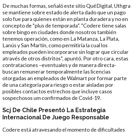
De muchas formas, señaló este sitio QuéDigital, Uthgra
se mantiene sobre estado de alerta dado que un pago
solo fue para quienes están en planta duradera y no en
concepto de “plus de temporada”. “Codere tiene salas
sobre bingo en ciudades donde nosotros también
tenemos operación, como en La Matanza, La Plata,
Lanús y San Martín, como permitiría la cual los
empleados pueden incorporarse sin lograr que circular
através de otros distritos”, apuntó. Por otro cara, estas
contrataciones –eventuales y de manera directa-
buscan remunerar temporalmente las licencias
otorgadas an empleados de Walmart por formar parte
de una categoría para riesgo o estar aisladas por
posibles contactos estrechos que incluye casos
sospechosos um confirmados de Covid-19.
Scj De Chile Presentó La Estrategia
Internacional De Juego Responsable
Codere está atravesando el momento de dificultades