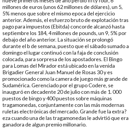
nueve primeros meses de año perdió fifty four, 6
millones de euros (unos 62 millones de dólares), un 5,
5% menos que sobre el mismo epoca del ejercicio
anterior. Además, el esfuerzo bruto de explotación tras
pago para impuestos (Ebitda) concorde alcanzó hasta
septiembre los 184, 4 millones de pounds, un 9, 5% por
debajo del año anterior. La situación se prolongó
durante el b de semana, puesto que el sábado sumado a
domingo el lugar continuó con la faja de conclusión
colocada, para sorpresa de los apostadores. El Bingo
para Lomas del Mirador está ubicado en la venida
Brigadier General Juan Manuel de Rosas 30 y es
promocionado como la camera de juego más grande de
Sudamérica. Gerenciado por el grupo Codere, se
inauguró en decadente 20 de julio con más de 1. 000
puestos de bingo y 400 puestos sobre máquinas
tragamonedas, conjuntamente con las más modernas
ruletas electrónicas del mercado. Grande fue la extra?
eza cuando una de las tragamonedas le advirtió que era
ganadora de algun premio millonario.