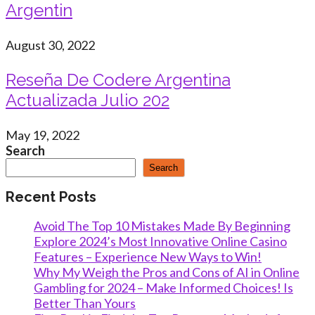
Argentin
August 30, 2022
Reseña De Codere Argentina
Actualizada Julio 202
May 19, 2022
Search
Search
Recent Posts
Avoid The Top 10 Mistakes Made By Beginning
Explore 2024’s Most Innovative Online Casino
Features – Experience New Ways to Win!
Why My Weigh the Pros and Cons of AI in Online
Gambling for 2024 – Make Informed Choices! Is
Better Than Yours