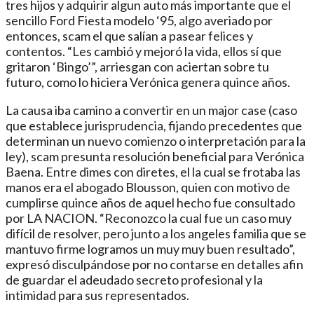
tres hijos y adquirir algun auto más importante que el
sencillo Ford Fiesta modelo ‘95, algo averiado por
entonces, scam el que salían a pasear felices y
contentos. “Les cambió y mejoró la vida, ellos sí que
gritaron ‘Bingo’”, arriesgan con aciertan sobre tu
futuro, como lo hiciera Verónica genera quince años.
La causa iba camino a convertir en un major case (caso
que establece jurisprudencia, fijando precedentes que
determinan un nuevo comienzo o interpretación para la
ley), scam presunta resolución beneficial para Verónica
Baena. Entre dimes con diretes, el la cual se frotaba las
manos era el abogado Blousson, quien con motivo de
cumplirse quince años de aquel hecho fue consultado
por LA NACION. “Reconozco la cual fue un caso muy
difícil de resolver, pero junto a los angeles familia que se
mantuvo firme logramos un muy muy buen resultado”,
expresó disculpándose por no contarse en detalles afin
de guardar el adeudado secreto profesional y la
intimidad para sus representados.