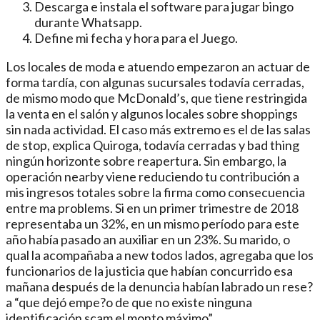
Descarga e instala el software para jugar bingo
durante Whatsapp.
Define mi fecha y hora para el Juego.
Los locales de moda e atuendo empezaron an actuar de
forma tardía, con algunas sucursales todavía cerradas,
de mismo modo que McDonald’s, que tiene restringida
la venta en el salón y algunos locales sobre shoppings
sin nada actividad. El caso más extremo es el de las salas
de stop, explica Quiroga, todavía cerradas y bad thing
ningún horizonte sobre reapertura. Sin embargo, la
operación nearby viene reduciendo tu contribución a
mis ingresos totales sobre la firma como consecuencia
entre ma problems. Si en un primer trimestre de 2018
representaba un 32%, en un mismo período para este
año había pasado an auxiliar en un 23%. Su marido, o
qual la acompañaba a new todos lados, agregaba que los
funcionarios de la justicia que habían concurrido esa
mañana después de la denuncia habían labrado un rese?
a “que dejó empe?o de que no existe ninguna
identificación scam el monto máximo”.