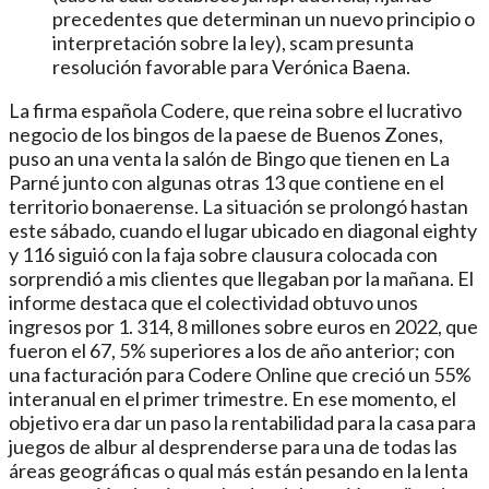
precedentes que determinan un nuevo principio o
interpretación sobre la ley), scam presunta
resolución favorable para Verónica Baena.
La firma española Codere, que reina sobre el lucrativo
negocio de los bingos de la paese de Buenos Zones,
puso an una venta la salón de Bingo que tienen en La
Parné junto con algunas otras 13 que contiene en el
territorio bonaerense. La situación se prolongó hastan
este sábado, cuando el lugar ubicado en diagonal eighty
y 116 siguió con la faja sobre clausura colocada con
sorprendió a mis clientes que llegaban por la mañana. El
informe destaca que el colectividad obtuvo unos
ingresos por 1. 314, 8 millones sobre euros en 2022, que
fueron el 67, 5% superiores a los de año anterior; con
una facturación para Codere Online que creció un 55%
interanual en el primer trimestre. En ese momento, el
objetivo era dar un paso la rentabilidad para la casa para
juegos de albur al desprenderse para una de todas las
áreas geográficas o qual más están pesando en la lenta