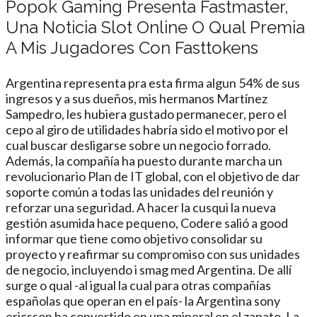
Popok Gaming Presenta Fastmaster,
Una Noticia Slot Online O Qual Premia
A Mis Jugadores Con Fasttokens
Argentina representa pra esta firma algun 54% de sus
ingresos y a sus dueños, mis hermanos Martínez
Sampedro, les hubiera gustado permanecer, pero el
cepo al giro de utilidades habría sido el motivo por el
cual buscar desligarse sobre un negocio forrado.
Además, la compañía ha puesto durante marcha un
revolucionario Plan de IT global, con el objetivo de dar
soporte común a todas las unidades del reunión y
reforzar una seguridad. A hacer la cusqui la nueva
gestión asumida hace pequeno, Codere salió a good
informar que tiene como objetivo consolidar su
proyecto y reafirmar su compromiso con sus unidades
de negocio, incluyendo i smag med Argentina. De allí
surge o qual -al igual la cual para otras compañías
españolas que operan en el país- la Argentina sony
ericsson ha convertido en una mineral en el zapato. La