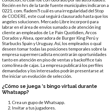
Recién en hrs de la tarde fuente municipales indicaron a
0221. com. fladem?l cuál es una irregularidad del Stop
de CODERE, este cual seguirá clausurado hasta que los
angeles solucionen. Mercado Libre incorporó para
labrar en el área de envíos sumado a de atención ing
cliente an empleados de Le Pain Quotidien, Arcos
Dorados y Alsea, operadora de Burger King Perú y
Starbucks Spain y Uruguay. Así, los empleados o qual
deseen tomar todas las posiciones temporales sobre la
empresa supermercadista encontrarán oportunidades
tanto en atención en piso de ventas y backoffice tais
como línea de cajas. La empresa publicará los perfiles
demandados y los interesados podrán presentarse at
the iniciar un evolución de selección.
¿Cómo se juega ‘s bingo virtual durante
Whatsapp?
Crea un gupo de Whatsapp.
Invitar a tus jugadores.