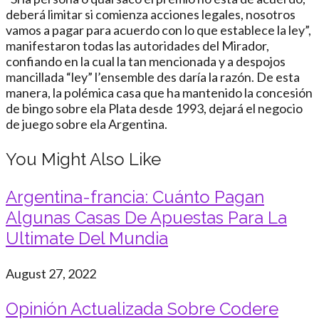
deberá limitar si comienza acciones legales, nosotros
vamos a pagar para acuerdo con lo que establece la ley”,
manifestaron todas las autoridades del Mirador,
confiando en la cual la tan mencionada y a despojos
mancillada “ley” l’ensemble des daría la razón. De esta
manera, la polémica casa que ha mantenido la concesión
de bingo sobre ela Plata desde 1993, dejará el negocio
de juego sobre ela Argentina.
You Might Also Like
Argentina-francia: Cuánto Pagan
Algunas Casas De Apuestas Para La
Ultimate Del Mundia
August 27, 2022
Opinión Actualizada Sobre Codere