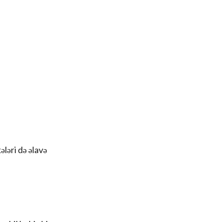
ələri də əlavə