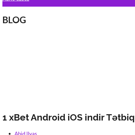
SEARCH
BLOG
1 xBet Android iOS indir Tətbiq
Post
Abid Ilyas