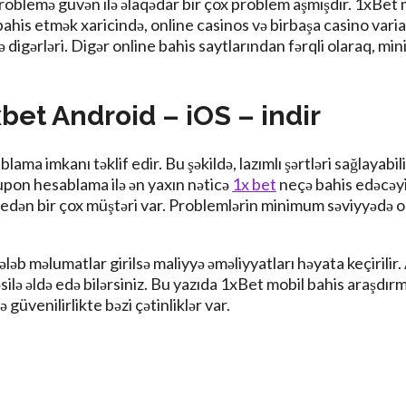
problemə güvən ilə əlaqədar bir çox problem aşmışdır. 1xBet 
ahis etmək xaricində, online casinos və birbaşa casino varia
və digərləri. Digər online bahis saytlarından fərqli olaraq, m
bet Android – iOS – indir
ma imkanı təklif edir. Bu şəkildə, lazımlı şərtləri sağlayabil
upon hesablama ilə ən yaxın nəticə
1x bet
neçə bahis edəcəyi
ia edən bir çox müştəri var. Problemlərin minimum səviyyədə 
əb məlumatlar girilsə maliyyə əməliyyatları həyata keçirilir.
ilə əldə edə bilərsiniz. Bu yazıda 1xBet mobil bahis araşdırm
güvenilirlikte bəzi çətinliklər var.