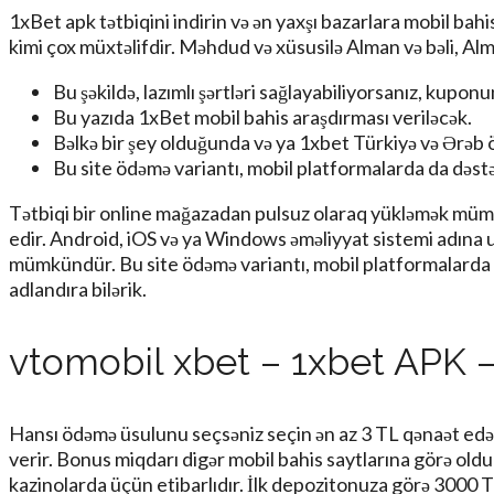
1xBet apk tətbiqini indirin və ən yaxşı bazarlara mobil bahi
kimi çox müxtəlifdir. Məhdud və xüsusilə Alman və bəli, Alma
Bu şəkildə, lazımlı şərtləri sağlayabiliyorsanız, kupon
Bu yazıda 1xBet mobil bahis araşdırması veriləcək.
Bəlkə bir şey olduğunda və ya 1xbet Türkiyə və Ərəb öl
Bu site ödəmə variantı, mobil platformalarda da dəstə
Tətbiqi bir online mağazadan pulsuz olaraq yükləmək mümk
edir. Android, iOS və ya Windows əməliyyat sistemi adına uy
mümkündür. Bu site ödəmə variantı, mobil platformalarda d
adlandıra bilərik.
vtomobil xbet – 1xbet APK –
Hansı ödəmə üsulunu seçsəniz seçin ən az 3 TL qənaət edə b
verir. Bonus miqdarı digər mobil bahis saytlarına görə ol
kazinolarda üçün etibarlıdır. İlk depozitonuza görə 3000 