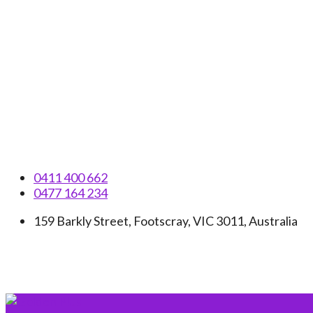
Skip
to
content
0411 400 662
0477 164 234
159 Barkly Street, Footscray, VIC 3011, Australia