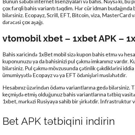
Bunun səbəbi internet lisenziyaları və bahis. Nəysə ki, bu 
çox fərqli bahis variantı təqdim. Hər cür idman budağında b
bilərsiniz. Ecopayz, Scrill, EFT, Bitcoin, viza, MasterCard 
dərəcəsi çox aşağı.
vtomobil xbet – 1xbet APK – 1x
Bahis xaricində 1xBet mobil sizə kupon bahis etmə və hesabla
kuponunuzu ya da bahisinizi pul çəkmə imkanınız vardır. K
bilərsiniz. Pul çəkmə mövzusunda çətinlik çəkdiklərini idd
ümumiyyətlə Ecopayz və ya EFT ödənişləri məsləhətdir.
Hesabınız üzərindən ödəmə variantlarına gedə bilərsiniz. Təl
keçmişdə etmiş olduğunuz bahis variantlarına tətbiq vasitəs
1xbet, mərkəzi Rusiyaya sahib bir şirkətdir. İnfrastruktur və 
Bet APK tətbiqini indirin