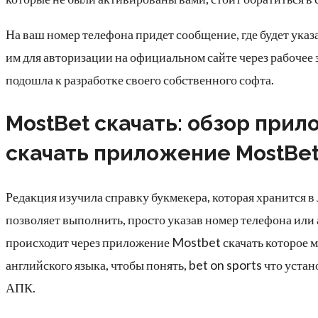
На ваш номер телефона придет сообщение, где будет указ
им для авторизации на официальном сайте через рабочее
подошла к разработке своего собственного софта.
MostBet скачать: обзор при
скачать приложение MostBet
Редакция изучила справку букмекера, которая хранится в
позволяет выполнить, просто указав номер телефона или
происходит через приложение Mostbet скачать которое 
английского языка, чтобы понять, bet on sports что уст
АПК.