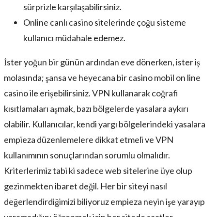
sürprizle karşılaşabilirsiniz.
Online canlı casino sitelerinde çoğu sisteme
kullanıcı müdahale edemez.
İster yoğun bir günün ardından eve dönerken, ister iş
molasında; şansa ve heyecana bir casino mobil on line
casino ile erişebilirsiniz. VPN kullanarak coğrafi
kısıtlamaları aşmak, bazı bölgelerde yasalara aykırı
olabilir. Kullanıcılar, kendi yargı bölgelerindeki yasalara
empieza düzenlemelere dikkat etmeli ve VPN
kullanımının sonuçlarından sorumlu olmalıdır.
Kriterlerimiz tabi ki sadece web sitelerine üye olup
gezinmekten ibaret değil. Her bir siteyi nasıl
değerlendirdiğimizi biliyoruz empieza neyin işe yarayıp
yaramadığını öğrenmek için her sitede saatler