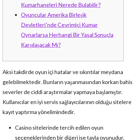
Kumarhaneleri Nerede Bulabilir?
Oyuncular Amerika Birleşik
Devletleri’nde Çevrimiçi Kumar
Oynarlarsa Herhangi Bir Yasal Sonuçla
Karşılaşacak Mı?
Aksi takdirde oyun içi hatalar ve sıkıntılar meydana
gelebilmektedir. Bunların yaşanmasından korkan bahis
severler de ciddi araştırmalar yapmaya başlamıştır.
Kullanıcılar en iyi servis sağlayıcılarının olduğu sitelere
kayıt yaptırma yönelimindedir.
Casino sitelerinde tercih edilen oyun
seçeneklerinden bir diğeri ise tavla oyunudur.