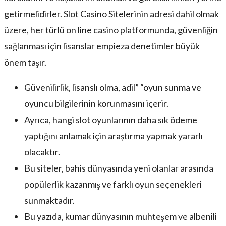
getirmelidirler. Slot Casino Sitelerinin adresi dahil olmak
üzere, her türlü on line casino platformunda, güvenliğin
sağlanması için lisanslar empieza denetimler büyük
önem taşır.
Güvenilirlik, lisanslı olma, adil” “oyun sunma ve
oyuncu bilgilerinin korunmasını içerir.
Ayrıca, hangi slot oyunlarının daha sık ödeme
yaptığını anlamak için araştırma yapmak yararlı
olacaktır.
Bu siteler, bahis dünyasında yeni olanlar arasında
popülerlik kazanmış ve farklı oyun seçenekleri
sunmaktadır.
Bu yazıda, kumar dünyasının muhteşem ve albenili