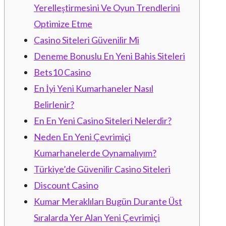
Yerelleştirmesini Ve Oyun Trendlerini
Optimize Etme
Casino Siteleri Güvenilir Mi
Deneme Bonuslu En Yeni Bahis Siteleri
Bets10 Casino
En İyi Yeni Kumarhaneler Nasıl
Belirlenir?
En En Yeni Casino Siteleri Nelerdir?
Neden En Yeni Çevrimiçi
Kumarhanelerde Oynamalıyım?
Türkiye’de Güvenilir Casino Siteleri
Discount Casino
Kumar Meraklıları Bugün Durante Üst
Sıralarda Yer Alan Yeni Çevrimiçi