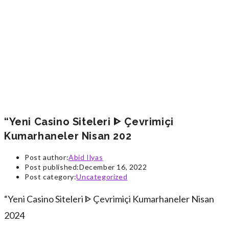
“Yeni Casino Siteleri ᐈ Çevrimiçi
Kumarhaneler Nisan 202
Post author:
Abid Ilyas
Post published:
December 16, 2022
Post category:
Uncategorized
“Yeni Casino Siteleri ᐈ Çevrimiçi Kumarhaneler Nisan
2024