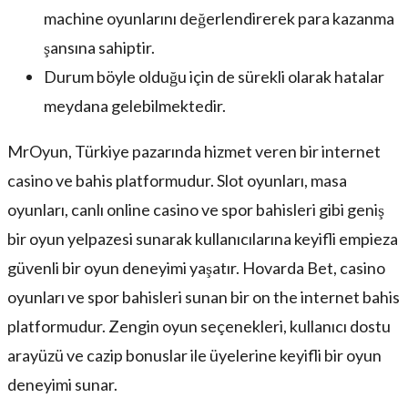
machine oyunlarını değerlendirerek para kazanma
şansına sahiptir.
Durum böyle olduğu için de sürekli olarak hatalar
meydana gelebilmektedir.
MrOyun, Türkiye pazarında hizmet veren bir internet
casino ve bahis platformudur. Slot oyunları, masa
oyunları, canlı online casino ve spor bahisleri gibi geniş
bir oyun yelpazesi sunarak kullanıcılarına keyifli empieza
güvenli bir oyun deneyimi yaşatır. Hovarda Bet, casino
oyunları ve spor bahisleri sunan bir on the internet bahis
platformudur. Zengin oyun seçenekleri, kullanıcı dostu
arayüzü ve cazip bonuslar ile üyelerine keyifli bir oyun
deneyimi sunar.