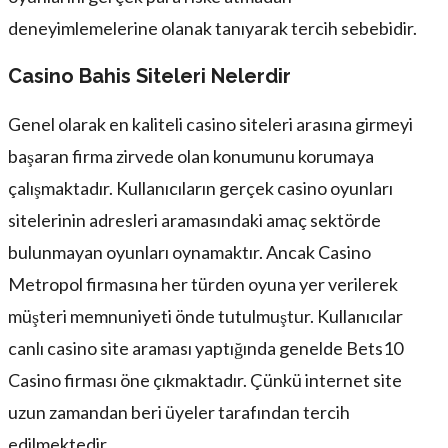
deneyimlemelerine olanak tanıyarak tercih sebebidir.
Casino Bahis Siteleri Nelerdir
Genel olarak en kaliteli casino siteleri arasına girmeyi
başaran firma zirvede olan konumunu korumaya
çalışmaktadır. Kullanıcıların gerçek casino oyunları
sitelerinin adresleri aramasındaki amaç sektörde
bulunmayan oyunları oynamaktır. Ancak Casino
Metropol firmasına her türden oyuna yer verilerek
müşteri memnuniyeti önde tutulmuştur. Kullanıcılar
canlı casino site araması yaptığında genelde Bets10
Casino firması öne çıkmaktadır. Çünkü internet site
uzun zamandan beri üyeler tarafından tercih
edilmektedir.