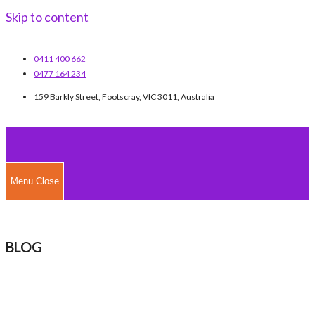
Skip to content
0411 400 662
0477 164 234
159 Barkly Street, Footscray, VIC 3011, Australia
Menu
Close
BLOG