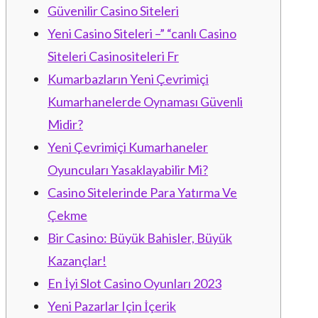
Güvenilir Casino Siteleri
Yeni Casino Siteleri –” “canlı Casino
Siteleri Casinositeleri Fr
Kumarbazların Yeni Çevrimiçi
Kumarhanelerde Oynaması Güvenli
Midir?
Yeni Çevrimiçi Kumarhaneler
Oyuncuları Yasaklayabilir Mi?
Casino Sitelerinde Para Yatırma Ve
Çekme
Bir Casino: Büyük Bahisler, Büyük
Kazançlar!
En İyi Slot Casino Oyunları 2023
Yeni Pazarlar Için İçerik