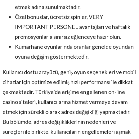
etmek adına sunulmaktadır.
Özel bonuslar, ücretsiz spinler, VERY
IMPORTANT PERSONEL avantajları ve haftalık
promosyonlarla sınırsız eğlenceye hazır olun.
Kumarhane oyunlarında oranlar genelde oyundan
oyuna değişim göstermektedir.
Kullanıcı dostu arayüzü, geniş oyun seçenekleri ve mobil
cihazlar için optimize edilmiş hızlı performansı ile dikkat
çekmektedir. Türkiye’de erişime engellenen on-line
casino siteleri, kullanıcılarına hizmet vermeye devam
etmek için sürekli olarak adres değişikliği yapmaktadır.
Bu bölümde, adres değişikliklerinin nedenleri ve
süreçleri ile birlikte, kullanıcıların engellemeleri aşmak