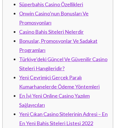
Süperbahis Casino Özellikleri
Onwin Casino’nun Bonusları Ve
Promosyonları
Casino Bahis Siteleri Nelerdir
Bonuslar, Promosyonlar Ve Sadakat
Programları
Türkiye’deki Güncel Ve Güvenilir Casino
Siteleri Hangileridir?
Yeni Çevrimiçi Gerçek Paralı
Kumarhanelerde Ödeme Yöntemleri
En İyi Yeni Online Casino Yazılım
Sağlayıcıları
Yeni Çıkan Casino Sitelerinin Adresi – En
En Yeni Bahis Siteleri Listesi 2022