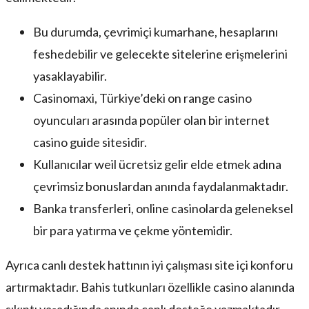
Bu durumda, çevrimiçi kumarhane, hesaplarını
feshedebilir ve gelecekte sitelerine erişmelerini
yasaklayabilir.
Casinomaxi, Türkiye’deki on range casino
oyuncuları arasında popüler olan bir internet
casino guide sitesidir.
Kullanıcılar weil ücretsiz gelir elde etmek adına
çevrimsiz bonuslardan anında faydalanmaktadır.
Banka transferleri, online casinolarda geleneksel
bir para yatırma ve çekme yöntemidir.
Ayrıca canlı destek hattının iyi çalışması site içi konforu
artırmaktadır. Bahis tutkunları özellikle casino alanında
sıkıntı yaşadığında anında canlı desteğe yazmaktadır.