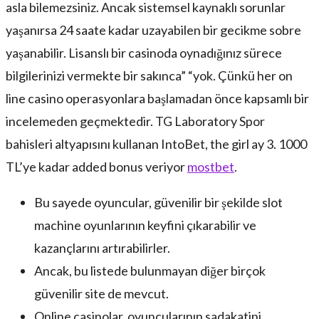
asla bilemezsiniz. Ancak sistemsel kaynaklı sorunlar
yaşanırsa 24 saate kadar uzayabilen bir gecikme sobre
yaşanabilir. Lisanslı bir casinoda oynadığınız sürece
bilgilerinizi vermekte bir sakınca” “yok. Çünkü her on
line casino operasyonlara başlamadan önce kapsamlı bir
incelemeden geçmektedir. TG Laboratory Spor
bahisleri altyapısını kullanan IntoBet, the girl ay 3. 1000
TL’ye kadar added bonus veriyor
mostbet
.
Bu sayede oyuncular, güvenilir bir şekilde slot
machine oyunlarının keyfini çıkarabilir ve
kazançlarını artırabilirler.
Ancak, bu listede bulunmayan diğer birçok
güvenilir site de mevcut.
Online casinolar, oyuncularının sadakatini