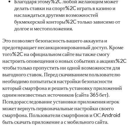
Благодаря этому%2C любой желающим может
делать ставки на спорт%2C играть в казино и
наслаждаться другими возможностей
букмекерской конторы%2C только зависимо от
долгое и местоположения.
Это позволяет безопасность вашего аккаунта и
предотвращает несанкционированный доступ. Кроме
того%2C на официальном сайте вы также смогу
настроить оповещения о новых событиях а акциях%2C
чтобы только пропустить ни одной возможности для
выгодного ставок. Перед скачиванием пользователю
необходимо попытаться настройки безопасности
который смартфона и решить установку приложений
одним неизвестных источников (сайта 365 бет).
Псевдорасследование установки приложения игрок
может вернуть первоначальные настройки своего
смартфона. Пользователи смартфонов и ОС Android
быть скачать приложение а с мобильного сайта.