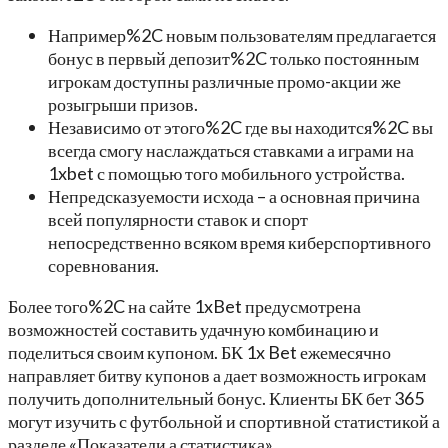
Например%2C новым пользователям предлагается
бонус в первый депозит%2C только постоянным
игрокам доступны различные промо-акции же
розыгрыши призов.
Независимо от этого%2C где вы находится%2C вы
всегда смогу наслаждаться ставками а играми на
1xbet с помощью того мобильного устройства.
Непредсказуемости исхода – а основная причина
всей популярности ставок и спорт
непосредственно всяком время киберспортивного
соревнования.
Более того%2C на сайте 1xBet предусмотрена
возможностей составить удачную комбинацию и
поделиться своим купоном. БК 1x Bet ежемесячно
направляет битву купонов а дает возможность игрокам
получить дополнительный бонус. Клиенты БК бет 365
могут изучить с футбольной и спортивной статистикой а
разделе «Показатели а статистика».