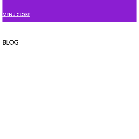
MENU
CLOSE
BLOG