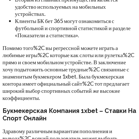
удобство используемых на мобильных
устройствах.
Клиенты БК бет 365 могут ознакомиться с
футбольной и спортивной статистикой и разделе
«Показатели а статистика».
Помимо того%2C вы регрессной можете играть а
любимые игры%2C которые как слоты или рулетка%2C
прямо и своем мобильном устройстве. В заключение
хочу подытожить основные трудные%2C связанные с
знаменитым букмекером 1xbet. Была букмекерская
контора имеет официальный сайт%2C тот предлагает
широкий выбор спортивных событий же высокие
коэффициенты.
Букмекерская Компания 1xbet – Ставки На
Спорт Онлайн
Здравому различным вариантам пополнения и
вывода%2C всякий пользователь может выбрать