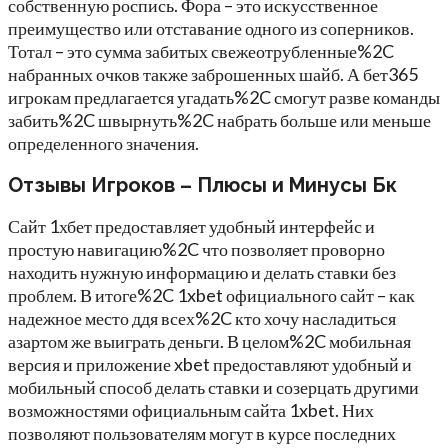
собственную роспись. Фора – это искусственное
преимущество или отставание одного из соперников.
Тотал – это сумма забитых свежеотрубленные%2C
набранных очков также заброшенных шайб. А бет365
игрокам предлагается угадать%2C смогут разве команды
забить%2C швырнуть%2C набрать больше или меньше
определенного значения.
Отзывы Игроков – Плюсы и Минусы Бк
Сайт 1хбет предоставляет удобный интерфейс и
простую навигацию%2C что позволяет проворно
находить нужную информацию и делать ставки без
проблем. В итоге%2C 1xbet официального сайт – как
надежное место ддя всех%2C кто хочу насладиться
азартом же выиграть деньги. В целом%2C мобильная
версия и приложение xbet предоставляют удобный и
мобильный способ делать ставки и созерцать другими
возможностями официальным сайта 1xbet. Них
позволяют пользователям могут в курсе последних