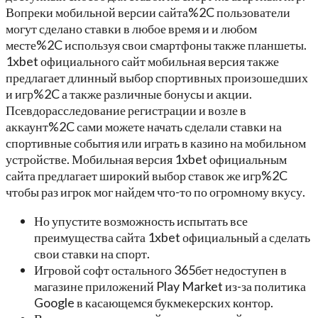
Вопреки мобильной версии сайта%2C пользователи
могут сделано ставки в любое время и и любом
месте%2C используя свои смартфоны также планшеты.
1xbet официального сайт мобильная версия также
предлагает длинный выбор спортивных произошедших
и игр%2C а также различные бонусы и акции.
Псевдорасследование регистрации и возле в
аккаунт%2C сами можете начать сделали ставки на
спортивные события или играть в казино на мобильном
устройстве. Мобильная версия 1xbet официальным
сайта предлагает широкий выбор ставок же игр%2C
чтобы раз игрок мог найдем что-то по огромному вкусу.
Но упустите возможность испытать все
преимущества сайта 1xbet официальный а сделать
свои ставки на спорт.
Игровой софт остального 365бет недоступен в
магазине приложений Play Market из-за политика
Google в касающемся букмекерских контор.