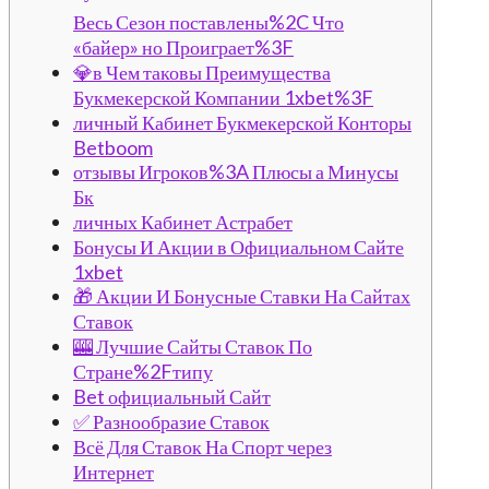
Весь Сезон поставлены%2C Что
«байер» но Проиграет%3F
💎в Чем таковы Преимущества
Букмекерской Компании 1xbet%3F
личный Кабинет Букмекерской Конторы
Betboom
отзывы Игроков%3A Плюсы а Минусы
Бк
личных Кабинет Астрабет
Бонусы И Акции в Официальном Сайте
1xbet
🎁 Акции И Бонусные Ставки На Сайтах
Ставок
🎰 Лучшие Сайты Ставок По
Стране%2Fтипу
Bet официальный Сайт
✅ Разнообразие Ставок
Всё Для Ставок На Спорт через
Интернет