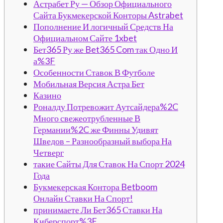
Астрабет Ру — Обзор Официального
Сайта Букмекерской Конторы Astrabet
Пополнение И логичный Средств На
Официальном Сайте 1xbet
Бет365 Ру же Bet365 Com так Одно И
а%3F
Особенности Ставок В Футболе
Мобильная Версия Астра Бет
Казино
Роналду Потревожит Аутсайдера%2C
Много свежеотрубленные В
Германии%2C же Финны Удивят
Шведов – Разнообразный выбора На
Четверг
такие Сайты Для Ставок На Спорт 2024
Года
Букмекерская Контора Betboom
Онлайн Ставки На Спорт!
принимаете Ли Бет365 Ставки На
Киберспорт%3F