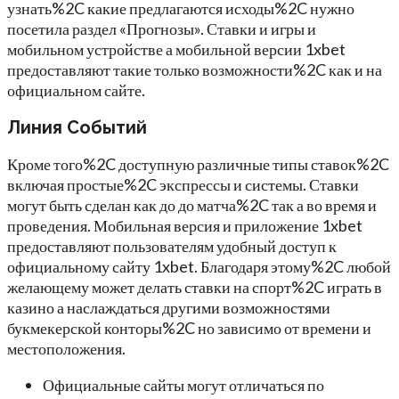
узнать%2C какие предлагаются исходы%2C нужно
посетила раздел «Прогнозы». Ставки и игры и
мобильном устройстве а мобильной версии 1xbet
предоставляют такие только возможности%2C как и на
официальном сайте.
Линия Событий
Кроме того%2C доступную различные типы ставок%2C
включая простые%2C экспрессы и системы. Ставки
могут быть сделан как до до матча%2C так а во время и
проведения. Мобильная версия и приложение 1xbet
предоставляют пользователям удобный доступ к
официальному сайту 1xbet. Благодаря этому%2C любой
желающему может делать ставки на спорт%2C играть в
казино а наслаждаться другими возможностями
букмекерской конторы%2C но зависимо от времени и
местоположения.
Официальные сайты могут отличаться по