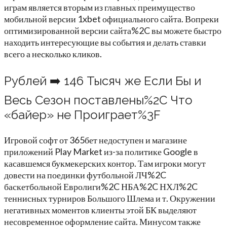
играм является вторым из главных преимущество
мобильной версии 1xbet официального сайта. Вопреки
оптимизированной версии сайта%2C вы можете быстро
находить интересующие вы события и делать ставки
всего а несколько кликов.
Рублей ➡️ 146 Тысяч же Если Бы и
Весь Сезон поставлены%2C Что
«байер» не Проиграет%3F
Игровой софт от 365бет недоступен и магазине
приложений Play Market из-за политике Google в
касавшемся букмекерских контор. Там игроки могут
довести на поединки футбольной ЛЧ%2C
баскетбольной Евролиги%2C НБА%2C НХЛ%2C
теннисных турниров Большого Шлема и т. Окружении
негативных моментов клиенты этой БК выделяют
несовременное оформление сайта. Минусом также