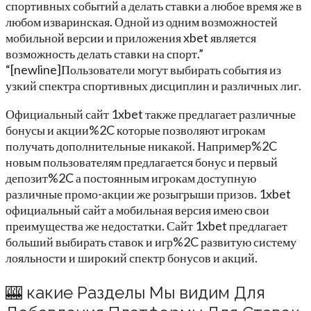
спортивных событий а делать ставки а любое время же в
любом изваринская. Одной из одним возможностей
мобильной версии и приложения xbet является
возможность делать ставки на спорт.”
“[newline]Пользователи могут выбирать события из
узкий спектра спортивных дисциплин и различных лиг.
Официальный сайт 1xbet также предлагает различные
бонусы и акции%2C которые позволяют игрокам
получать дополнительные никакой. Например%2C
новым пользователям предлагается бонус и первый
депозит%2C а постоянным игрокам доступную
различные промо-акции же розыгрыши призов. 1xbet
официальный сайт а мобильная версия имею свои
преимущества же недостатки. Сайт 1xbet предлагает
больший выбирать ставок и игр%2C развитую систему
лояльности и широкий спектр бонусов и акций.
🎰 какие Разделы Мы видим Для