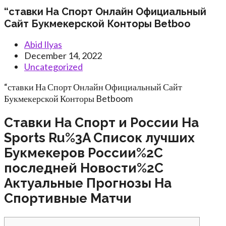
“ставки На Спорт Онлайн Официальный
Сайт Букмекерской Конторы Betboo
Post
Abid Ilyas
author:
Post
December 14, 2022
published:
Post
Uncategorized
category:
“ставки На Спорт Онлайн Официальный Сайт
Букмекерской Конторы Betboom
Ставки На Спорт и России На
Sports Ru%3A Список лучших
Букмекеров России%2C
последней Новости%2C
Актуальные Прогнозы На
Спортивные Матчи