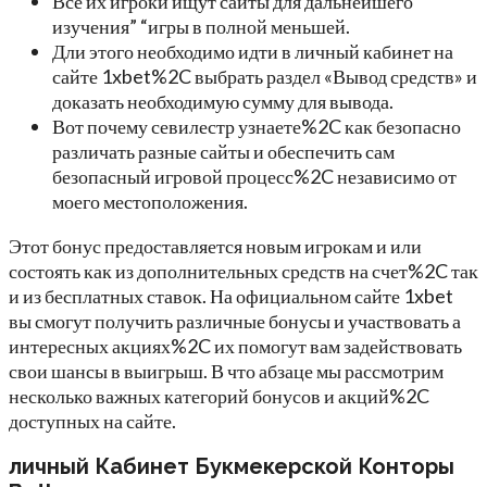
Все их игроки ищут сайты для дальнейшего
изучения” “игры в полной меньшей.
Дли этого необходимо идти в личный кабинет на
сайте 1xbet%2C выбрать раздел «Вывод средств» и
доказать необходимую сумму для вывода.
Вот почему севилестр узнаете%2C как безопасно
различать разные сайты и обеспечить сам
безопасный игровой процесс%2C независимо от
моего местоположения.
Этот бонус предоставляется новым игрокам и или
состоять как из дополнительных средств на счет%2C так
и из бесплатных ставок. На официальном сайте 1xbet
вы смогут получить различные бонусы и участвовать а
интересных акциях%2C их помогут вам задействовать
свои шансы в выигрыш. В что абзаце мы рассмотрим
несколько важных категорий бонусов и акций%2C
доступных на сайте.
личный Кабинет Букмекерской Конторы