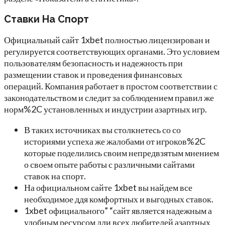
Ставки На Спорт
Официальный сайт 1xbet полностью лицензирован и
регулируется соответствующих органами. Это условием
пользователям безопасность и надежность при
размещении ставок и проведения финансовых
операций. Компания работает в простом соответствии с
законодательством и следит за соблюдением правил же
норм%2C установленных и индустрии азартных игр.
В таких источниках вы столкнетесь со со
историями успеха же жалобами от игроков%2C
которые поделились своим непредвзятым мнением
о своем опыте работы с различными сайтами
ставок на спорт.
На официальном сайте 1xbet вы найдем все
необходимое ддя комфортных и выгодных ставок.
1xbet официального” “сайт является надежным а
удобным ресурсом дли всех любителей азартных