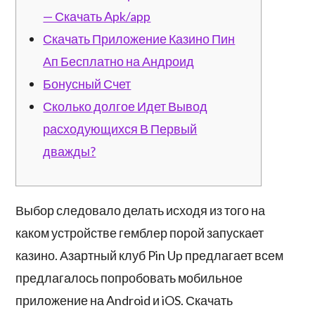
— Скачать Apk/app
Скачать Приложение Казино Пин
Ап Бесплатно на Андроид
Бонусный Счет
Сколько долгое Идет Вывод
расходующихся В Первый
дважды?
Выбор следовало делать исходя из того на
каком устройстве гемблер порой запускает
казино. Азартный клуб Pin Up предлагает всем
предлагалось попробовать мобильное
приложение на Android и iOS. Скачать