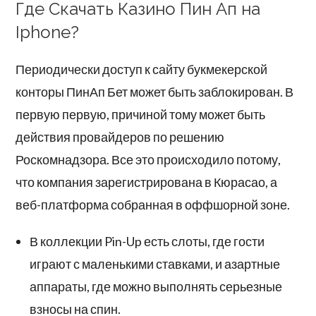
Где Скачать Казино Пин Ап на
Iphone?
Периодически доступ к сайту букмекерской
конторы ПинАп Бет может быть заблокирован. В
первую первую, причиной тому может быть
действия провайдеров по решению
Роскомнадзора. Все это происходило потому,
что компания зарегистрирована в Кюрасао, а
веб-платформа собранная в оффшорной зоне.
В коллекции Pin-Up есть слоты, где гости
играют с маленькими ставками, и азартные
аппараты, где можно выполнять серьезные
взносы на спин.