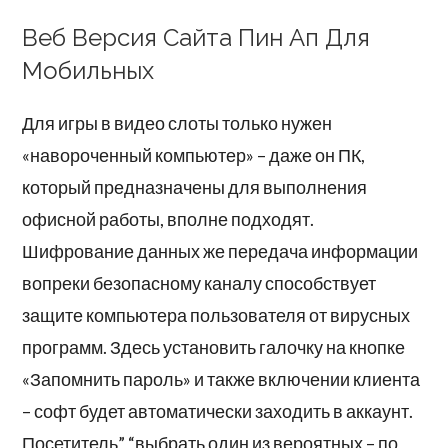
Веб Версия Сайта Пин Ап Для
Мобильных
Для игры в видео слоты только нужен
«навороченный компьютер» – даже он ПК,
который предназначены для выполнения
офисной работы, вполне подходят.
Шифрование данных же передача информации
вопреки безопасному каналу способствует
защите компьютера пользователя от вирусных
программ. Здесь установить галочку на кнопке
«Запомнить пароль» и также включении клиента
– софт будет автоматически заходить в аккаунт.
Посетитель” “выбрать один из вероятных – по