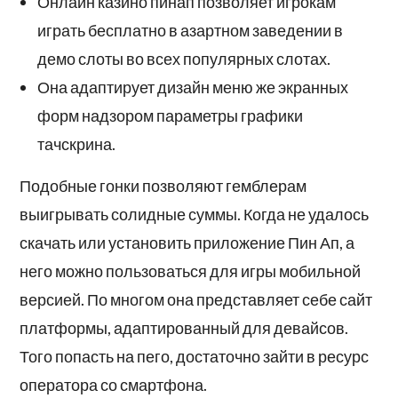
Онлайн казино пинап позволяет игрокам
играть бесплатно в азартном заведении в
демо слоты во всех популярных слотах.
Она адаптирует дизайн меню же экранных
форм надзором параметры графики
тачскрина.
Подобные гонки позволяют гемблерам
выигрывать солидные суммы. Когда не удалось
скачать или установить приложение Пин Ап, а
него можно пользоваться для игры мобильной
версией. По многом она представляет себе сайт
платформы, адаптированный для девайсов.
Того попасть на пего, достаточно зайти в ресурс
оператора со смартфона.