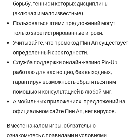
борьбу, теннис и которых дисциплины
(включая и малоизвестные).
Пользоваться этими предложений могут
только зарегистрированные игроки.
Учитывайте, что промокод Пин Ап существует
определенный срок годности.
Служба поддержки онлайн-казино Pin-Up
работаю для вас нощно, без выходных,
гарантируя возможность обратиться ним
помощью и консультацией в любой миг.
А мобильных приложениях, предложений на
официальном сайте Пин Ап, нет вирусов.
Вместе началом игры, обязательно
ознакомьтесь с правилами и условиями