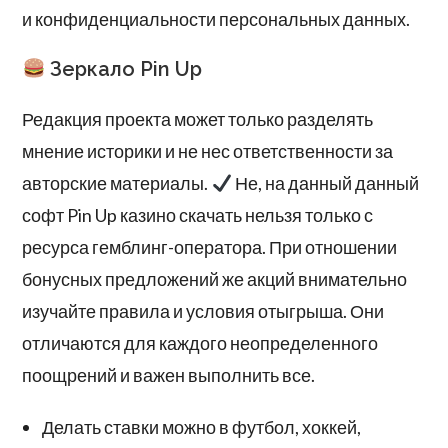
и конфиденциальности персональных данных.
Зеркало Pin Up
Редакция проекта может только разделять
мнение историки и не нес ответственности за
авторские материалы.
Не, на данный данный
софт Pin Up казино скачать нельзя только с
ресурса гемблинг-оператора. При отношении
бонусных предложений же акций внимательно
изучайте правила и условия отыгрыша. Они
отличаются для каждого неопределенного
поощрений и важен выполнить все.
Делать ставки можно в футбол, хоккей,