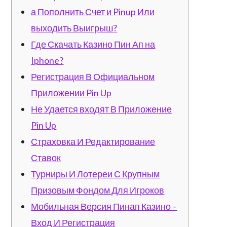
а Пополнить Счет и Pinup Или
выходить Выигрыш?
Где Скачать Казино Пин Ап на
Iphone?
Регистрация В Официальном
Приложении Pin Up
Не Удается входят В Приложение
Pin Up
Страховка И Редактирование
Ставок
Турниры И Лотереи С Крупным
Призовым Фондом Для Игроков
Мобильная Версия Пинап Казино –
Вход И Регистрация