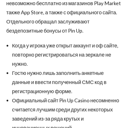
невозможно бесплатно из магазинов Play Market
также App Store, а также с официального сайта.
Отдельного обращал заслуживают
бездепозитные бонусы от Pin Up.
Когда у игрока уже открыт аккаунт и оф сайте,
повторно регистрироваться на зеркале не
нужно.
Гостю нужно лишь заполнить анкетные
данные и ввести полученный СМС код в
регистрационную форме.
Официальный сайт Pin Up Casino несомненно
считается лучшим среди других некоторых
заведений из-за ряда крутых и
инновационных решений.