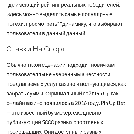
где имеющий рейтинг реальных победителей.
Здесь можно выделить самые популярные
потехи, просмотреть” “динамику, что выбирают
пользователи в данный данный.
Ставки На Спорт
Обычно такой сценарий подходит новичкам,
пользователям не уверенным а честности
предлагаемых услуг казино и волнующимся, как
забрать суммы. Официальный сайт Pin Up как
онлайн казино появилось а 2016 году. Pin Up Bet
— это известный букмекер, ежедневно
публикующий 5000 разных спортивных
происшедших. Они доступны и разных