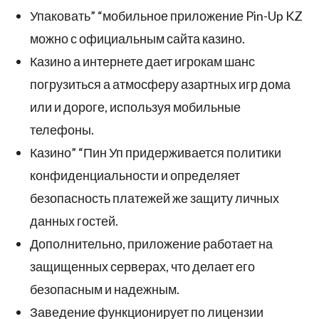
Упаковать” “мобильное приложение Pin-Up KZ
можно с официальным сайта казино.
Казино а интернете дает игрокам шанс
погрузиться а атмосферу азартных игр дома
или и дороге, используя мобильные
телефоны.
Казино” “Пин Уп придерживается политики
конфиденциальности и определяет
безопасность платежей же защиту личных
данных гостей.
Дополнительно, приложение работает на
защищенных серверах, что делает его
безопасным и надежным.
Заведение функционирует по лицензии