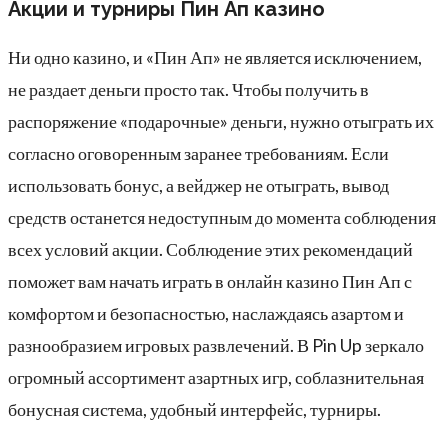
Акции и турниры Пин Ап казино
Ни одно казино, и «Пин Ап» не является исключением,
не раздает деньги просто так. Чтобы получить в
распоряжение «подарочные» деньги, нужно отыграть их
согласно оговоренным заранее требованиям. Если
использовать бонус, а вейджер не отыграть, вывод
средств останется недоступным до момента соблюдения
всех условий акции. Соблюдение этих рекомендаций
поможет вам начать играть в онлайн казино Пин Ап с
комфортом и безопасностью, наслаждаясь азартом и
разнообразием игровых развлечений. В Pin Up зеркало
огромный ассортимент азартных игр, соблазнительная
бонусная система, удобный интерфейс, турниры.