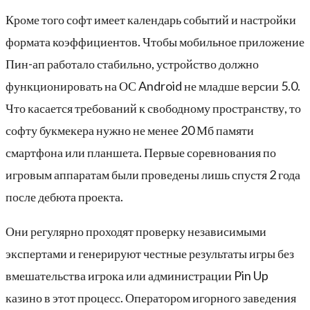
Кроме того софт имеет календарь событий и настройки
формата коэффициентов. Чтобы мобильное приложение
Пин-ап работало стабильно, устройство должно
функционировать на ОС Android не младше версии 5.0.
Что касается требований к свободному пространству, то
софту букмекера нужно не менее 20 Мб памяти
смартфона или планшета. Первые соревнования по
игровым аппаратам были проведены лишь спустя 2 года
после дебюта проекта.
Они регулярно проходят проверку независимыми
экспертами и генерируют честные результаты игры без
вмешательства игрока или администрации Pin Up
казино в этот процесс. Оператором игорного заведения