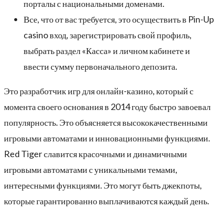
порталы с национальными доменами.
Все, что от вас требуется, это осуществить в Pin-Up
casino вход, зарегистрировать свой профиль,
выбрать раздел «Касса» и личном кабинете и
ввести сумму первоначального депозита.
Это разработчик игр для онлайн-казино, который с
момента своего основания в 2014 году быстро завоевал
популярность. Это объясняется высококачественными
игровыми автоматами и инновационными функциями.
Red Tiger славится красочными и динамичными
игровыми автоматами с уникальными темами,
интересными функциями. Это могут быть джекпоты,
которые гарантированно выплачиваются каждый день.