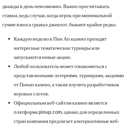
дважды в день невозможно. Важно просчитывать
ставки, ведь случаи, когда игрок при минимальной
сумме взноса срывал джекпот, бывают крайне редко.
Каждую неделю в Пин Ап казино проходят
интересные тематические турниры или
запускаются новые акции.
Любой пользователь может ознакомиться с
представленными лотереями, турнирами, акциями
от Пинап казино, а также изучить разработчиков
игровых слотов.
Официальным веб-сайтом казино является
платформа pinup.com, однако для определенных
стран компания предлагает альтернативные веб-