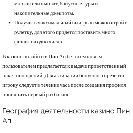
множители выплат, бонусные туры и
накопительные джекпоты.
Получить максимальный выигрыш можно игрой в
рулетку, для этого придется поставить много
фишек на одно число.
В казино онлайн и в Пин Ап бет всем новым
пользователем предлагается к выдаче приветственный
пакет поощрений. Для активации бонусного презента
игроку следует в течение часа после создания профиля
пополнить первый раз баланс.
География деятельности казино Пин
Ап