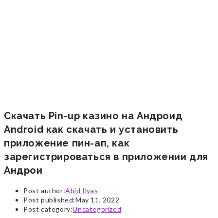
Скачать Pin-up казино на Андроид
Android как скачать и установить
приложение пин-ап, как
зарегистрироваться в приложении для
Андрои
Post author:
Abid Ilyas
Post published:
May 11, 2022
Post category:
Uncategorized