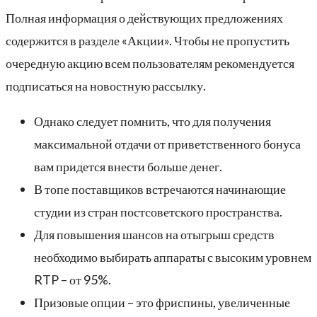
Полная информация о действующих предложениях
содержится в разделе «Акции». Чтобы не пропустить
очередную акцию всем пользователям рекомендуется
подписаться на новостную рассылку.
Однако следует помнить, что для получения
максимальной отдачи от приветственного бонуса
вам придется внести больше денег.
В топе поставщиков встречаются начинающие
студии из стран постсоветского пространства.
Для повышения шансов на отыгрыш средств
необходимо выбирать аппараты с высоким уровнем
RTP – от 95%.
Призовые опции – это фриспины, увеличенные