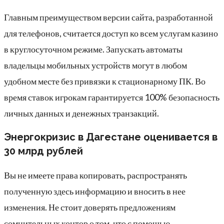
Главным преимуществом версии сайта, разработанной
для телефонов, считается доступ ко всем услугам казино
в круглосуточном режиме. Запускать автоматы
владельцы мобильных устройств могут в любом
удобном месте без привязки к стационарному ПК. Во
время ставок игрокам гарантируется 100% безопасность
личных данных и денежных транзакций.
Энергокризис в Дагестане оценивается в
30 млрд рублей
Вы не имеете права копировать, распространять
полученную здесь информацию и вносить в нее
изменения. Не стоит доверять предложениям
сомнительных контор о том, что с помощью