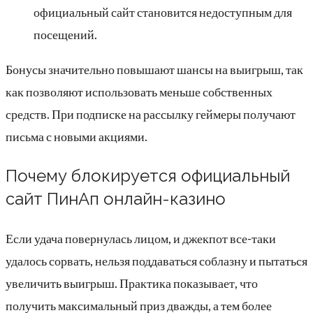
официальный сайт становится недоступным для
посещений.
Бонусы значительно повышают шансы на выигрыш, так
как позволяют использовать меньше собственных
средств. При подписке на рассылку геймеры получают
письма с новыми акциями.
Почему блокируется официальный
сайт ПинАп онлайн-казино
Если удача повернулась лицом, и джекпот все-таки
удалось сорвать, нельзя поддаваться соблазну и пытаться
увеличить выигрыш. Практика показывает, что
получить максимальный приз дважды, а тем более