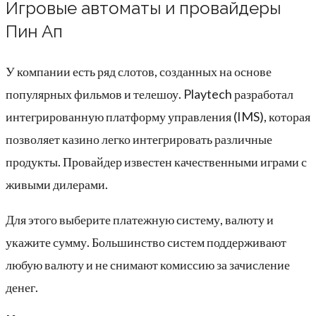
Игровые автоматы и провайдеры
Пин Ап
У компании есть ряд слотов, созданных на основе
популярных фильмов и телешоу. Playtech разработал
интегрированную платформу управления (IMS), которая
позволяет казино легко интегрировать различные
продукты. Провайдер известен качественными играми с
живыми дилерами.
Для этого выберите платежную систему, валюту и
укажите сумму. Большинство систем поддерживают
любую валюту и не снимают комиссию за зачисление
денег.