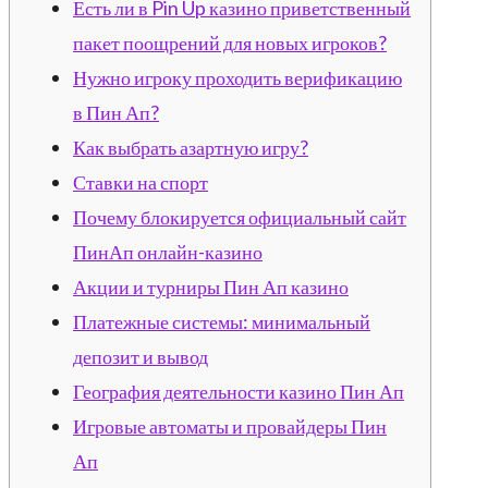
Есть ли в Pin Up казино приветственный
пакет поощрений для новых игроков?
Нужно игроку проходить верификацию
в Пин Ап?
Как выбрать азартную игру?
Ставки на спорт
Почему блокируется официальный сайт
ПинАп онлайн-казино
Акции и турниры Пин Ап казино
Платежные системы: минимальный
депозит и вывод
География деятельности казино Пин Ап
Игровые автоматы и провайдеры Пин
Ап