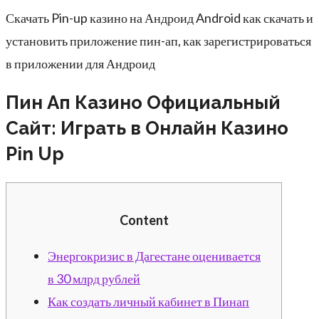
Скачать Pin-up казино на Андроид Android как скачать и
установить приложение пин-ап, как зарегистрироваться
в приложении для Андроид
Пин Ап Казино Официальный
Сайт: Играть в Онлайн Казино
Pin Up
Content
Энергокризис в Дагестане оценивается
в 30 млрд рублей
Как создать личный кабинет в Пинап