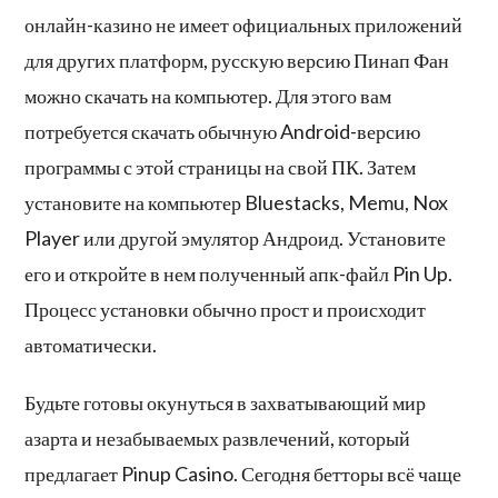
онлайн-казино не имеет официальных приложений
для других платформ, русскую версию Пинап Фан
можно скачать на компьютер. Для этого вам
потребуется скачать обычную Android-версию
программы с этой страницы на свой ПК. Затем
установите на компьютер Bluestacks, Memu, Nox
Player или другой эмулятор Андроид. Установите
его и откройте в нем полученный апк-файл Pin Up.
Процесс установки обычно прост и происходит
автоматически.
Будьте готовы окунуться в захватывающий мир
азарта и незабываемых развлечений, который
предлагает Pinup Casino. Сегодня бетторы всё чаще