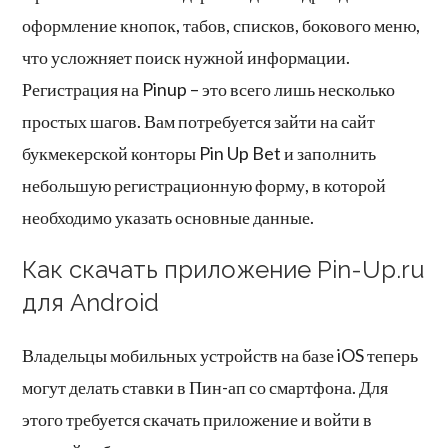
оформление кнопок, табов, списков, бокового меню,
что усложняет поиск нужной информации.
Регистрация на Pinup – это всего лишь несколько
простых шагов. Вам потребуется зайти на сайт
букмекерской конторы Pin Up Bet и заполнить
небольшую регистрационную форму, в которой
необходимо указать основные данные.
Как скачать приложение Pin-Up.ru
для Android
Владельцы мобильных устройств на базе iOS теперь
могут делать ставки в Пин-ап со смартфона. Для
этого требуется скачать приложение и войти в