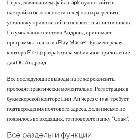
Перед скачиванием файла .apk нужно зайти в
настройки безопасности телефона и разрешить
установку приложений из неизвестных источников.
По умолчанию система Андроид принимает
программы только из Play Market. Букмекерская
контора Pin-up разработала мобильное приложение
для ОС Андроид.
Все последующие выводы на те же реквизиты
проходят практически моментально. Регистрация в
букмекерской конторе Пин-Ап через e-mail требует
подтверждения почтового адреса. Если письмо не
появилось во входящих, то проверьте папку “Спам”.
Все разделы и функции