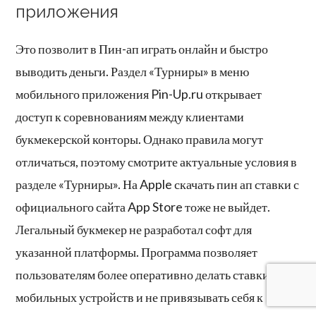
приложения
Это позволит в Пин-ап играть онлайн и быстро
выводить деньги. Раздел «Турниры» в меню
мобильного приложения Pin-Up.ru открывает
доступ к соревнованиям между клиентами
букмекерской конторы. Однако правила могут
отличаться, поэтому смотрите актуальные условия в
разделе «Турниры». На Apple скачать пин ап ставки с
официального сайта App Store тоже не выйдет.
Легальный букмекер не разработал софт для
указанной платформы. Программа позволяет
пользователям более оперативно делать ставки с
мобильных устройств и не привязывать себя к