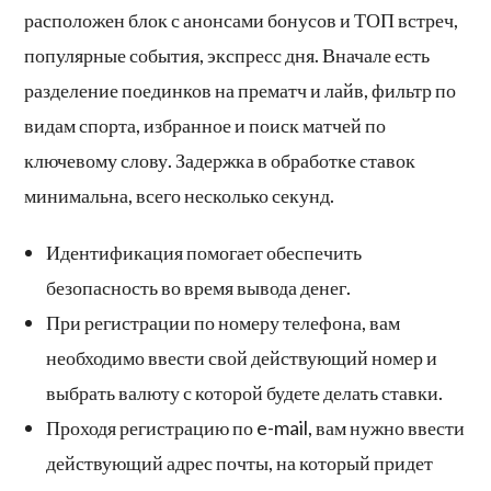
расположен блок с анонсами бонусов и ТОП встреч,
популярные события, экспресс дня. Вначале есть
разделение поединков на прематч и лайв, фильтр по
видам спорта, избранное и поиск матчей по
ключевому слову. Задержка в обработке ставок
минимальна, всего несколько секунд.
Идентификация помогает обеспечить
безопасность во время вывода денег.
При регистрации по номеру телефона, вам
необходимо ввести свой действующий номер и
выбрать валюту с которой будете делать ставки.
Проходя регистрацию по e-mail, вам нужно ввести
действующий адрес почты, на который придет