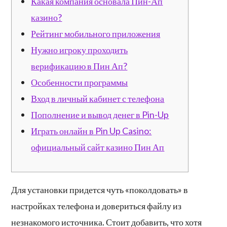
Какая компания основала Пин-Ап
казино?
Рейтинг мобильного приложения
Нужно игроку проходить
верификацию в Пин Ап?
Особенности программы
Вход в личный кабинет с телефона
Пополнение и вывод денег в Pin-Up
Играть онлайн в Pin Up Casino:
официальный сайт казино Пин Ап
Для установки придется чуть «поколдовать» в
настройках телефона и довериться файлу из
незнакомого источника. Стоит добавить, что хотя