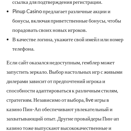
ссылка для подтверждения регистрации.
Pinup Casino предлагает различные акции и
бонусы, включая приветственные бонусы, чтобы
порадовать своих новых игроков.
В качестве логина, укажите свой имейл или номер
телефона.
Если сайт оказался недоступным, гемблер может
запустить зеркало. Выбор настольных игр с живыми
дилерами зависит от предпочтений игрока и
способности адаптироваться к различным стилям,
стратегиям. Независимо от выбора, live игры в
казино Пин-Ап обеспечивают увлекательный и
захватывающий опыт. Другие провайдеры Пин-ап
казино тоже выпускают высококачественные и