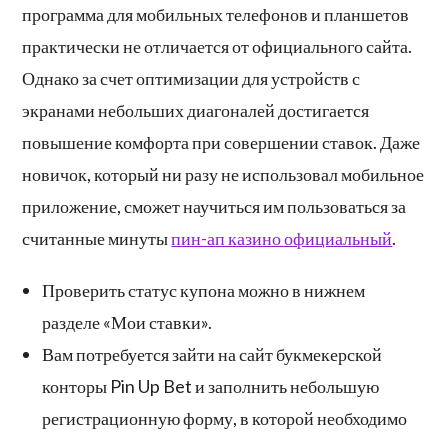
программа для мобильных телефонов и планшетов
практически не отличается от официального сайта.
Однако за счет оптимизации для устройств с
экранами небольших диагоналей достигается
повышение комфорта при совершении ставок. Даже
новичок, который ни разу не использовал мобильное
приложение, сможет научиться им пользоваться за
считанные минуты
пин-ап казино официальный
.
Проверить статус купона можно в нижнем
разделе «Мои ставки».
Вам потребуется зайти на сайт букмекерской
конторы Pin Up Bet и заполнить небольшую
регистрационную форму, в которой необходимо