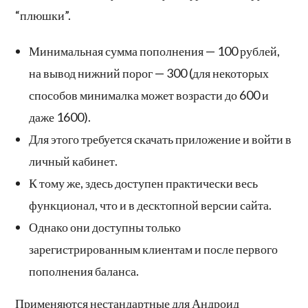
“плюшки”.
Минимальная сумма пополнения — 100 рублей,
на вывод нижний порог — 300 (для некоторых
способов минималка может возрасти до 600 и
даже 1600).
Для этого требуется скачать приложение и войти в
личный кабинет.
К тому же, здесь доступен практически весь
функционал, что и в десктопной версии сайта.
Однако они доступны только
зарегистрированным клиентам и после первого
пополнения баланса.
Применяются нестандартные для Андроид