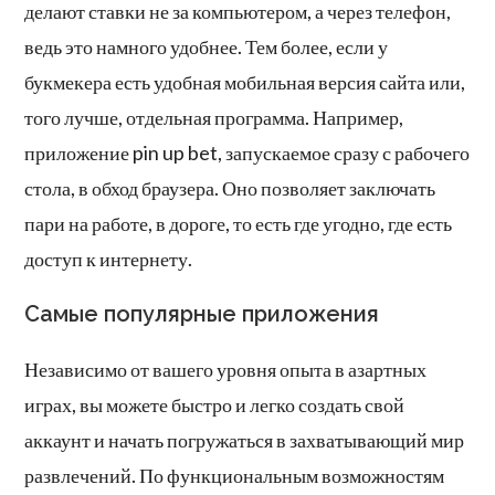
делают ставки не за компьютером, а через телефон,
ведь это намного удобнее. Тем более, если у
букмекера есть удобная мобильная версия сайта или,
того лучше, отдельная программа. Например,
приложение pin up bet, запускаемое сразу с рабочего
стола, в обход браузера. Оно позволяет заключать
пари на работе, в дороге, то есть где угодно, где есть
доступ к интернету.
Самые популярные приложения
Независимо от вашего уровня опыта в азартных
играх, вы можете быстро и легко создать свой
аккаунт и начать погружаться в захватывающий мир
развлечений. По функциональным возможностям