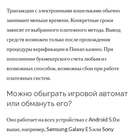
Транзакции с электронными кошельками обычно
занимают меньше времени. Конкретные сроки
зависят от выбранного платежного метода. Вывод
средств возможен только после прохождения
процедуры верификации в Пинап казино. При
пополнении букмекерского счета любым из
возможных способов, возможны сбои при работе
платежных систем.
Можно обыграть игровой автомат
или обмануть его?
Оно работает на всех устройствах с Android 5.0 и
выше, например, Samsung Galaxy E5 или Sony