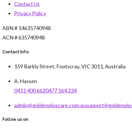
Contact Us
Privacy Policy
ABN # 14635740948
ACN # 635740948
Contact Info
159 Barkly Street, Footscray, VIC 3011, Australia
A. Hassen
0411 400 662
0477 164 234
admin@goldenpluscare.com.au
support@goldenplu
Follow us on