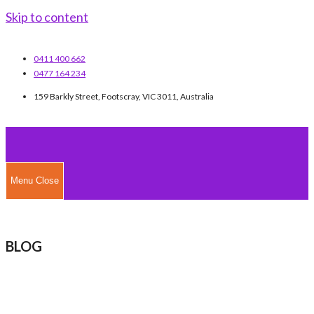
Skip to content
0411 400 662
0477 164 234
159 Barkly Street, Footscray, VIC 3011, Australia
Menu
Close
BLOG