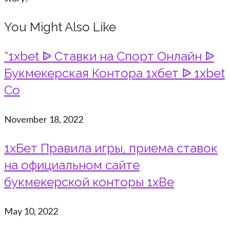
You Might Also Like
“1xbet ᐉ Ставки на Спорт Онлайн ᐉ
Букмекерская Контора 1хбет ᐉ 1xbet
Co
November 18, 2022
1хБет Правила игры, приема ставок
на официальном сайте
букмекерской конторы 1xBe
May 10, 2022