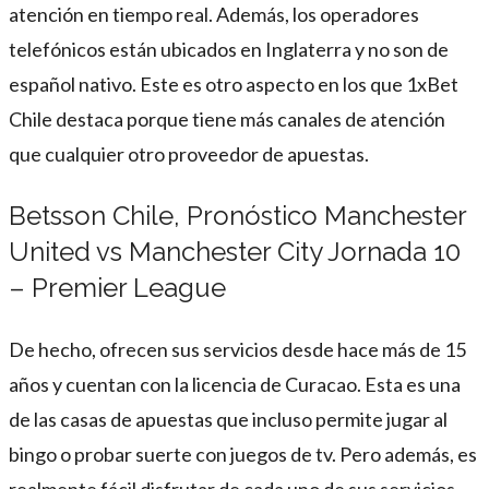
atención en tiempo real. Además, los operadores
telefónicos están ubicados en Inglaterra y no son de
español nativo. Este es otro aspecto en los que 1xBet
Chile destaca porque tiene más canales de atención
que cualquier otro proveedor de apuestas.
Betsson Chile, Pronóstico Manchester
United vs Manchester City Jornada 10
– Premier League
De hecho, ofrecen sus servicios desde hace más de 15
años y cuentan con la licencia de Curacao. Esta es una
de las casas de apuestas que incluso permite jugar al
bingo o probar suerte con juegos de tv. Pero además, es
realmente fácil disfrutar de cada uno de sus servicios