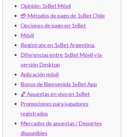
Opinión: 1xBet Móvil
💳 Métodos de pago de 1xBet Chile
Opciones de pago en 1xBet
Móvil
Regístrate en 1xBet Argentina.
Diferencias entre 1xBet Móvil y la
versión Desktop
Aplicación móvil
Bonos de Bienvenida 1xBet App
🏀 Apuestas en vivo en 1xBet
Promociones para jugadores
registrados
Mercados de apuestas / Deportes
disponibles