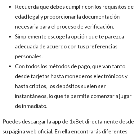
Recuerda que debes cumplir con los requisitos de
edad legal y proporcionar la documentación
necesaria para el proceso de verificación.
Simplemente escoge la opción que te parezca
adecuada de acuerdo con tus preferencias
personales.
Con todos los métodos de pago, que van tanto
desde tarjetas hasta monederos electrónicos y
hasta criptos, los depósitos suelen ser
instantáneos, lo que te permite comenzar a jugar
de inmediato.
Puedes descargar la app de 1xBet directamente desde
su página web oficial. En ella encontrarás diferentes