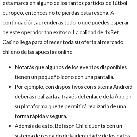
esta marca en alguno de los tantos partidos de fútbol
europeo, entonces no te pierdas esta reseña. A
continuación, aprenderás todo lo que puedes esperar
de este operador tan exitoso. La calidad de 1xBet
Casino llega para ofrecer toda su oferta al mercado
chileno de las apuestas online.
Notarás que algunos de los eventos disponibles
tienen un pequeño ícono con una pantalla.
Por ejemplo, con dispositivos con sistema Android
deberás realizarla a través del enlace de la App en
su plataforma que te permitirá realizarla de una
forma rápida y segura.
Además de esto, Betsson Chile cuenta con un
sistema de respaldo de la identidad y de los datos