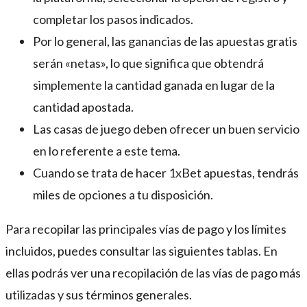
completar los pasos indicados.
Por lo general, las ganancias de las apuestas gratis
serán «netas», lo que significa que obtendrá
simplemente la cantidad ganada en lugar de la
cantidad apostada.
Las casas de juego deben ofrecer un buen servicio
en lo referente a este tema.
Cuando se trata de hacer 1xBet apuestas, tendrás
miles de opciones a tu disposición.
Para recopilar las principales vías de pago y los límites
incluidos, puedes consultar las siguientes tablas. En
ellas podrás ver una recopilación de las vías de pago más
utilizadas y sus términos generales.