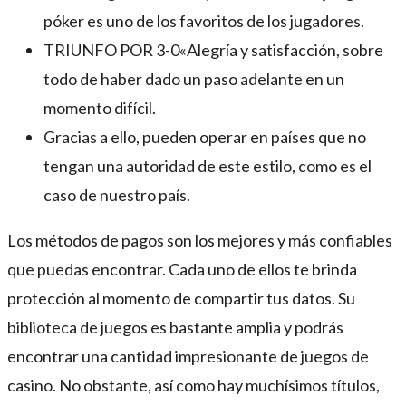
póker es uno de los favoritos de los jugadores.
TRIUNFO POR 3-0«Alegría y satisfacción, sobre
todo de haber dado un paso adelante en un
momento difícil.
Gracias a ello, pueden operar en países que no
tengan una autoridad de este estilo, como es el
caso de nuestro país.
Los métodos de pagos son los mejores y más confiables
que puedas encontrar. Cada uno de ellos te brinda
protección al momento de compartir tus datos. Su
biblioteca de juegos es bastante amplia y podrás
encontrar una cantidad impresionante de juegos de
casino. No obstante, así como hay muchísimos títulos,