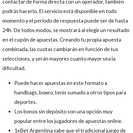
contactar de forma directa con un operador, también
podrás hacerlo. El servicio está disponible en todo
momento y el período de respuesta puede ser de hasta
24h. De todos modos, se mostrará al elegir un resultado
en el cupón de apuestas. Creando tu propia apuesta
combinada, las cuotas cambiarán en función de tus
selecciones, y serán mayores cuanto mayor sea la
dificultad.
Puede hacer apuestas en este formato a
handbags, boxeo, tenis sumado a otros tipos para
deportes.
Los bonos sin depósito son una opción muy
popular entre los jugadores de apuestas online.
1xBet Argentina sabe que el tradicional juego de