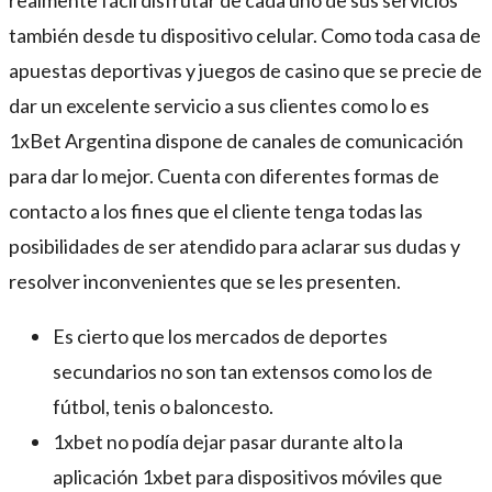
también desde tu dispositivo celular. Como toda casa de
apuestas deportivas y juegos de casino que se precie de
dar un excelente servicio a sus clientes como lo es
1xBet Argentina dispone de canales de comunicación
para dar lo mejor. Cuenta con diferentes formas de
contacto a los fines que el cliente tenga todas las
posibilidades de ser atendido para aclarar sus dudas y
resolver inconvenientes que se les presenten.
Es cierto que los mercados de deportes
secundarios no son tan extensos como los de
fútbol, tenis o baloncesto.
1xbet no podía dejar pasar durante alto la
aplicación 1xbet para dispositivos móviles que