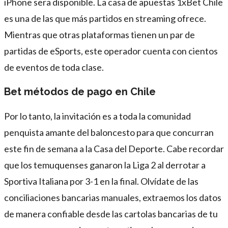
iPhone sera disponible. La casa de apuestas 1xBet Chile
es una de las que más partidos en streaming ofrece.
Mientras que otras plataformas tienen un par de
partidas de eSports, este operador cuenta con cientos
de eventos de toda clase.
Bet métodos de pago en Chile
Por lo tanto, la invitación es a toda la comunidad
penquista amante del baloncesto para que concurran
este fin de semana a la Casa del Deporte. Cabe recordar
que los temuquenses ganaron la Liga 2 al derrotar a
Sportiva Italiana por 3-1 en la final. Olvídate de las
conciliaciones bancarias manuales, extraemos los datos
de manera confiable desde las cartolas bancarias de tu