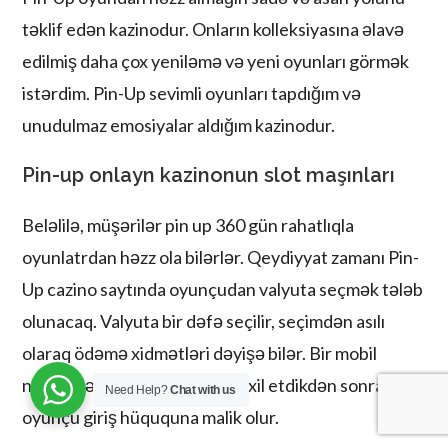
təklif edən kazinodur. Onların kolleksiyasına əlavə
edilmiş daha çox yeniləmə və yeni oyunları görmək
istərdim. Pin-Up sevimli oyunları tapdığım və
unudulmaz emosiyalar aldığım kazinodur.
Pin-up onlayn kazinonun slot maşınları
Beləlilə, müşərilər pin up 360 gün rahatlıqla
oyunlatrdan həzz ola bilərlər. Qeydiyyat zamanı Pin-
Up cazino saytında oyunçudan valyuta seçmək tələb
olunacaq. Valyuta bir dəfə seçilir, seçimdən asılı
olaraq ödəmə xidmətləri dəyişə bilər. Bir mobil
nömrə və ya e-poçt ünvanı daxil etdikdən sonra
Need Help?
Chat with us
oyunçu giriş hüququna malik olur.