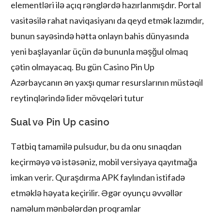
elementləri ilə açıq rənglərdə hazırlanmışdır. Portal
vasitəsilə rahat naviqasiyanı da qeyd etmək lazımdır,
bunun sayəsində hətta onlayn bahis dünyasında
yeni başlayanlar üçün də bununla məşğul olmaq
çətin olmayacaq. Bu gün Casino Pin Up
Azərbaycanın ən yaxşı qumar resurslarının müstəqil
reytinqlərində lider mövqeləri tutur
Sual və Pin Up casino
Tətbiq tamamilə pulsudur, bu da onu sınaqdan
keçirməyə və istəsəniz, mobil versiyaya qayıtmağa
imkan verir. Quraşdırma APK faylından istifadə
etməklə həyata keçirilir. Əgər oyunçu əvvəllər
naməlum mənbələrdən proqramlar