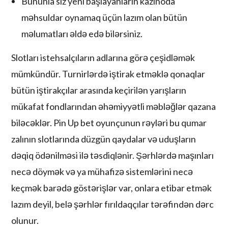
Bununla siz yeni başlayanların kazinoda
məhsuldar oynamaq üçün lazım olan bütün
məlumatları əldə edə bilərsiniz.
Slotları istehsalçıların adlarına görə çeşidləmək
mümkündür. Turnirlərdə iştirak etməklə qonaqlar
bütün iştirakçılar arasında keçirilən yarışların
mükafat fondlarından əhəmiyyətli məbləğlər qazana
biləcəklər. Pin Up bet oyunçunun rəyləri bu qumar
zalının slotlarında düzgün qaydalar və uduşların
dəqiq ödənilməsi ilə təsdiqlənir. Şərhlərdə maşınları
necə döymək və ya mühafizə sistemlərini necə
keçmək barədə göstərişlər var, onlara etibar etmək
lazım deyil, belə şərhlər fırıldaqçılar tərəfindən dərc
olunur.