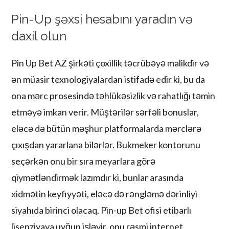
Pin-Up şəxsi hesabını yaradın və
daxil olun
Pin Up Bet AZ şirkəti çoxillik təcrübəyə malikdir və
ən müasir texnologiyalardan istifadə edir ki, bu da
ona mərc prosesində təhlükəsizlik və rahatlığı təmin
etməyə imkan verir. Müştərilər sərfəli bonuslar,
eləcə də bütün məşhur platformalarda mərclərə
çıxışdan yararlana bilərlər. Bukmeker kontorunu
seçərkən onu bir sıra meyarlara görə
qiymətləndirmək lazımdır ki, bunlar arasında
xidmətin keyfiyyəti, eləcə də rəngləmə dərinliyi
siyahıda birinci olacaq. Pin-up Bet ofisi etibarlı
lisenziyaya uyğun işləyir, onu rəsmi internet