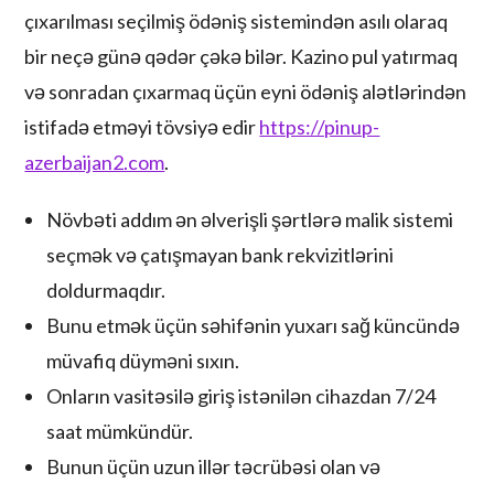
çıxarılması seçilmiş ödəniş sistemindən asılı olaraq
bir neçə günə qədər çəkə bilər. Kazino pul yatırmaq
və sonradan çıxarmaq üçün eyni ödəniş alətlərindən
istifadə etməyi tövsiyə edir
https://pinup-
azerbaijan2.com
.
Növbəti addım ən əlverişli şərtlərə malik sistemi
seçmək və çatışmayan bank rekvizitlərini
doldurmaqdır.
Bunu etmək üçün səhifənin yuxarı sağ küncündə
müvafiq düyməni sıxın.
Onların vasitəsilə giriş istənilən cihazdan 7/24
saat mümkündür.
Bunun üçün uzun illər təcrübəsi olan və