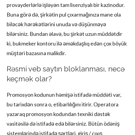
provayderlərlə işləyən tam lisenziyalı bir kazinodur.
Buna görə də, şirkətin pul çıxarmağınıza mane ola
biləcək hərəkətlərini unuda və düşünməyə
bilərsiniz. Bundan əlavə, bu şirkət uzun müddətdir
ki, bukmeker kontoru ilə əməkdaşlıq edən çox böyük
müştəri bazasına malikdir.
Rəsmi veb saytın bloklanması, necə
keçmək olar?
Promosyon kodunun həmişə istifadə müddəti var,
bu tarixdən sonra o, etibarlılığını itirir. Operatora
yazaraq promosyon kodundan texniki dəstək
vasitəsilə də istifadə edə bilərsiniz. Bütün ödəniş
sistemlərində istifadə şərtləri, giriş / çıxış