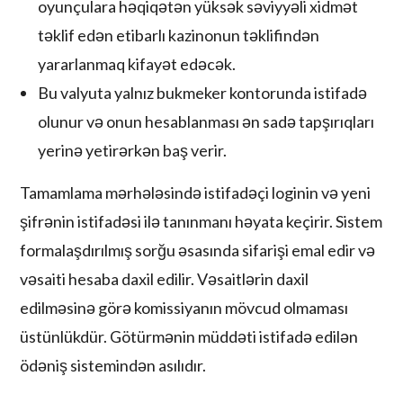
oyunçulara həqiqətən yüksək səviyyəli xidmət
təklif edən etibarlı kazinonun təklifindən
yararlanmaq kifayət edəcək.
Bu valyuta yalnız bukmeker kontorunda istifadə
olunur və onun hesablanması ən sadə tapşırıqları
yerinə yetirərkən baş verir.
Tamamlama mərhələsində istifadəçi loginin və yeni
şifrənin istifadəsi ilə tanınmanı həyata keçirir. Sistem
formalaşdırılmış sorğu əsasında sifarişi emal edir və
vəsaiti hesaba daxil edilir. Vəsaitlərin daxil
edilməsinə görə komissiyanın mövcud olmaması
üstünlükdür. Götürmənin müddəti istifadə edilən
ödəniş sistemindən asılıdır.