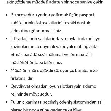
lakin gözləmə müddəti adətən bir neçə saniyə çəkir.
Bu proseduru yerinə yetirmək üçün pasport
səhifələrinin fotoşəkillərini texniki dəstək
xidmətinə göndərməlisiniz.
İstifadəçilərin şərhlərində və rəylərində onlayn
kazinoları necə döymək və böyük məbləğ əldə
etmək barədə sizə məlumat verən müxtəlif
məsləhətlər tapa bilərsiniz.
Məsələn, mərc x25-dirsə, oyunçu barabanı 25
fırlatmalıdır.
Qeydiyyat olmadan, oyun slotları yalnız demo
rejimində mövcuddur.
Pulun çıxarılması seçilmiş ödəniş sistemindən asılı
olaraq bir neçə günə qədər çəkə bilər.