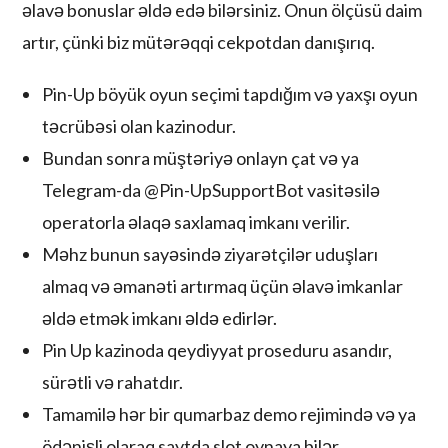
əlavə bonuslar əldə edə bilərsiniz. Onun ölçüsü daim
artır, çünki biz mütərəqqi cekpotdan danışırıq.
Pin-Up böyük oyun seçimi tapdığım və yaxşı oyun
təcrübəsi olan kazinodur.
Bundan sonra müştəriyə onlayn çat və ya
Telegram-da @Pin-UpSupportBot vasitəsilə
operatorla əlaqə saxlamaq imkanı verilir.
Məhz bunun sayəsində ziyarətçilər uduşları
almaq və əmanəti artırmaq üçün əlavə imkanlar
əldə etmək imkanı əldə edirlər.
Pin Up kazinoda qeydiyyat proseduru asandır,
sürətli və rahatdır.
Tamamilə hər bir qumarbaz demo rejimində və ya
ödənişli olaraq saytda slot oynaya bilər.