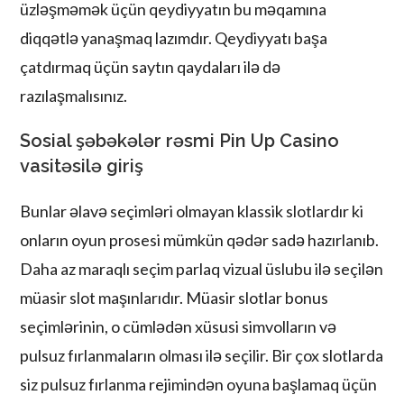
üzləşməmək üçün qeydiyyatın bu məqamına
diqqətlə yanaşmaq lazımdır. Qeydiyyatı başa
çatdırmaq üçün saytın qaydaları ilə də
razılaşmalısınız.
Sosial şəbəkələr rəsmi Pin Up Casino
vasitəsilə giriş
Bunlar əlavə seçimləri olmayan klassik slotlardır ki
onların oyun prosesi mümkün qədər sadə hazırlanıb.
Daha az maraqlı seçim parlaq vizual üslubu ilə seçilən
müasir slot maşınlarıdır. Müasir slotlar bonus
seçimlərinin, o cümlədən xüsusi simvolların və
pulsuz fırlanmaların olması ilə seçilir. Bir çox slotlarda
siz pulsuz fırlanma rejimindən oyuna başlamaq üçün