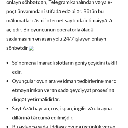
onlayn söhbətdən, Telegram kanalından və ya e-
poçt ünvanından istifadə edə bilər. Bütün bu
məlumatlar rəsmi internet saytında ictimaiyyətə
açıqdır. Bir oyunçunun operatorla əlaqə
saxlamasının ən asan yolu 24/7 işləyən onlayn
söhbətdir
.
Spinomenal maraqlı slotların geniş çeşidini təklif
edir.
Oyunçular oyunlara və idman tədbirlərinə mərc
etməyə imkan verən sadə qeydiyyat prosesinə
diqqət yetirməlidirlər.
Sayt Azərbaycan, rus, ispan, ingilis və ukrayna
dillərinə tərcümə edilmişdir.
Bu əyləncə sadə, iddiasız oyuna üstünlük verən