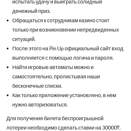
испытать удачу и выиграть солидный
денежный приз.
Обращаться к сотрудникам казино стоит
только при возникновении непредвиденных
ситуаций.
После этого на Pin Up официальный сайт вход
выполняется с помощью логина и пароля.
Найти игровые автоматы можно и
самостоятельно, пролистывая наши
бесконечные списки.
Как только приложение установлено, в нем
нужно авторизоваться.
Для получения билета беспроигрышной
лотереи необходимо сделать ставки на 30000₸.