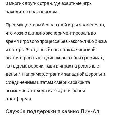
и многих других стран, где азартные игры
находятся под запретом.
Преимуществом бесплатной игры является то,
что можно активно экспериментировать во
время игрового процесса без какого-либо риска
и потерь. Это ценный опыт, так как игровой
автомат работает одинаково в обоих режимах,
как в демо версии, так и в играх на реальные
деньги. Например, странам западной Европы и
Соединённым штатам Америки закрыта
возможность входа в аккаунт игровой
платформы.
Служба поддержки в казино Пин-Ап