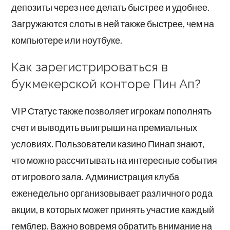
депозиты через нее делать быстрее и удобнее.
Загружаются слоты в ней также быстрее, чем на
компьютере или ноутбуке.
Как зарегистрироваться в
букмекерской конторе Пин Ап?
VIP Статус также позволяет игрокам пополнять
счет и выводить выигрыши на премиальных
условиях. Пользователи казино Пинап знают,
что можно рассчитывать на интересные события
от игрового зала. Администрация клуба
еженедельно организовывает различного рода
акции, в которых может принять участие каждый
гемблер. Важно вовремя обратить внимание на