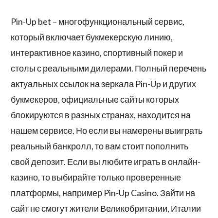
Pin-Up bet – многофункциональный сервис,
который включает букмекерскую линию,
интерактивное казино, спортивный покер и
столы с реальными дилерами. Полный перечень
актуальных ссылок на зеркала Pin-Up и других
букмекеров, официальные сайты которых
блокируются в разных странах, находится на
нашем сервисе. Но если вы намерены выиграть
реальный банкролл, то вам стоит пополнить
свой депозит. Если вы любите играть в онлайн-
казино, то выбирайте только проверенные
платформы, например Pin-Up Casino. Зайти на
сайт не смогут жители Великобритании, Италии