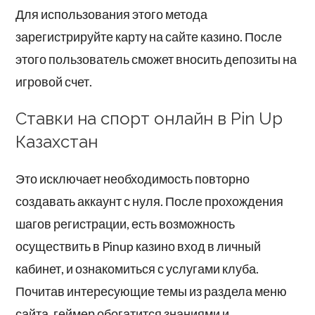
Для использования этого метода
зарегистрируйте карту на сайте казино. После
этого пользователь сможет вносить депозиты на
игровой счет.
Ставки на спорт онлайн в Pin Up
Казахстан
Это исключает необходимость повторно
создавать аккаунт с нуля. После прохождения
шагов регистрации, есть возможность
осуществить в Pinup казино вход в личный
кабинет, и ознакомиться с услугами клуба.
Почитав интересующие темы из раздела меню
сайта, геймер обогатится знаниями и