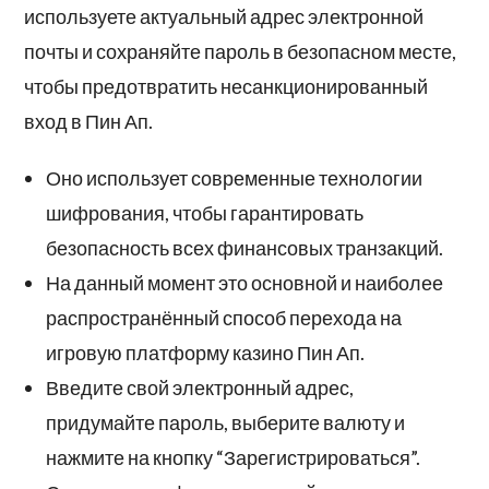
используете актуальный адрес электронной
почты и сохраняйте пароль в безопасном месте,
чтобы предотвратить несанкционированный
вход в Пин Ап.
Оно использует современные технологии
шифрования, чтобы гарантировать
безопасность всех финансовых транзакций.
На данный момент это основной и наиболее
распространённый способ перехода на
игровую платформу казино Пин Ап.
Введите свой электронный адрес,
придумайте пароль, выберите валюту и
нажмите на кнопку “Зарегистрироваться”.