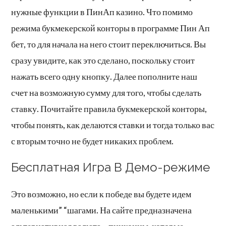
нужные функции в ПинАп казино. Что помимо
режима букмекерской конторы в программе Пин Ап
бет, то для начала на него стоит переключиться. Вы
сразу увидите, как это сделано, поскольку стоит
нажать всего одну кнопку. Далее пополните наш
счет на возможную сумму для того, чтобы сделать
ставку. Почитайте правила букмекерской конторы,
чтобы понять, как делаются ставки и тогда только вас
с вторым точно не будет никаких проблем.
Бесплатная Игра В Демо-режиме
Это возможно, но если к победе вы будете идем
маленькими” “шагами. На сайте предназначена