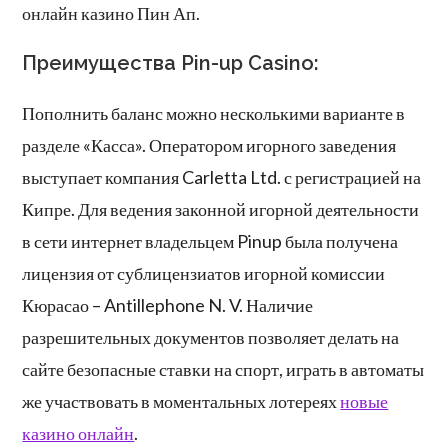
онлайн казино Пин Ап.
Преимущества Pin-up Casino:
Пополнить баланс можно несколькими варианте в
разделе «Касса». Оператором игорного заведения
выступает компания Carletta Ltd. с регистрацией на
Кипре. Для ведения законной игорной деятельности
в сети интернет владельцем Pinup была получена
лицензия от сублицензиатов игорной комиссии
Кюрасао – Antillephone N. V. Наличие
разрешительных документов позволяет делать на
сайте безопасные ставки на спорт, играть в автоматы
же участвовать в моментальных лотереях
новые
казино онлайн
.