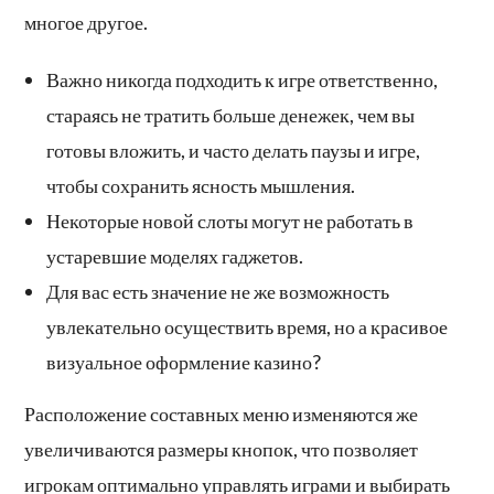
многое другое.
Важно никогда подходить к игре ответственно,
стараясь не тратить больше денежек, чем вы
готовы вложить, и часто делать паузы и игре,
чтобы сохранить ясность мышления.
Некоторые новой слоты могут не работать в
устаревшие моделях гаджетов.
Для вас есть значение не же возможность
увлекательно осуществить время, но а красивое
визуальное оформление казино?
Расположение составных меню изменяются же
увеличиваются размеры кнопок, что позволяет
игрокам оптимально управлять играми и выбирать