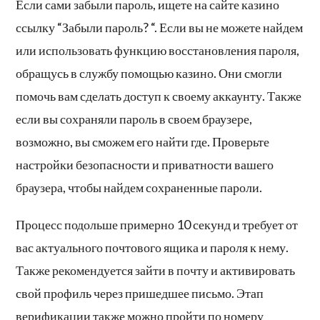
Если сами забыли пароль, ищете на сайте казино
ссылку “Забыли пароль? “. Если вы не можете найдем
или использовать функцию восстановления пароля,
обращусь в службу помощью казино. Они смогли
помочь вам сделать доступ к своему аккаунту. Также
если вы сохраняли пароль в своем браузере,
возможно, вы сможем его найти где. Проверьте
настройки безопасности и приватности вашего
браузера, чтобы найдем сохраненные пароли.
Процесс подольше примерно 10 секунд и требует от
вас актуального почтового ящика и пароля к нему.
Также рекомендуется зайти в почту и активировать
свой профиль через пришедшее письмо. Этап
верификации также можно пройти по номеру