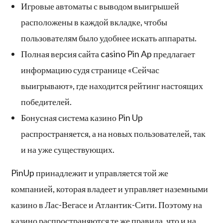
Игровые автоматы с выводом выигрышей
расположены в каждой вкладке, чтобы
пользователям было удобнее искать аппараты.
Полная версия сайта casino Pin Ap предлагает
информацию судя странице «Сейчас
выигрывают», где находится рейтинг настоящих
победителей.
Бонусная система казино Pin Up
распространяется, а на новых пользователей, так
и на уже существующих.
PinUp принадлежит и управляется той же
компанией, которая владеет и управляет наземными
казино в Лас-Вегасе и Атлантик-Сити. Поэтому на
казино распространяются те же правила, что и на