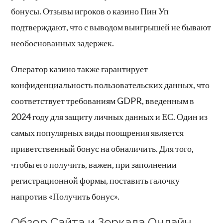
бонусы. Отзывы игроков о казино Пин Уп
подтверждают, что с выводом выигрышей не бывают
необоснованных задержек.
Оператор казино также гарантирует
конфиденциальность пользовательских данных, что
соответствует требованиям GDPR, введенным в
2024 году для защиту личных данных и ЕС. Один из
самых популярных виды поощрения является
приветственный бонус на обналичить. Для того,
чтобы его получить, важен, при заполнении
регистрационной формы, поставить галочку
напротив «Получить бонус».
Обзор Сайта и Зеркала Онлайн