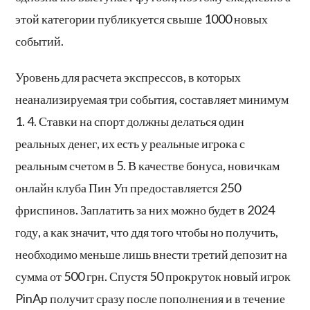
этой категории публикуется свыше 1000 новых
событий.
Уровень для расчета экспрессов, в которых
неанализируемая три события, составляет минимум
1. 4. Ставки на спорт должны делаться один
реальных денег, их есть у реальные игрока с
реальным счетом в 5. В качестве бонуса, новичкам
онлайн клуба Пин Уп предоставляется 250
фриспинов. Заплатить за них можно будет в 2024
году, а как значит, что ддя того чтобы но получить,
необходимо меньше лишь внести третий депозит на
сумма от 500 грн. Спустя 50 прокруток новый игрок
PinAp получит сразу после пополнения и в течение