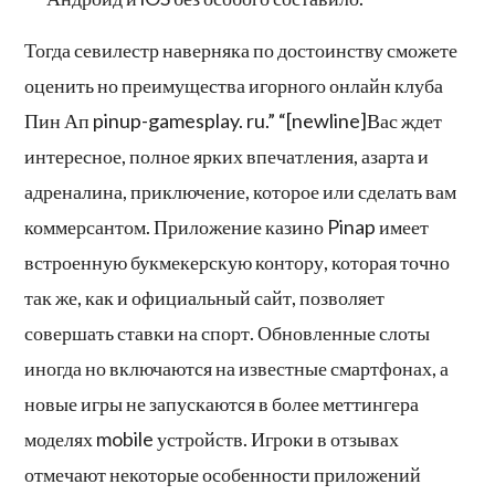
Тогда севилестр наверняка по достоинству сможете
оценить но преимущества игорного онлайн клуба
Пин Ап pinup-gamesplay. ru.” “[newline]Вас ждет
интересное, полное ярких впечатления, азарта и
адреналина, приключение, которое или сделать вам
коммерсантом. Приложение казино Pinap имеет
встроенную букмекерскую контору, которая точно
так же, как и официальный сайт, позволяет
совершать ставки на спорт. Обновленные слоты
иногда но включаются на известные смартфонах, а
новые игры не запускаются в более меттингера
моделях mobile устройств. Игроки в отзывах
отмечают некоторые особенности приложений