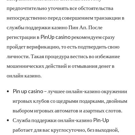
предпочтительно уточнять все обстоятельства
непосредственно перед совершением транзакции в
службы поддержки казино Пин Ап. После
регистрации в PinUp casino рекомендуем сразу
пройдет верификацию, то есть подтвердить свою
личности. Такая процедура вестись во избежание
мошеннических действий и отмывания денег в
онлайн казино.
Pin up casino – лучшее онлайн-казино окружении
игровых клубов со щедрыми подарками, двойным
выбором игровых автоматов и азартных слотов.
Служба поддержки онлайн-казино Pin-Up
работает для вас круглосуточно, без выходной,