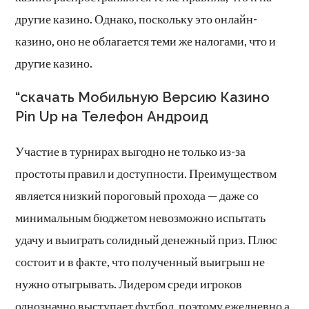
другие казино. Однако, поскольку это онлайн-
казино, оно не облагается теми же налогами, что и
другие казино.
“скачать Мобильную Версию Казино
Pin Up на Телефон Андроид
Участие в турнирах выгодно не только из-за
простоты правил и доступности. Преимуществом
является низкий пороговый прохода — даже со
минимальным бюджетом невозможно испытать
удачу и выиграть солидный денежный приз. Плюс
состоит и в факте, что полученный выигрыш не
нужно отыгрывать. Лидером среди игроков
однозначно выступает футбол, поэтому ежедневно а