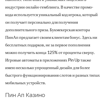
индустрии онлайн-гемблинга. В качестве промо-
кода используется уникальный код игрока, который
он получает персонально для получения
дополнительного приза. Букмекерская контора
ПинАп предлагает своим клиентам бонус. Здесь ни
бесплатных подарков, не за первое пополнения
можно получить конца 125% от проценты сверху.
Игровые автоматы в приложениях Pin Up также
имею несколько упрощенный дизайн для более
быстрого функционирования слотов и разных типах
мобильных устройств.
Пин Ап Казино