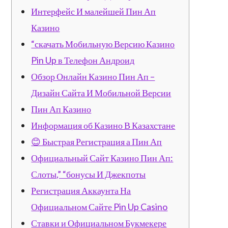
Интерфейс И малейшей Пин Ап
Казино
“скачать Мобильную Версию Казино
Pin Up в Телефон Андроид
Обзор Онлайн Казино Пин Ап –
Дизайн Сайта И Мобильной Версии
Пин Ап Казино
Информация об Казино В Казахстане
😊 Быстрая Регистрация а Пин Ап
Официальный Сайт Казино Пин Ап:
Слоты,” “бонусы И Джекпоты
Регистрация Аккаунта На
Официальном Сайте Pin Up Casino
Ставки и Официальном Букмекере