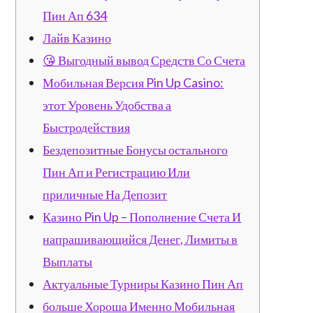
Пин Ап 634
Лайв Казино
😘 Выгодный вывод Средств Со Счета
Мобильная Версия Pin Up Casino:
этот Уровень Удобства а
Быстродействия
Бездепозитные Бонусы остального
Пин Ап и Регистрацию Или
приличные На Депозит
Казино Pin Up – Пополнение Счета И
напрашивающийся Денег, Лимиты в
Выплаты
Актуальные Турниры Казино Пин Ап
больше Хороша Именно Мобильная