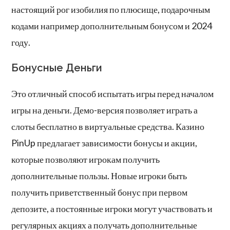
настоящий рог изобилия по плюсище, подарочным
кодами например дополнительным бонусом и 2024
году.
Бонусные Деньги
Это отличный способ испытать игры перед началом
игры на деньги. Демо-версия позволяет играть а
слоты бесплатно в виртуальные средства. Казино
PinUp предлагает зависимости бонусы и акции,
которые позволяют игрокам получить
дополнительные пользы. Новые игроки быть
получить приветственный бонус при первом
депозите, а постоянные игроки могут участвовать и
регулярных акциях а получать дополнительные