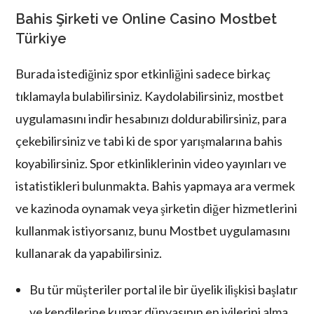
Bahis Şirketi ve Online Casino Mostbet
Türkiye
Burada istediğiniz spor etkinliğini sadece birkaç
tıklamayla bulabilirsiniz. Kaydolabilirsiniz, mostbet
uygulamasını indir hesabınızı doldurabilirsiniz, para
çekebilirsiniz ve tabi ki de spor yarışmalarına bahis
koyabilirsiniz. Spor etkinliklerinin video yayınları ve
istatistikleri bulunmakta. Bahis yapmaya ara vermek
ve kazinoda oynamak veya şirketin diğer hizmetlerini
kullanmak istiyorsanız, bunu Mostbet uygulamasını
kullanarak da yapabilirsiniz.
Bu tür müşteriler portal ile bir üyelik ilişkisi başlatır
ve kendilerine kumar dünyasının en iyilerini alma