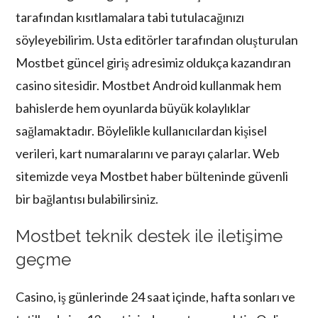
tarafından kısıtlamalara tabi tutulacağınızı
söyleyebilirim. Usta editörler tarafından oluşturulan
Mostbet güncel giriş adresimiz oldukça kazandıran
casino sitesidir. Mostbet Android kullanmak hem
bahislerde hem oyunlarda büyük kolaylıklar
sağlamaktadır. Böylelikle kullanıcılardan kişisel
verileri, kart numaralarını ve parayı çalarlar. Web
sitemizde veya Mostbet haber bülteninde güvenli
bir bağlantısı bulabilirsiniz.
Mostbet teknik destek ile iletişime
geçme
Casino, iş günlerinde 24 saat içinde, hafta sonları ve