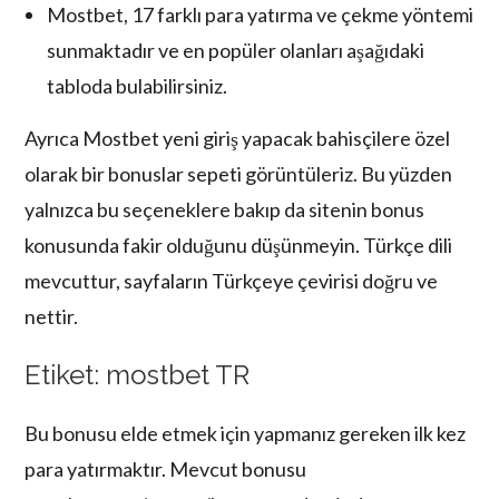
Mostbet, 17 farklı para yatırma ve çekme yöntemi
sunmaktadır ve en popüler olanları aşağıdaki
tabloda bulabilirsiniz.
Ayrıca Mostbet yeni giriş yapacak bahisçilere özel
olarak bir bonuslar sepeti görüntüleriz. Bu yüzden
yalnızca bu seçeneklere bakıp da sitenin bonus
konusunda fakir olduğunu düşünmeyin. Türkçe dili
mevcuttur, sayfaların Türkçeye çevirisi doğru ve
nettir.
Etiket: mostbet TR
Bu bonusu elde etmek için yapmanız gereken ilk kez
para yatırmaktır. Mevcut bonusu