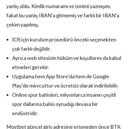
yanlış oldu. Kimlik numaramı ve ismimi yazmışım,
fakat bu yanlış IBAN’a gitmemiş ve farklı bir IBAN’a
çekim yapılmış.
İOS için kurulum prosedürü önceki seçenekten
çok farklı değildir.
Ayrıca web sitesinin hüküm ve koşullarını da kabul
etmeleri gerekir.
Uygulama hem App Store’da hem de Google
Play’de mevcuttur ve ücretsiz olarak indirilebilir.
Online spor bahisleri, milyonlarca insanın çeşitli
spor dallarına bahis oynadığı devasa bir
endüstridir.
Mostbet güncel giriş adresine erişmeden önce BTK