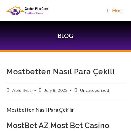
Menu
BLOG
Mostbetten Nasıl Para Çekili
Abid Ilyas
July 8, 2022
Uncategorized
Mostbetten Nasıl Para Çekilir
MostBet AZ Most Bet Casino