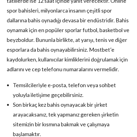
tatillerde ise 12 saat içinde yanıt verecektir. Online
spor bahisleri, milyonlarca insanın çeşitli spor
dallarına bahis oynadığı devasa bir endüstridir. Bahis
oynamak için en popüler sporlar futbol, ​​basketbol ve
beyzboldur. Bununla birlikte, at yarışı, tenis ve diğer
esporlara da bahis oynayabilirsiniz. Mostbet’e
kaydolurken, kullanıcılar kimliklerini doğrulamak için
adlarını ve cep telefonu numaralarını vermelidir.
Temsilcileriyle e-posta, telefon veya sohbet
yoluyla iletişime geçebilirsiniz.
Son birkaç kez bahis oynayacak bir şirket
arayacaksanız, tek yapmanız gereken şirketin
sitemizin bir kısmına bakmak ve çalışmaya
başlamaktır.