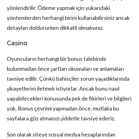
yönlendirilir. Ödeme yapmak için yukarıdaki
yöntemlerden herhangi birini kullanabilirsiniz ancak
detayları doldururken dikkatli olmalısınız.
Casino
Oyuncuların herhangi bir bonus talebinde
bulunmadan önce şartları okumaları ve anlamaları
tavsiye edilir. Çünkü bahisçiler sorun yaşadıklarında
şikayetlerini iletmek istiyorlar. Ancak bunu nasıl
yapabilecekleri konusunda pek de fikirleri ve bilgileri
yok. Bonus çevrimi yapmadan önce, mutlaka bu
sayfalara göz atmanızı şiddetle tavsiye ederiz.
Son olarak siteye sosyal medya hesaplarından