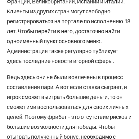
Франции, Великобритании, Испании и Италии.
Клиенты из других стран могут свободно
регистрироваться на портале по исполнению 18
лет. Чтобы перейти в него, достаточно найти
одноименный пункт основного меню.
Администрация также регулярно публикует
здесь последние новости игорной сферы.
Ведь здесь они не были вовлечены в процесс
составления пари. А вот если ставка сыграет, и
игрок сможет выиграть большие деньги, то он
сможет ими воспользоваться для своих личных
целей. Поэтому фрибет – это отсутствие рисков и
большие возможности для победы. Чтобы
отыграть полученный бонус, необходимо с