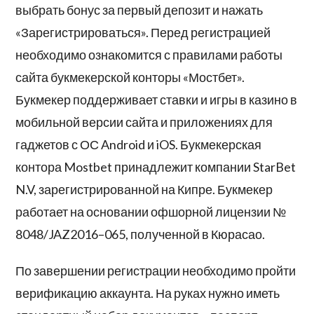
выбрать бонус за первый депозит и нажать
«Зарегистрироваться». Перед регистрацией
необходимо ознакомится с правилами работы
сайта букмекерской конторы «Мостбет».
Букмекер поддерживает ставки и игры в казино в
мобильной версии сайта и приложениях для
гаджетов с ОС Android и iOS. Букмекерская
контора Mostbet принадлежит компании StarBet
N.V, зарегистрированной на Кипре. Букмекер
работает на основании офшорной лицензии №
8048/JAZ2016–065, полученной в Кюрасао.
По завершении регистрации необходимо пройти
верификацию аккаунта. На руках нужно иметь