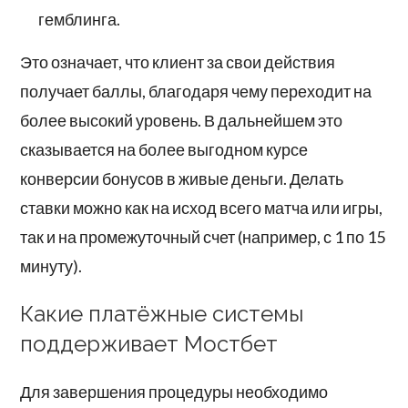
гемблинга.
Это означает, что клиент за свои действия
получает баллы, благодаря чему переходит на
более высокий уровень. В дальнейшем это
сказывается на более выгодном курсе
конверсии бонусов в живые деньги. Делать
ставки можно как на исход всего матча или игры,
так и на промежуточный счет (например, с 1 по 15
минуту).
Какие платёжные системы
поддерживает Мостбет
Для завершения процедуры необходимо