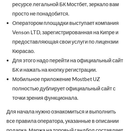
ресурсе легальной БК Мостбет, зеркало вам
просто не понадобится.
Оператором площадки выступает компания
Venson LTD, зарегистрированная на Кипре и
предоставляющая свои услуги по лицензии
Кюрасао.
Для этого надо перейти на официальный сайт
БК и нажать на кнопку регистрации.
Мобильное приложение Mostbet UZ
полностью дублирует официальный сайт с
точки зрения функционала.
Для начала нужно ознакомиться и выполнить
все правила оператора, указанные в описании
подарка. Маржа на топовый гандбол составляет