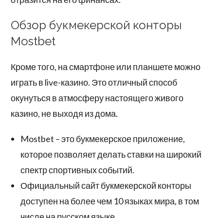
Обзор букмекерской конторы
Mostbet
Кроме того, на смартфоне или планшете можно
играть в live-казино. Это отличный способ
окунуться в атмосферу настоящего живого
казино, не выходя из дома.
Mostbet – это букмекерское приложение,
которое позволяет делать ставки на широкий
спектр спортивных событий.
Официальный сайт букмекерской конторы
доступен на более чем 10 языках мира, в том
числе на русском языке.