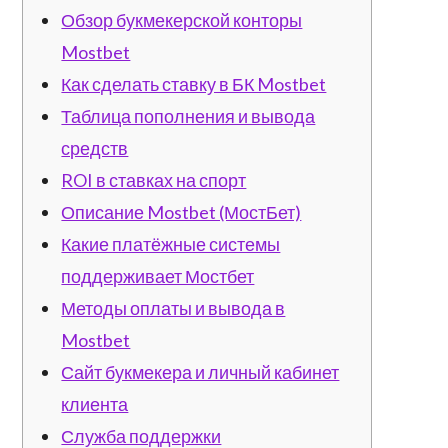
Обзор букмекерской конторы
Mostbet
Как сделать ставку в БК Mostbet
Таблица пополнения и вывода
средств
ROI в ставках на спорт
Описание Mostbet (МостБет)
Какие платёжные системы
поддерживает Мостбет
Методы оплаты и вывода в
Mostbet
Сайт букмекера и личный кабинет
клиента
Служба поддержки