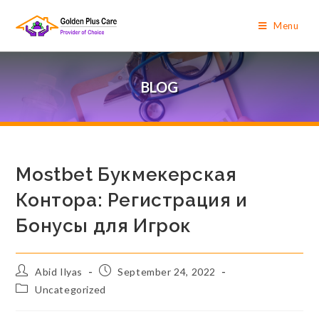
Menu
BLOG
Mostbet Букмекерская
Контора: Регистрация и
Бонусы для Игрок
Abid Ilyas
September 24, 2022
Uncategorized