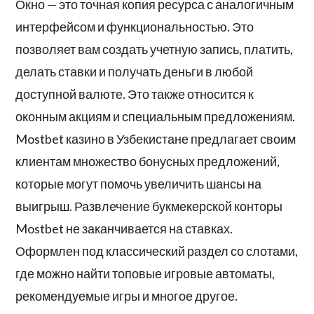
Окно — это точная копия ресурса с аналогичным
интерфейсом и функциональностью. Это
позволяет вам создать учетную запись, платить,
делать ставки и получать деньги в любой
доступной валюте. Это также относится к
оконным акциям и специальным предложениям.
Mostbet казино в Узбекистане предлагает своим
клиентам множество бонусных предложений,
которые могут помочь увеличить шансы на
выигрыш. Развлечение букмекерской конторы
Mostbet не заканчивается на ставках.
Оформлен под классический раздел со слотами,
где можно найти топовые игровые автоматы,
рекомендуемые игры и многое другое.