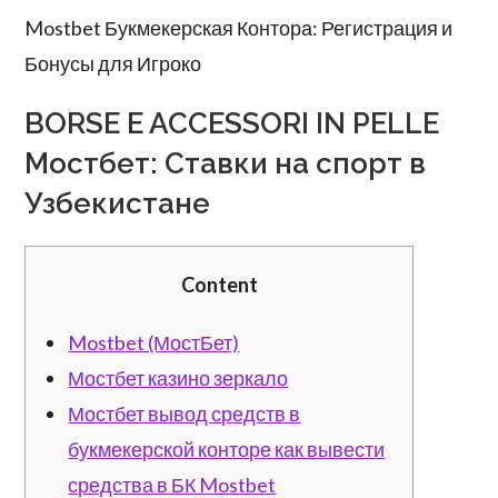
Mostbet Букмекерская Контора: Регистрация и
Бонусы для Игроко
BORSE E ACCESSORI IN PELLE
Мостбет: Ставки на спорт в
Узбекистане
Content
Mostbet (МостБет)
Мостбет казино зеркало
Мостбет вывод средств в
букмекерской конторе как вывести
средства в БК Mostbet