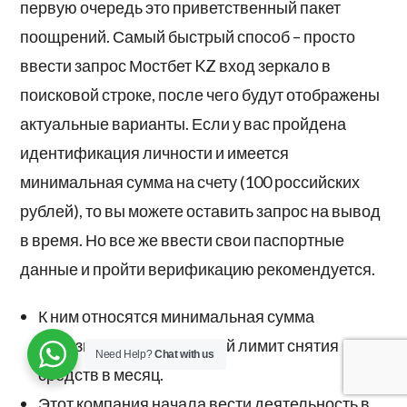
первую очередь это приветственный пакет
поощрений. Самый быстрый способ – просто
ввести запрос Мостбет KZ вход зеркало в
поисковой строке, после чего будут отображены
актуальные варианты. Если у вас пройдена
идентификация личности и имеется
минимальная сумма на счету (100 российских
рублей), то вы можете оставить запрос на вывод
в время. Но все же ввести свои паспортные
данные и пройти верификацию рекомендуется.
К ним относятся минимальная сумма
депозита и максимальный лимит снятия
Need Help?
Chat with us
средств в месяц.
Этот компания начала вести деятельность в