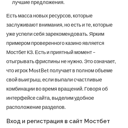
лучшие предложения.
Есть масса новых ресурсов, которые
заслуживают внимания, но есть и те, которые
уже успели себя зарекомендовать. Ярким
примером проверенного казино является
Мостбет КЗ. Есть и приятный момент –
отыгрывать фриспины не нужно. Это означает,
что игрок MostBet получает в полном объеме
свой выигрыш, если выпали счастливые
комбинации во время вращений. Говоря об
интерфейсе сайта, выделим удобное
расположение разделов.
Вход и регистрация в сайт Мостбет