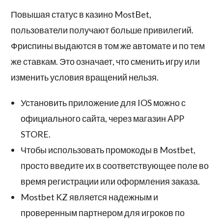
Повышая статус в казино MostBet,
пользователи получают больше привилегий.
Фриспины выдаются в том же автомате и по тем
же ставкам. Это означает, что сменить игру или
изменить условия вращений нельзя.
Установить приложение для IOS можно с
официального сайта, через магазин APP
STORE.
Чтобы использовать промокоды в Mostbet,
просто введите их в соответствующее поле во
время регистрации или оформления заказа.
Mostbet KZ является надежным и
проверенным партнером для игроков по