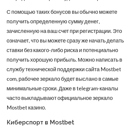
С помощью таких бонусов вы обычно можете
получить определенную сумму денег,
зачисленную на ваш счет при регистрации. Это
означает, что вы можете сразу же начать делать
ставки без какого-либо риска и потенциально
получить хорошую прибыль. Можно написать в
службу технической поддержки сайта Mostbet
com, рабочее зеркало будет выслано в самые
минимальные сроки. Даже в telegram-каналы
часто выкладывают официальное зеркало
Mostbet казино.
Киберспорт в Mostbet