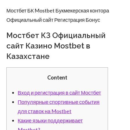
Мостбет БК Mostbet Букмекерская контора
Официальный сайт Регистрация Бонус
Мостбет КЗ Официальный
сайт Казино Mostbet в
Казахстане
Content
Вход и регистрация в сайт Мостбет
Популярные спортивные события
для ставок на Mostbet
Какие языки поддерживает
Mostbet?