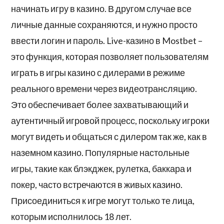
начинать игру в казино. В другом случае все
личные данные сохраняются, и нужно просто
ввести логин и пароль. Live-казино в Mostbet –
это функция, которая позволяет пользователям
играть в игры казино с дилерами в режиме
реального времени через видеотрансляцию.
Это обеспечивает более захватывающий и
аутентичный игровой процесс, поскольку игроки
могут видеть и общаться с дилером так же, как в
наземном казино. Популярные настольные
игры, такие как блэкджек, рулетка, баккара и
покер, часто встречаются в живых казино.
Присоединиться к игре могут только те лица,
которым исполнилось 18 лет.