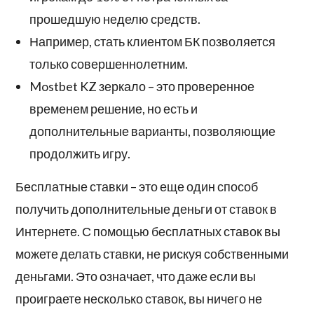
прошедшую неделю средств.
Например, стать клиентом БК позволяется
только совершеннолетним.
Mostbet KZ зеркало – это проверенное
временем решение, но есть и
дополнительные варианты, позволяющие
продолжить игру.
Бесплатные ставки – это еще один способ
получить дополнительные деньги от ставок в
Интернете. С помощью бесплатных ставок вы
можете делать ставки, не рискуя собственными
деньгами. Это означает, что даже если вы
проиграете несколько ставок, вы ничего не