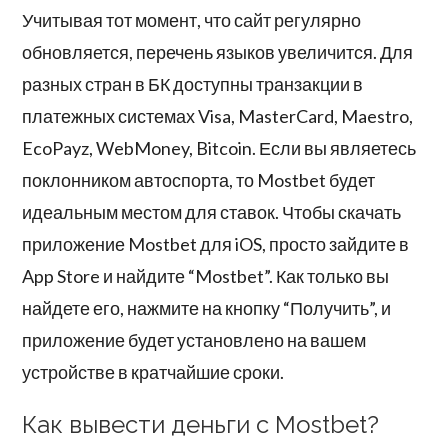
Учитывая тот момент, что сайт регулярно
обновляется, перечень языков увеличится. Для
разных стран в БК доступны транзакции в
платежных системах Visa, MasterCard, Maestro,
EcoPayz, WebMoney, Bitcoin. Если вы являетесь
поклонником автоспорта, то Mostbet будет
идеальным местом для ставок. Чтобы скачать
приложение Mostbet для iOS, просто зайдите в
App Store и найдите “Mostbet”. Как только вы
найдете его, нажмите на кнопку “Получить”, и
приложение будет установлено на вашем
устройстве в кратчайшие сроки.
Как вывести деньги с Mostbet?