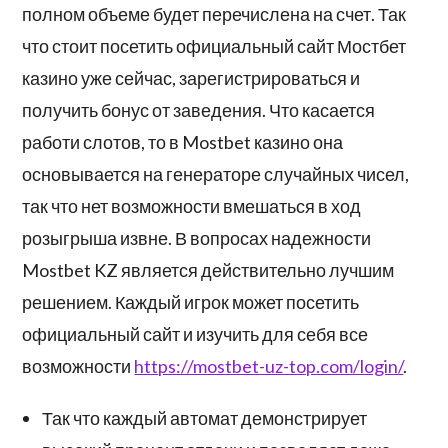
полном объеме будет перечислена на счет. Так
что стоит посетить официальный сайт Мостбет
казино уже сейчас, зарегистрироваться и
получить бонус от заведения. Что касается
работи слотов, то в Mostbet казино она
основывается на генераторе случайных чисел,
так что нет возможности вмешаться в ход
розыгрыша извне. В вопросах надежности
Mostbet KZ является действительно лучшим
решением. Каждый игрок может посетить
официальный сайт и изучить для себя все
возможности
https://mostbet-uz-top.com/login/
.
Так что каждый автомат демонстрирует