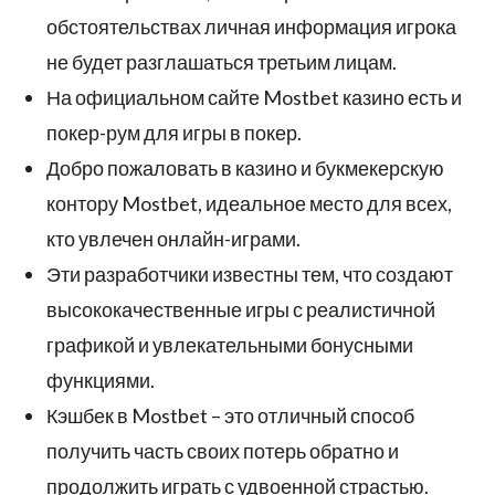
обстоятельствах личная информация игрока
не будет разглашаться третьим лицам.
На официальном сайте Mostbet казино есть и
покер-рум для игры в покер.
Добро пожаловать в казино и букмекерскую
контору Mostbet, идеальное место для всех,
кто увлечен онлайн-играми.
Эти разработчики известны тем, что создают
высококачественные игры с реалистичной
графикой и увлекательными бонусными
функциями.
Кэшбек в Mostbet – это отличный способ
получить часть своих потерь обратно и
продолжить играть с удвоенной страстью.