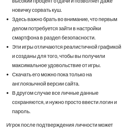
высокий процент отдачи и позволяет даже
новичку сорвать куш.
Здесь важно брать во внимание, что первым
делом потребуется зайти в настройки
смартфона в раздел безопасности.
Эти игры отличаются реалистичной графикой
и созданы для того, чтобы вы получили
максимальное удовольствие от игры.
Скачать его можно пока только на
англоязычной версии сайта.
В другом случае все личные данные
сохраняются, и нужно просто ввести логин и
пароль.
Игрок после подтверждения личности может