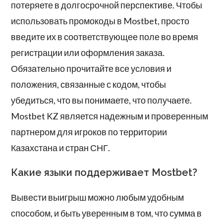
потеряете в долгосрочной перспективе. Чтобы
использовать промокоды в Mostbet, просто
введите их в соответствующее поле во время
регистрации или оформления заказа.
Обязательно прочитайте все условия и
положения, связанные с кодом, чтобы
убедиться, что вы понимаете, что получаете.
Mostbet KZ является надежным и проверенным
партнером для игроков по территории
Казахстана и стран СНГ.
Какие языки поддерживает Mostbet?
Вывести выигрыш можно любым удобным
способом, и быть уверенным в том, что сумма в