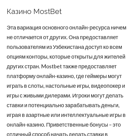
Казино MostBet
Эта вариация основного онлайн-ресурса ничем
не отличается от других. Она предоставляет
пользователям из Узбекистана доступ ко всем
опциям конторы, которые открыты для жителей
других стран. Mostbet также предоставляет
платформу онлайн-казино, где геймеры могут
играть в слоты, настольные игры, видеопокер и
игры с живыми дилерами. Игроки могут делать
ставки и потенциально зарабатывать деньги,
играя в азартные или интеллектуальные игры в
онлайн-казино. Приветственные бонусы – это
отличный способ начать делать ставки в