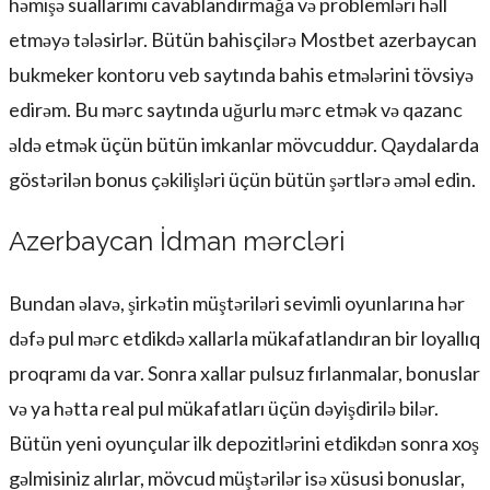
həmişə suallarımı cavablandırmağa və problemləri həll
etməyə tələsirlər. Bütün bahisçilərə Mostbet azerbaycan
bukmeker kontoru veb saytında bahis etmələrini tövsiyə
edirəm. Bu mərc saytında uğurlu mərc etmək və qazanc
əldə etmək üçün bütün imkanlar mövcuddur. Qaydalarda
göstərilən bonus çəkilişləri üçün bütün şərtlərə əməl edin.
Azerbaycan İdman mərcləri
Bundan əlavə, şirkətin müştəriləri sevimli oyunlarına hər
dəfə pul mərc etdikdə xallarla mükafatlandıran bir loyallıq
proqramı da var. Sonra xallar pulsuz fırlanmalar, bonuslar
və ya hətta real pul mükafatları üçün dəyişdirilə bilər.
Bütün yeni oyunçular ilk depozitlərini etdikdən sonra xoş
gəlmisiniz alırlar, mövcud müştərilər isə xüsusi bonuslar,