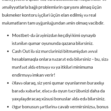
əməliyyatlarla bağlı problemlərin qarşısını almaq üçün
bukmeker kontoru işçiləri üçün elan edilmiş və real
məlumatların tam uyğunluğundan əmin olmaq vacibdir.
Mostbet-də ürəyinizdən keçdiyi kimi oynayıb
istənilən qumar oyununda qazana bilərsiniz.
Cash Out ilə siz mərclərinizi bitməmişdən əvvəl
hesablamaqla onlara nəzarət edə bilərsiniz – bu, sizə
mənfəət əldə etməyə və ya itkiləri minimuma
endirməyə imkan verir!
Əlavə olaraq, siz yeni qumar oyunlarının buraxılışı
barədə xəbərlər, eləcə də oyun təcrübənizi daha da
yaxşılaşdıracaq xüsusi bonuslar əldə edə bilərsiniz.
Əgər bonusun şərtlərinə cavab vermirsinizsə, bonus