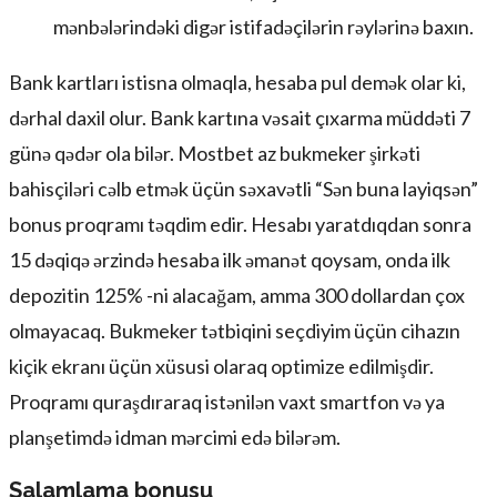
mənbələrindəki digər istifadəçilərin rəylərinə baxın.
Bank kartları istisna olmaqla, hesaba pul demək olar ki,
dərhal daxil olur. Bank kartına vəsait çıxarma müddəti 7
günə qədər ola bilər. Mostbet az bukmeker şirkəti
bahisçiləri cəlb etmək üçün səxavətli “Sən buna layiqsən”
bonus proqramı təqdim edir. Hesabı yaratdıqdan sonra
15 dəqiqə ərzində hesaba ilk əmanət qoysam, onda ilk
depozitin 125% -ni alacağam, amma 300 dollardan çox
olmayacaq. Bukmeker tətbiqini seçdiyim üçün cihazın
kiçik ekranı üçün xüsusi olaraq optimize edilmişdir.
Proqramı quraşdıraraq istənilən vaxt smartfon və ya
planşetimdə idman mərcimi edə bilərəm.
Salamlama bonusu