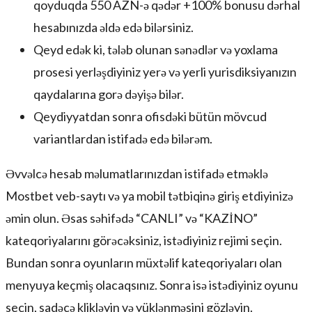
qoyduqda 550 AZN-ə qədər +100% bonusu dərhal
hesabınızda əldə edə bilərsiniz.
Qeyd edək ki, tələb olunan sənədlər və yoxlama
prosesi yerləşdiyiniz yerə və yerli yurisdiksiyanızın
qaydalarına gorə dəyişə bilər.
Qeydiyyatdan sonra ofisdəki bütün mövcud
variantlardan istifadə edə bilərəm.
Əvvəlcə hesab məlumatlarınızdan istifadə etməklə
Mostbet veb-saytı və ya mobil tətbiqinə giriş etdiyinizə
əmin olun. Əsas səhifədə “CANLI” və “KAZİNO”
kateqoriyalarını görəcəksiniz, istədiyiniz rejimi seçin.
Bundan sonra oyunların müxtəlif kateqoriyaları olan
menyuya keçmiş olacaqsınız. Sonra isə istədiyiniz oyunu
seçin, sadəcə klikləyin və yüklənməsini gözləyin.