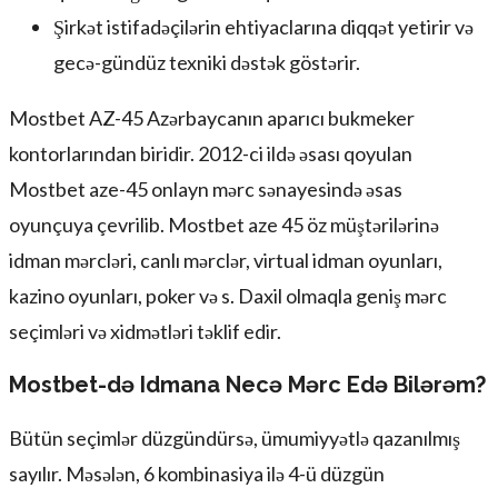
Şirkət istifadəçilərin ehtiyaclarına diqqət yetirir və
gecə-gündüz texniki dəstək göstərir.
Mostbet AZ-45 Azərbaycanın aparıcı bukmeker
kontorlarından biridir. 2012-ci ildə əsası qoyulan
Mostbet aze-45 onlayn mərc sənayesində əsas
oyunçuya çevrilib. Mostbet aze 45 öz müştərilərinə
idman mərcləri, canlı mərclər, virtual idman oyunları,
kazino oyunları, poker və s. Daxil olmaqla geniş mərc
seçimləri və xidmətləri təklif edir.
Mostbet-də Idmana Necə Mərc Edə Bilərəm?
Bütün seçimlər düzgündürsə, ümumiyyətlə qazanılmış
sayılır. Məsələn, 6 kombinasiya ilə 4-ü düzgün