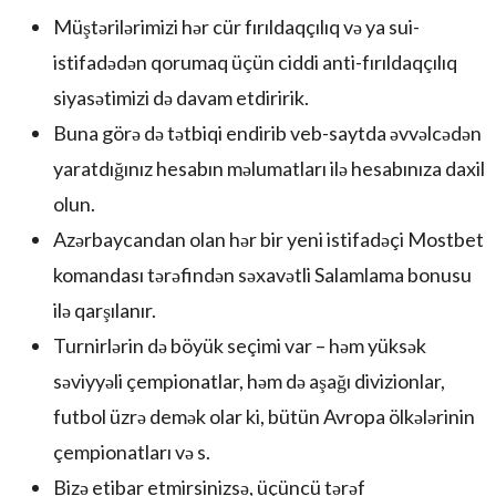
Müştərilərimizi hər cür fırıldaqçılıq və ya sui-
istifadədən qorumaq üçün ciddi anti-fırıldaqçılıq
siyasətimizi də davam etdiririk.
Buna görə də tətbiqi endirib veb-saytda əvvəlcədən
yaratdığınız hesabın məlumatları ilə hesabınıza daxil
olun.
Azərbaycandan olan hər bir yeni istifadəçi Mostbet
komandası tərəfindən səxavətli Salamlama bonusu
ilə qarşılanır.
Turnirlərin də böyük seçimi var – həm yüksək
səviyyəli çempionatlar, həm də aşağı divizionlar,
futbol üzrə demək olar ki, bütün Avropa ölkələrinin
çempionatları və s.
Bizə etibar etmirsinizsə, üçüncü tərəf