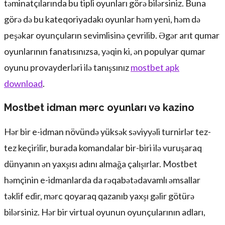
təminatçılarında bu tipli oyunları görə bilərsiniz. Buna
görə də bu kateqoriyadakı oyunlar həm yeni, həm də
peşəkar oyunçuların sevimlisinə çevrilib. Əgər arıt qumar
oyunlarının fanatısınızsa, yəqin ki, ən populyar qumar
oyunu provayderləri ilə tanışsınız
mostbet apk
download
.
Mostbet idman mərc oyunları və kazino
Hər bir e-idman növündə yüksək səviyyəli turnirlər tez-
tez keçirilir, burada komandalar bir-biri ilə vuruşaraq
dünyanın ən yaxşısı adını almağa çalışırlar. Mostbet
həmçinin e-idmanlarda da rəqabətədavamlı əmsallar
təklif edir, mərc qoyaraq qazanıb yaxşı gəlir götürə
bilərsiniz. Hər bir virtual oyunun oyunçularının adları,