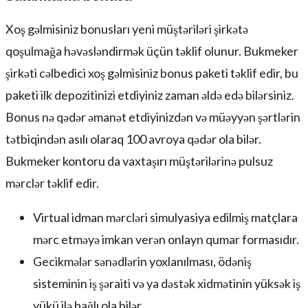
Xoş gəlmisiniz bonusları yeni müştəriləri şirkətə
qoşulmağa həvəsləndirmək üçün təklif olunur. Bukmeker
şirkəti cəlbedici xoş gəlmisiniz bonus paketi təklif edir, bu
paketi ilk depozitinizi etdiyiniz zaman əldə edə bilərsiniz.
Bonus nə qədər əmanət etdiyinizdən və müəyyən şərtlərin
tətbiqindən asılı olaraq 100 avroya qədər ola bilər.
Bukmeker kontoru da vaxtaşırı müştərilərinə pulsuz
mərclər təklif edir.
Virtual idman mərcləri simulyasiya edilmiş matçlara
mərc etməyə imkan verən onlayn qumar formasıdır.
Gecikmələr sənədlərin yoxlanılması, ödəniş
sisteminin iş şəraiti və ya dəstək xidmətinin yüksək iş
yükü ilə bağlı ola bilər.