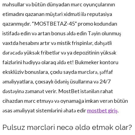
məhsullar və bütün dünyadan mərc oyunçularının
etimadını qazanan müştəri xidməti ilə reputasiya
qazanmışdır. “MOSTBETAZ-45” promo kodundan
istifadə edin və artan bonus əldə edin Təyin olunmuş
vaxtda hesabını artır və mistik frispinlər, dəhşətli
dərəcədə yüksək fribetlər və ya depozitinin yüksək
faizlərini hədiyyə olaraq əldə et! Bukmeker kontoru
eksklüziv bonuslara, çoxlu sayda mərclərə, şəffaf
əməliyyatlara, çoxsaylı ödəniş üsullarına və 24/7
dəstəyinə zəmanət verir. MostBet istənilən rahat
cihazdan mərc etməyə və oynamağa imkan verən bütün
əsas əməliyyat sistemlərini əhatə edir
mostbet giriş
.
Pulsuz mərcləri necə əldə etmək olar?