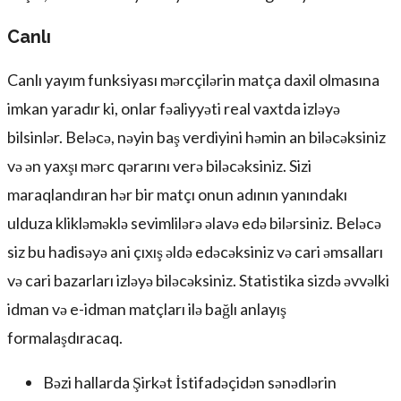
Canlı
Canlı yayım funksiyası mərcçilərin matça daxil olmasına
imkan yaradır ki, onlar fəaliyyəti real vaxtda izləyə
bilsinlər. Beləcə, nəyin baş verdiyini həmin an biləcəksiniz
və ən yaxşı mərc qərarını verə biləcəksiniz. Sizi
maraqlandıran hər bir matçı onun adının yanındakı
ulduza klikləməklə sevimlilərə əlavə edə bilərsiniz. Beləcə
siz bu hadisəyə ani çıxış əldə edəcəksiniz və cari əmsalları
və cari bazarları izləyə biləcəksiniz. Statistika sizdə əvvəlki
idman və e-idman matçları ilə bağlı anlayış
formalaşdıracaq.
Bəzi hallarda Şirkət İstifadəçidən sənədlərin