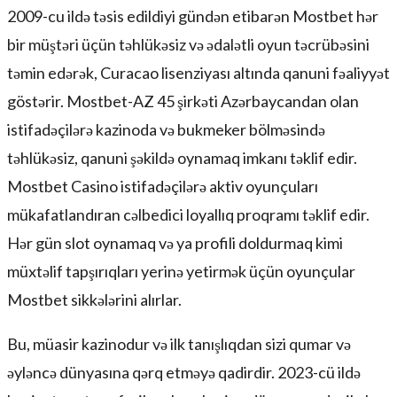
2009-cu ildə təsis edildiyi gündən etibarən Mostbet hər
bir müştəri üçün təhlükəsiz və ədalətli oyun təcrübəsini
təmin edərək, Curacao lisenziyası altında qanuni fəaliyyət
göstərir. Mostbet-AZ 45 şirkəti Azərbaycandan olan
istifadəçilərə kazinoda və bukmeker bölməsində
təhlükəsiz, qanuni şəkildə oynamaq imkanı təklif edir.
Mostbet Casino istifadəçilərə aktiv oyunçuları
mükafatlandıran cəlbedici loyallıq proqramı təklif edir.
Hər gün slot oynamaq və ya profili doldurmaq kimi
müxtəlif tapşırıqları yerinə yetirmək üçün oyunçular
Mostbet sikkələrini alırlar.
Bu, müasir kazinodur və ilk tanışlıqdan sizi qumar və
əyləncə dünyasına qərq etməyə qadirdir. 2023-cü ildə