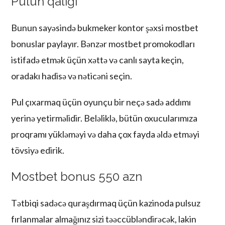
Pulun qalığı
Bunun sayəsində bukmeker kontor şəxsi mostbet
bonuslar paylayır. Bənzər mostbet promokodları
istifadə etmək üçün xəttə və canlı sayta keçin,
oradakı hadisə və nəticəni seçin.
Pul çıxarmaq üçün oyunçu bir neçə sadə addımı
yerinə yetirməlidir. Beləliklə, bütün oxucularımıza
proqramı yükləməyi və daha çox fayda əldə etməyi
tövsiyə edirik.
Mostbet bonus 550 azn
Tətbiqi sadəcə quraşdırmaq üçün kazinoda pulsuz
fırlanmalar almağınız sizi təəccübləndirəcək, lakin