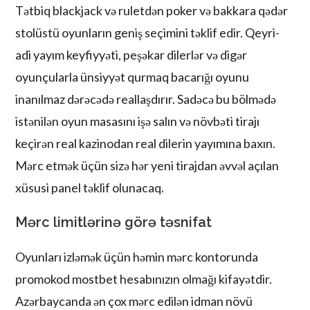
Tətbiq blackjack və ruletdən poker və bakkara qədər
stolüstü oyunların geniş seçimini təklif edir. Qeyri-
adi yayım keyfiyyəti, peşəkar dilerlər və digər
oyunçularla ünsiyyət qurmaq bacarığı oyunu
inanılmaz dərəcədə reallaşdırır. Sadəcə bu bölmədə
istənilən oyun masasını işə salın və növbəti tirajı
keçirən real kazinodan real dilerin yayımına baxın.
Mərc etmək üçün sizə hər yeni tirajdan əvvəl açılan
xüsusi panel təklif olunacaq.
Mərc limitlərinə görə təsnifat
Oyunları izləmək üçün həmin mərc kontorunda
promokod mostbet hesabınızın olmağı kifayətdir.
Azərbaycanda ən çox mərc edilən idman növü