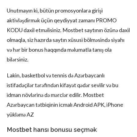
Unutmayın ki, bütün promosyonlara girişi
aktivləşdirmək üçün qeydiyyat zamanı PROMO
KODU daxil etməlisiniz. Mostbet saytının özünə daxil
olmaqla, siz hazırda saytın xüsusi bölməsində siyahı
və hər bir bonus haqqında məlumatla tanış ola
bilərsiniz.
Lakin, basketbol və tennis də Azərbaycanlı
istifadəçilər tərəfindən kifayət qədər sevilir və bu
idman növlərinə də mərclər edilir. Mostbet
Azərbaycan tətbiqinin icmalı Android APK, iPhone
yükləmə AZ
Mostbet hansı bonusu seçmək