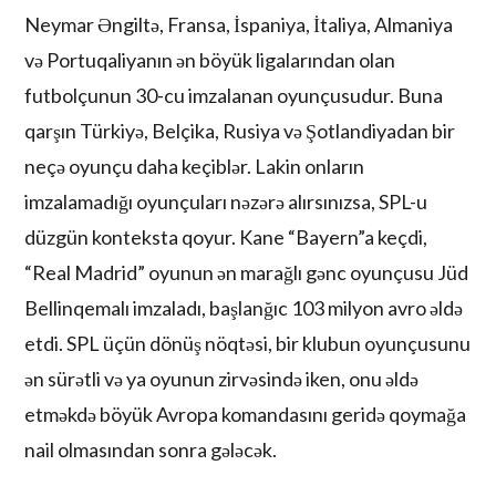
Neymar Əngiltə, Fransa, İspaniya, İtaliya, Almaniya
və Portuqaliyanın ən böyük ligalarından olan
futbolçunun 30-cu imzalanan oyunçusudur. Buna
qarşın Türkiyə, Belçika, Rusiya və Şotlandiyadan bir
neçə oyunçu daha keçiblər. Lakin onların
imzalamadığı oyunçuları nəzərə alırsınızsa, SPL-u
düzgün konteksta qoyur. Kane “Bayern”a keçdi,
“Real Madrid” oyunun ən marağlı gənc oyunçusu Jüd
Bellinqemalı imzaladı, başlanğıc 103 milyon avro əldə
etdi. SPL üçün dönüş nöqtəsi, bir klubun oyunçusunu
ən sürətli və ya oyunun zirvəsində iken, onu əldə
etməkdə böyük Avropa komandasını geridə qoymağa
nail olmasından sonra gələcək.