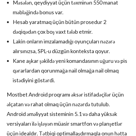
Məsələn, qeydiyyat üçün təxminən 550 manat
məbləğində bonus var.
Hesab yaratmaq üçün bütün prosedur 2
dəqiqədən çox boş vaxt tələb etmir.
Lakin onların imzalamadığı oyunçuları nəzərə
alırsınızsa, SPL-u düzgün konteksta qoyur.
Kane aşkar şəkildə yeni komandasının uğuru və pis
qərarlardan qorunmağa nail olmağa nail olmaq
istədiyini göstərdi.
Mostbet Android proqramı əksər istifadəçilər üçün
əlçatan və rahat olmaq üçün nəzərdə tutulub.
Android əməliyyat sisteminin 5.1 və daha yüksək
versiyaları ilə işləyən müasir smartfon və planşetlər
üçün idealdır. Tətbiqi optimallaşdırmaqla onun hətta