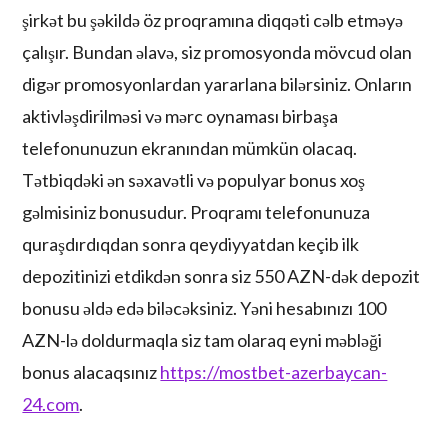
şirkət bu şəkildə öz proqramına diqqəti cəlb etməyə
çalışır. Bundan əlavə, siz promosyonda mövcud olan
digər promosyonlardan yararlana bilərsiniz. Onların
aktivləşdirilməsi və mərc oynaması birbaşa
telefonunuzun ekranından mümkün olacaq.
Tətbiqdəki ən səxavətli və populyar bonus xoş
gəlmisiniz bonusudur. Proqramı telefonunuza
quraşdırdıqdan sonra qeydiyyatdan keçib ilk
depozitinizi etdikdən sonra siz 550 AZN-dək depozit
bonusu əldə edə biləcəksiniz. Yəni hesabınızı 100
AZN-lə doldurmaqla siz tam olaraq eyni məbləği
bonus alacaqsınız
https://mostbet-azerbaycan-
24.com
.