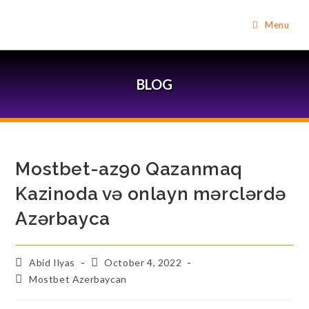
Menu
BLOG
Mostbet-az90 Qazanmaq
Kazinoda və onlayn mərclərdə
Azərbayca
Abid Ilyas
October 4, 2022
Mostbet Azerbaycan