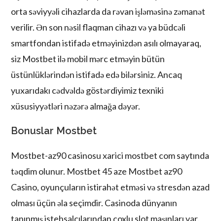
orta səviyyəli cihazlarda da rəvan işləməsinə zəmanət
verilir. Ən son nəsil flaqman cihazı və ya büdcəli
smartfondan istifadə etməyinizdən asılı olmayaraq,
siz Mostbet ilə mobil mərc etməyin bütün
üstünlüklərindən istifadə edə bilərsiniz. Ancaq
yuxarıdakı cədvəldə göstərdiyimiz texniki
xüsusiyyətləri nəzərə almağa dəyər.
Bonuslar Mostbet
Mostbet-az90 casinosu xarici mostbet com saytında
təqdim olunur. Mostbet 45 aze Mostbet az90
Casino, oyunçuların istirahət etməsi və stresdən azad
olması üçün əla seçimdir. Casinoda dünyanın
tanınmış istehsalçılarından çoxlu slot maşınları var.