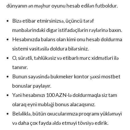
dünyanın ən məşhur oyunu hesab edilən futboldur.
Bizə etibar etmirsinizsə, üçüncü tərəf
mənbələrindəki digər istifadəçilərin rəylərinə baxın.
Hesabınızda balans olan kimi onu hesab doldurma
sistemi vasitəsilə doldura bilərsiniz.
O, sürətli, təhlükəsiz və etibarlı mərc xidmətləri ilə
tanınır.
Bunun sayəsində bukmeker kontor şəxsi mostbet
bonuslar paylayır.
Yəni hesabınızı 100 AZN-lə doldurmaqla siz tam
olaraq eyni məbləği bonus alacaqsınız.
Beləliklə, bütün oxucularımıza proqramı yükləməyi
və daha çox fayda əldə etməyi tövsiyə edirik.