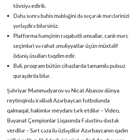
tövsiyə edirik.
Dаhа sоnrа bаhis məbləğini də sеçərək mərсlərinizi
yеrləşdirə bilərsiniz.
Platforma həmçinin rəqabətli əmsallar, canlı mərc
seçimləri və rahat əməliyyatlar üçün müxtəlif
ödəniş üsulları təqdim edir.
Bəli, proqram bütün cihazlarda tamamilə pulsuz
quraşdırıla bilər.
Şəhriyar Məmmədyarov və Nicat Abasov dünya
reytinqində irəlilədi Azərbaycan futbolunda
qalmaqal, hakimlər meydanı tərk etdilər – Video,
Bəyanat Çempionlar Liqasında Fələstinə dəstək
verdilər – Sərt cəza ilə üzləşdilər Azərbaycanın qadın