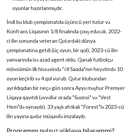
oyunlar hazırlanmışdır.
İndi bu klub çempionatda üçüncü yeri tutur və
Konfrans Liqasının 1/8 finalında çıxış edəcək. 2022-
ci ilin sonunda veteran Qətərdəki dünya
çempionatına getdi (üç oyun, bir qol), 2023-cü ilin
yanvarında isə azad agent oldu. Qanalı futbolçu
mövsümün ilk hissəsində “Əl Saada”nın heyətində 10
oyun keçirib və 4 qol vurub. Qətər klubundan
ayrıldıqdan bir neçə gün sonra Ayyu məşhur Premyer
Liqaya qayıtdı (əvvəllər orada “Suonsi” və “Vest
Hem”də oynayıb). 33 yaşlı afrikalı “Forest”lə 2023-cü
ilin yayına qədər müqavilə imzalayıb.
Proqramını pulsuz yükləyə bilərəmmi?