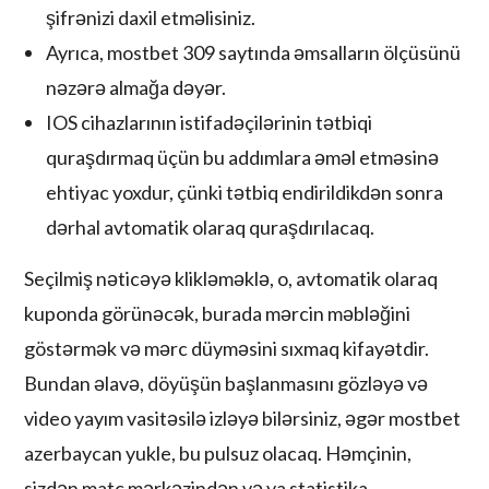
şifrənizi daxil etməlisiniz.
Ayrıca, mostbet 309 saytında əmsalların ölçüsünü
nəzərə almağa dəyər.
IOS cihazlarının istifadəçilərinin tətbiqi
quraşdırmaq üçün bu addımlara əməl etməsinə
ehtiyac yoxdur, çünki tətbiq endirildikdən sonra
dərhal avtomatik olaraq quraşdırılacaq.
Seçilmiş nəticəyə klikləməklə, o, avtomatik olaraq
kuponda görünəcək, burada mərcin məbləğini
göstərmək və mərc düyməsini sıxmaq kifayətdir.
Bundan əlavə, döyüşün başlanmasını gözləyə və
video yayım vasitəsilə izləyə bilərsiniz, əgər mostbet
azerbaycan yukle, bu pulsuz olacaq. Həmçinin,
sizdən matç mərkəzindən və ya statistika