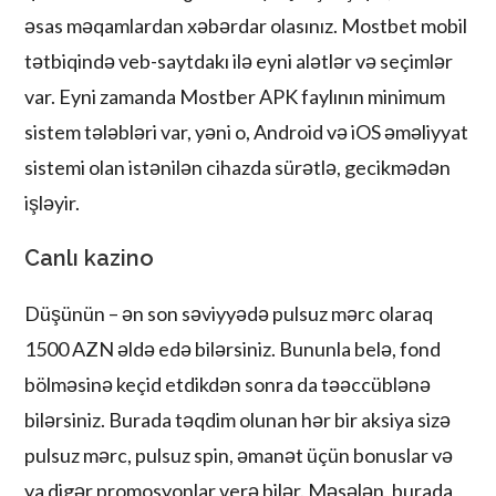
əsas məqamlardan xəbərdar olasınız. Mostbet mobil
tətbiqində veb-saytdakı ilə eyni alətlər və seçimlər
var. Eyni zamanda Mostber APK faylının minimum
sistem tələbləri var, yəni o, Android və iOS əməliyyat
sistemi olan istənilən cihazda sürətlə, gecikmədən
işləyir.
Canlı kazino
Düşünün – ən son səviyyədə pulsuz mərc olaraq
1500 AZN əldə edə bilərsiniz. Bununla belə, fond
bölməsinə keçid etdikdən sonra da təəccüblənə
bilərsiniz. Burada təqdim olunan hər bir aksiya sizə
pulsuz mərc, pulsuz spin, əmanət üçün bonuslar və
ya digər promosyonlar verə bilər. Məsələn, burada