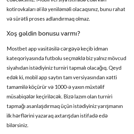
kotirovkaları əl ilə yeniləməli olacaqsınız, bunu rahat
və sürətli proses adlandırmaq olmaz.
Xoş gəldin bonusu varmı?
Mostbet app vasitəsilə cərgəyə keçib idman
kateqoriyasında futbolu seçməklə biz yalnız mövcud
siyahıdan istədiyiniz turniri tapmalı olacağıq. Qeyd
edək ki, mobil app saytın tam versiyasından xətti
tamamilə köçürür və 1000-ə yaxın müxtəlif
müsabiqələr keçiriləcək. Bizə lazım olan turniri
tapmağı asanlaşdırmaq üçün istədiyiniz yarışmanın
ilk hərflərini yazaraq axtarışdan istifadə edə
bilərsiniz.