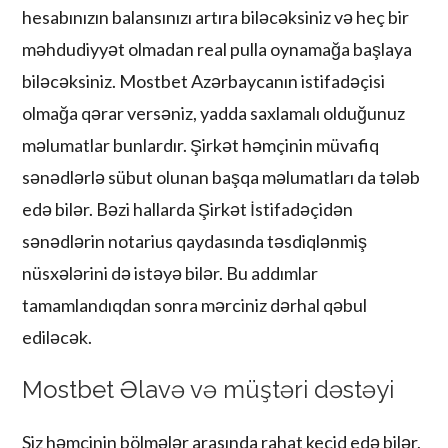
hesabınızın balansınızı artıra biləcəksiniz və heç bir
məhdudiyyət olmadan real pulla oynamağa başlaya
biləcəksiniz. Mostbet Azərbaycanın istifadəçisi
olmağa qərar versəniz, yadda saxlamalı olduğunuz
məlumatlar bunlardır. Şirkət həmçinin müvafiq
sənədlərlə sübut olunan başqa məlumatları da tələb
edə bilər. Bəzi hallarda Şirkət İstifadəçidən
sənədlərin notarius qaydasında təsdiqlənmiş
nüsxələrini də istəyə bilər. Bu addımlar
tamamlandıqdan sonra mərciniz dərhal qəbul
ediləcək.
Mostbet Əlavə və müştəri dəstəyi
Siz həmçinin bölmələr arasında rahat keçid edə bilər,