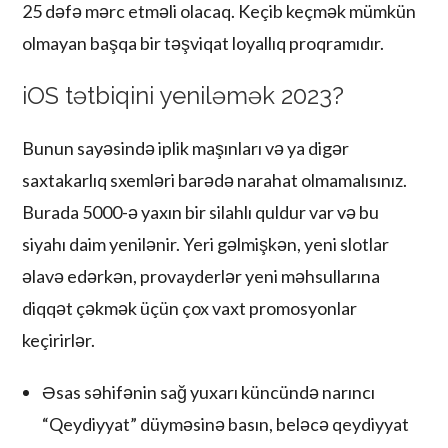
25 dəfə mərc etməli olacaq. Keçib keçmək mümkün
olmayan başqa bir təşviqat loyallıq proqramıdır.
iOS tətbiqini yeniləmək 2023?
Bunun sayəsində iplik maşınları və ya digər
saxtakarlıq sxemləri barədə narahat olmamalısınız.
Burada 5000-ə yaxın bir silahlı quldur var və bu
siyahı daim yenilənir. Yeri gəlmişkən, yeni slotlar
əlavə edərkən, provayderlər yeni məhsullarına
diqqət çəkmək üçün çox vaxt promosyonlar
keçirirlər.
Əsas səhifənin sağ yuxarı küncündə narıncı
“Qeydiyyat” düyməsinə basın, beləcə qeydiyyat