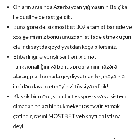
Onların arasında Azərbaycan yığmasının Belçika
ilə duelinə də rast gəldik.
Buna görə də, siz mostbet 309 a tam etibar edə və
xoş gəlmisiniz bonusunuzdan istifadə etmək üçün
elə indi saytda qeydiyyatdan keçə bilərsiniz.
Etibarlılığı, əlverişli şərtləri, xidmət
funksionallığını və bonus proqramını nəzərə
alaraq, platformada qeydiyyatdan keçməyə elə
indidən davam etməyinizi tövsiyə edirik!
Klassik bir mərc, standart ekspress və ya sistem
olmadan ən azı bir bukmeker təsəvvür etmək
çətindir, rəsmi MOSTBET veb saytı da istisna
deyil.