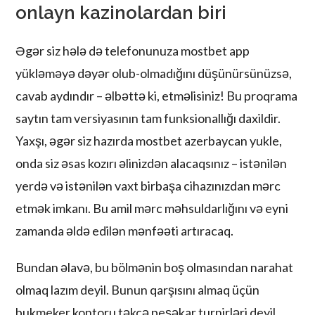
onlayn kazinolardan biri
Əgər siz hələ də telefonunuza mostbet app
yükləməyə dəyər olub-olmadığını düşünürsünüzsə,
cavab aydındır – əlbəttə ki, etməlisiniz! Bu proqrama
saytın tam versiyasının tam funksionallığı daxildir.
Yaxşı, əgər siz hazırda mostbet azerbaycan yukle,
onda siz əsas kozırı əlinizdən alacaqsınız – istənilən
yerdə və istənilən vaxt birbaşa cihazınızdan mərc
etmək imkanı. Bu amil mərc məhsuldarlığını və eyni
zamanda əldə edilən mənfəəti artıracaq.
Bundan əlavə, bu bölmənin boş olmasından narahat
olmaq lazım deyil. Bunun qarşısını almaq üçün
bukmeker kontoru təkcə peşəkar turnirləri deyil,