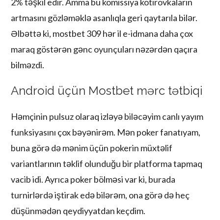
2% təşkil edir. Amma bu komissiya kotirovkaların
artmasını gözləməklə asanlıqla geri qaytarıla bilər.
Əlbəttə ki, mostbet 309 hər il e-idmana daha çox
maraq göstərən gənc oyunçuları nəzərdən qaçıra
bilməzdi.
Android üçün Mostbet mərc tətbiqi
Həmçinin pulsuz olaraq izləyə biləcəyim canlı yayım
funksiyasını çox bəyənirəm. Mən poker fanatıyam,
buna görə də mənim üçün pokerin müxtəlif
variantlarının təklif olunduğu bir platforma tapmaq
vacib idi. Ayrıca poker bölməsi var ki, burada
turnirlərdə iştirak edə bilərəm, ona görə də heç
düşünmədən qeydiyyatdan keçdim.