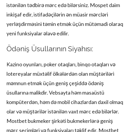
istənilən tədbirə mərc edə bilərsiniz. Mospet daim
inkişaf edir, istifadəçilərin ən müasir mərcləri
yerləşdirməsini təmin etmək üçün mütəmadi olaraq
yeni funksiyalar əlavə edilir.
Ödəniş Üsullarının Siyahısı:
Kazino oyunları, poker otaqları, binqo otaqları və
lotereyalar müxtəlif ölkələrdən olan müştəriləri
məmnun etmək üçün geniş çeşiddə ödəniş
üsullarına malikdir. Vebsayta həm masaüstü
kompüterdən, həm də mobil cihazlardan daxil olmaq
olar və müştərilər istənilən vaxt mərc edə bilərlər.
Mostbet bukmeker şirkəti bukmekerlərə geniş
mərc seçimləri və funksiyaları təklif edir. Mostbet