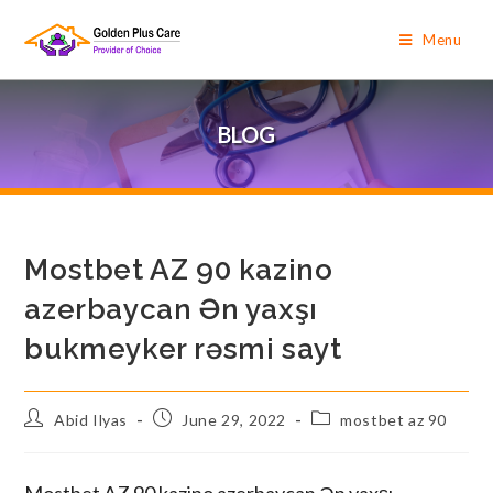
Menu
BLOG
Mostbet AZ 90 kazino
azerbaycan Ən yaxşı
bukmeyker rəsmi sayt
Abid Ilyas
June 29, 2022
mostbet az 90