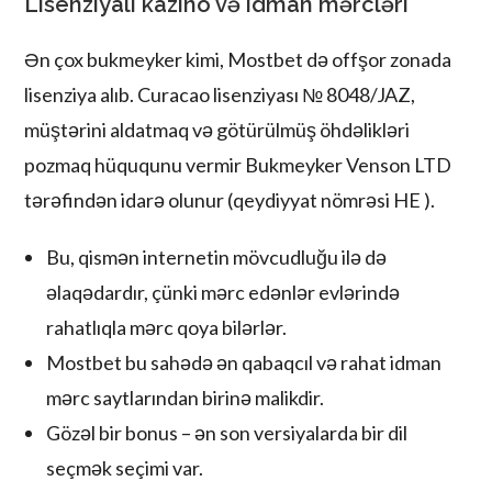
Lisenziyalı kazino və idman mərcləri
Ən çox bukmeyker kimi, Mostbet də offşor zonada
lisenziya alıb. Curacao lisenziyası № 8048/JAZ,
müştərini aldatmaq və götürülmüş öhdəlikləri
pozmaq hüququnu vermir Bukmeyker Venson LTD
tərəfindən idarə olunur (qeydiyyat nömrəsi HE ).
Bu, qismən internetin mövcudluğu ilə də
əlaqədardır, çünki mərc edənlər evlərində
rahatlıqla mərc qoya bilərlər.
Mostbet bu sahədə ən qabaqcıl və rahat idman
mərc saytlarından birinə malikdir.
Gözəl bir bonus – ən son versiyalarda bir dil
seçmək seçimi var.