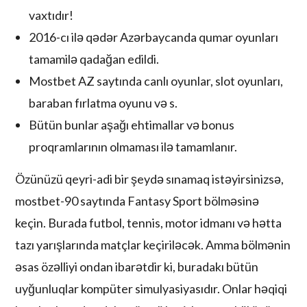
vaxtıdır!
2016-cı ilə qədər Azərbaycanda qumar oyunları
tamamilə qadağan edildi.
Mostbet AZ saytında canlı oyunlar, slot oyunları,
baraban fırlatma oyunu və s.
Bütün bunlar aşağı ehtimallar və bonus
proqramlarının olmaması ilə tamamlanır.
Özünüzü qeyri-adi bir şeydə sınamaq istəyirsinizsə,
mostbet-90 saytında Fantasy Sport bölməsinə
keçin. Burada futbol, tennis, motor idmanı və hətta
tazı yarışlarında matçlar keçiriləcək. Amma bölmənin
əsas özəlliyi ondan ibarətdir ki, buradakı bütün
uyğunluqlar kompüter simulyasiyasıdır. Onlar həqiqi