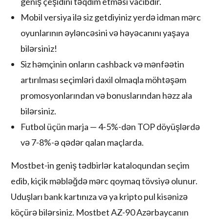
geniş çeşidini təqdim etməsi vacibdir.
Mobil versiya ilə siz getdiyiniz yerdə idman mərc
oyunlarının əyləncəsini və həyəcanını yaşaya
bilərsiniz!
Siz həmçinin onların cashback və mənfəətin
artırılması seçimləri daxil olmaqla möhtəşəm
promosyonlarından və bonuslarından həzz ala
bilərsiniz.
Futbol üçün marja — 4-5%-dən TOP döyüşlərdə
və 7-8%-ə qədər qalan maçlarda.
Mostbet-in geniş tədbirlər kataloqundan seçim
edib, kiçik məbləğdə mərc qoymaq tövsiyə olunur.
Uduşları bank kartınıza və ya kripto pul kisənizə
köçürə bilərsiniz. Mostbet AZ-90 Azərbaycanın