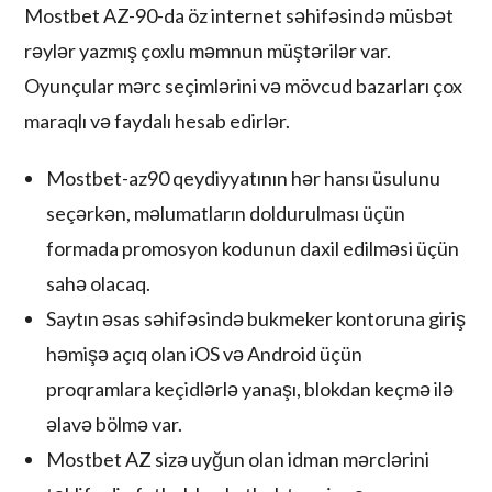
Mostbet AZ-90-da öz internet səhifəsində müsbət
rəylər yazmış çoxlu məmnun müştərilər var.
Oyunçular mərc seçimlərini və mövcud bazarları çox
maraqlı və faydalı hesab edirlər.
Mostbet-az90 qeydiyyatının hər hansı üsulunu
seçərkən, məlumatların doldurulması üçün
formada promosyon kodunun daxil edilməsi üçün
sahə olacaq.
Saytın əsas səhifəsində bukmeker kontoruna giriş
həmişə açıq olan iOS və Android üçün
proqramlara keçidlərlə yanaşı, blokdan keçmə ilə
əlavə bölmə var.
Mostbet AZ sizə uyğun olan idman mərclərini