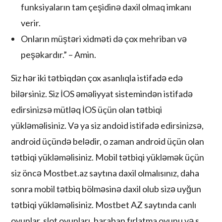
funksiyaların tam çeşidinə daxil olmaq imkanı
verir.
Onların müştəri xidməti də çox mehriban və
peşəkardır.” – Amin.
Siz hər iki tətbiqdən çox asanlıqla istifadə edə
bilərsiniz. Siz İOS əməliyyat sistemindən istifadə
edirsinizsə mütləq İOS üçün olan tətbiqi
yükləməlisiniz. Və ya siz andoid istifadə edirsinizsə,
android üçündə belədir, o zaman android üçün olan
tətbiqi yükləməlisiniz. Mobil tətbiqi yükləmək üçün
siz öncə Mostbet.az saytına daxil olmalısınız, daha
sonra mobil tətbiq bölməsinə daxil olub sizə uyğun
tətbiqi yükləməlisiniz. Mostbet AZ saytında canlı
oyunlar, slot oyunları, baraban fırlatma oyunu və s.