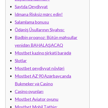
Saytda Qeydiyyat
İdmana Risksiz mərc edin!
Salamlama bonusu
Ödəniş Üsullarının Siyahısı:
Bədbin proqnoz: Bütün məhsullar
yenidən BAHALAŞACAQ
Mostbet kazino şirkəti barədə
Slotlar
Mostbet qeydiyyat növləri
Mostbet AZ 90 Azərbaycanda
Bukmeker və Casino
Casino oyunları
Mostbet Aviator oyunu
Mostbet Mobil Tətbiq: