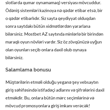
slotlarda qumar oynamamaq) versiyası mövcuddur.
Ödəniş sistemləri kazinoya nə qədər etibar etsə, bir
o qədər etibarlıdır. Siz sayta qeydiyyat olduqdan
sonra saytdakı bütün xidmətlərdən yararlana
bilərsiniz. Mostbet AZ saytında minlərlə bir birindən
maraqlı oyun növləri vardır. Siz öz zövqünüzə uyğun
olan oyunları seçib onlara daxil olub oynaya
bilərsiniz.
Salamlama bonusu
Müştərilərin etməli olduğu yeganə şey vebsaytın
giriş səhifəsində istifadəçi adlarını və şifrələrini daxil
etməkdir. Bu, onlara bütün mərc seçimlərinə və
mövcud promosyonlara giriş imkanı verəcək!