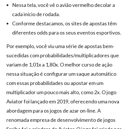
Nessa tela, você vê o avião vermelho decolar a
cada início de rodada.
Conforme destacamos, os sites de apostas têm
diferentes odds para os seus eventos esportivos.
Por exemplo, você viu uma série de apostas bem-
sucedidas com probabilidades/multiplicadores que
variam de 1,01x a 1,80x. O melhor curso de ação
nessa situação é configurar um saque automático
com essas probabilidades ou apostar em um
multiplicador um pouco mais alto, como 2x. O jogo
Aviator foi lançado em 2019, oferecendo uma nova
abordagem para os jogos de azar on-line. A
renomada empresa de desenvolvimento de jogos