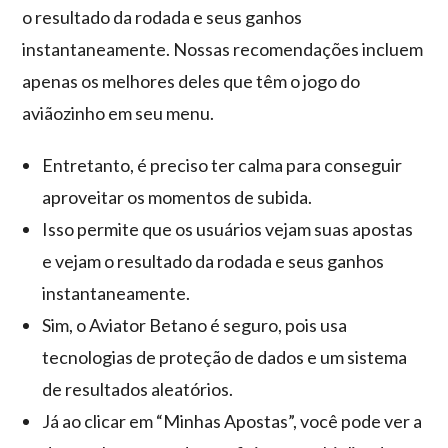
o resultado da rodada e seus ganhos
instantaneamente. Nossas recomendações incluem
apenas os melhores deles que têm o jogo do
aviãozinho em seu menu.
Entretanto, é preciso ter calma para conseguir
aproveitar os momentos de subida.
Isso permite que os usuários vejam suas apostas
e vejam o resultado da rodada e seus ganhos
instantaneamente.
Sim, o Aviator Betano é seguro, pois usa
tecnologias de proteção de dados e um sistema
de resultados aleatórios.
Já ao clicar em “Minhas Apostas”, você pode ver a