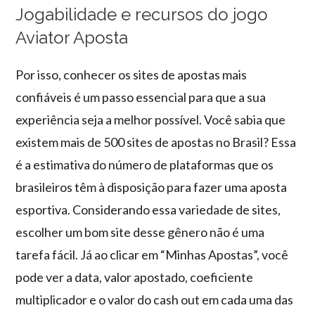
Jogabilidade e recursos do jogo
Aviator Aposta
Por isso, conhecer os sites de apostas mais
confiáveis é um passo essencial para que a sua
experiência seja a melhor possível. Você sabia que
existem mais de 500 sites de apostas no Brasil? Essa
é a estimativa do número de plataformas que os
brasileiros têm à disposição para fazer uma aposta
esportiva. Considerando essa variedade de sites,
escolher um bom site desse gênero não é uma
tarefa fácil. Já ao clicar em “Minhas Apostas”, você
pode ver a data, valor apostado, coeficiente
multiplicador e o valor do cash out em cada uma das