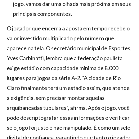
jogo, vamos dar uma olhada mais próxima em seus
principais componentes.
O jogador que encerra a aposta em tempo recebe o
valor investido multiplicado pelo número que
aparece na tela. O secretário municipal de Esportes,
Yves Carbinatti, lembra que a federação paulista
exige estádio com capacidade mínima de 8.000
lugares para jogos da série A-2. “A cidade de Rio
Claro finalmente terá um estádio assim, que atende
a exigência, sem precisar montar aquelas
arquibancadas tubulares”, afirma. Após o jogo, você
pode descriptografar essas informações e verificar
se o jogo foi justo e não manipulado. É como um selo
digital de confiança, garantindo que tanto o jogador