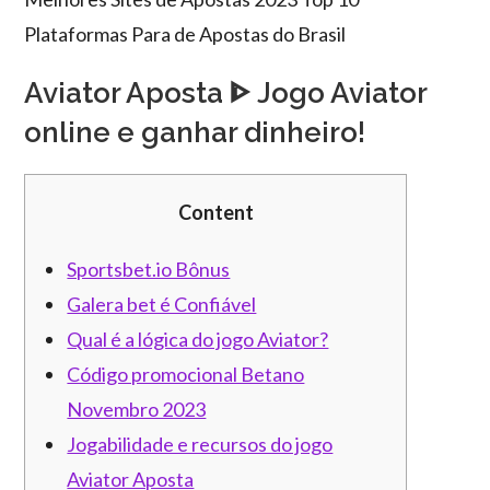
Plataformas Para de Apostas do Brasil
Aviator Aposta ᐈ Jogo Aviator
online e ganhar dinheiro!
Content
Sportsbet.io Bônus
Galera bet é Confiável
Qual é a lógica do jogo Aviator?
Código promocional Betano
Novembro 2023
Jogabilidade e recursos do jogo
Aviator Aposta