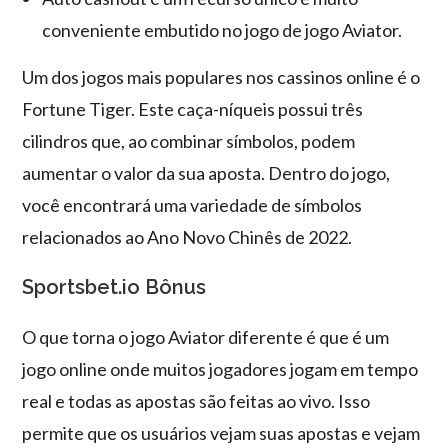
conveniente embutido no jogo de jogo Aviator.
Um dos jogos mais populares nos cassinos online é o
Fortune Tiger. Este caça-níqueis possui três
cilindros que, ao combinar símbolos, podem
aumentar o valor da sua aposta. Dentro do jogo,
você encontrará uma variedade de símbolos
relacionados ao Ano Novo Chinês de 2022.
Sportsbet.io Bônus
O que torna o jogo Aviator diferente é que é um
jogo online onde muitos jogadores jogam em tempo
real e todas as apostas são feitas ao vivo. Isso
permite que os usuários vejam suas apostas e vejam