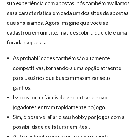
sua experiência com apostas, nós também avaliamos
essa característica em cada um dos sites de apostas
que analisamos. Agora imagine que você se
cadastrou em um site, mas descobriu que ele é uma
furada daquelas.
As probabilidades também são altamente
competitivas, tornando-a uma opção atraente
para usuários que buscam maximizar seus
ganhos.
Isso os torna fáceis de encontrar e novos
jogadores entram rapidamente no jogo.
Sim, é possível aliar o seu hobby por jogos com a
possibilidade de faturar em Real.
Auto cashout é um recurso único e muito