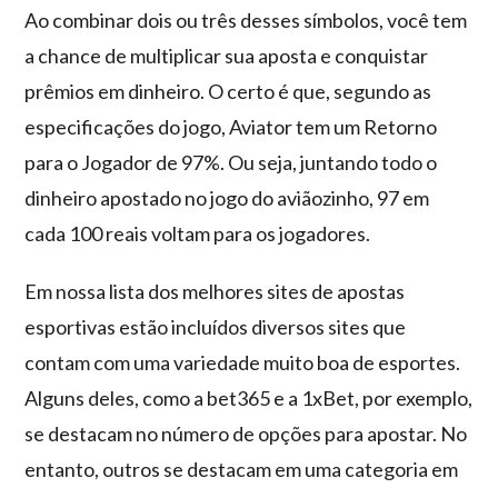
Ao combinar dois ou três desses símbolos, você tem
a chance de multiplicar sua aposta e conquistar
prêmios em dinheiro. O certo é que, segundo as
especificações do jogo, Aviator tem um Retorno
para o Jogador de 97%. Ou seja, juntando todo o
dinheiro apostado no jogo do aviãozinho, 97 em
cada 100 reais voltam para os jogadores.
Em nossa lista dos melhores sites de apostas
esportivas estão incluídos diversos sites que
contam com uma variedade muito boa de esportes.
Alguns deles, como a bet365 e a 1xBet, por exemplo,
se destacam no número de opções para apostar. No
entanto, outros se destacam em uma categoria em