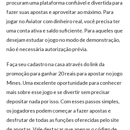
procuram uma plataforma confiável e divertida para
fazer suas apostas e aproveitar ao máximo. Para
jogar no Aviator com dinheiro real, você precisa ter
uma conta ativa e saldo suficiente. Para aqueles que
desejam estudar o jogo no modo de demonstração,
não é necessária autorização prévia.
Faça seu cadastro na casa através do link da
promoção para ganhar 20 reais para apostar no jogo
Mines. Uma excelente oportunidade para conhecer
mais sobre esse jogo e se divertir sem precisar
depositar nada por isso. Com esses passos simples,
os jogadores podem começar a fazer apostas e
desfrutar de todas as funções oferecidas pelo site
de apostas. Vale destacar que apenas o código de