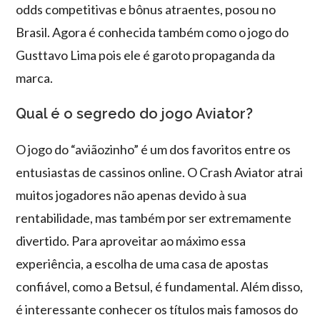
odds competitivas e bônus atraentes, posou no
Brasil. Agora é conhecida também como o jogo do
Gusttavo Lima pois ele é garoto propaganda da
marca.
Qual é o segredo do jogo Aviator?
O jogo do “aviãozinho” é um dos favoritos entre os
entusiastas de cassinos online. O Crash Aviator atrai
muitos jogadores não apenas devido à sua
rentabilidade, mas também por ser extremamente
divertido. Para aproveitar ao máximo essa
experiência, a escolha de uma casa de apostas
confiável, como a Betsul, é fundamental. Além disso,
é interessante conhecer os títulos mais famosos do