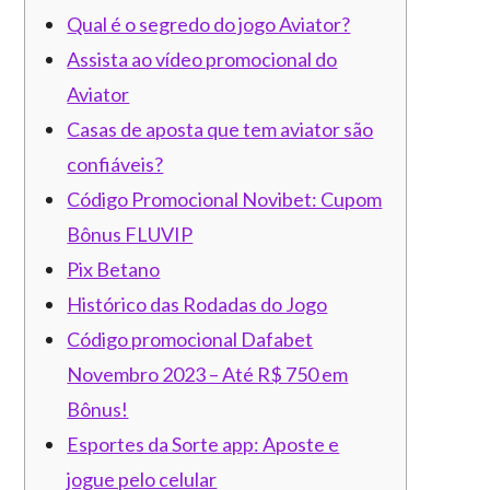
Qual é o segredo do jogo Aviator?
Assista ao vídeo promocional do
Aviator
Casas de aposta que tem aviator são
confiáveis?
Código Promocional Novibet: Cupom
Bônus FLUVIP
Pix Betano
Histórico das Rodadas do Jogo
Código promocional Dafabet
Novembro 2023 – Até R$ 750 em
Bônus!
Esportes da Sorte app: Aposte e
jogue pelo celular