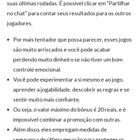
suas últimas rodadas. É possível clicar em “Partilhar
no chat” para contar seus resultados para os outros
jogadores.
Por mais tentador que possa parecer, esses jogos
são muito arriscados e você pode acabar
perdendo muito dinheiro se não tiver um bom
controle emocional.
Você pode experimentar a si mesmo e ao jogo,
aprender a jogabilidade, descobrir as regras e se
sentir muito mais confiante.
Ou seja, o valor máximo do bônus é 20 reais, e é
impossível combinar a promoção com outras.
Além disso, eles empregam medidas de
segurança de última geração para proteger os