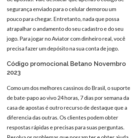
segurança enviado para o celular demorou um
pouco para chegar. Entretanto, nada que possa
atrapalhar o andamento do seu cadastro e do seu
jogo. Para jogar no Aviator com dinheiro real, você
precisa fazer um depósito na sua conta de jogo.
Código promocional Betano Novembro
2023
Como um dos melhores cassinos do Brasil, o suporte
de bate-papo ao vivo 24 horas, 7 dias por semana da
casa de apostas é outro recurso de destaque que a
diferencia das outras. Os clientes podem obter
respostas rápidas e precisas para suas perguntas.
Resolva os problemas que possam ter e obter ajuda