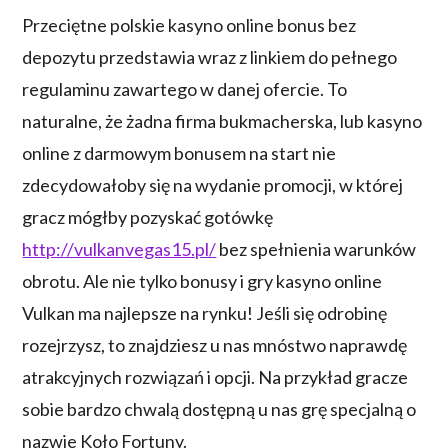
Przeciętne polskie kasyno online bonus bez
depozytu przedstawia wraz z linkiem do pełnego
regulaminu zawartego w danej ofercie. To
naturalne, że żadna firma bukmacherska, lub kasyno
online z darmowym bonusem na start nie
zdecydowałoby się na wydanie promocji, w której
gracz mógłby pozyskać gotówkę
http://vulkanvegas15.pl/
bez spełnienia warunków
obrotu. Ale nie tylko bonusy i gry kasyno online
Vulkan ma najlepsze na rynku! Jeśli się odrobinę
rozejrzysz, to znajdziesz u nas mnóstwo naprawdę
atrakcyjnych rozwiązań i opcji. Na przykład gracze
sobie bardzo chwalą dostępną u nas grę specjalną o
nazwie Koło Fortuny.