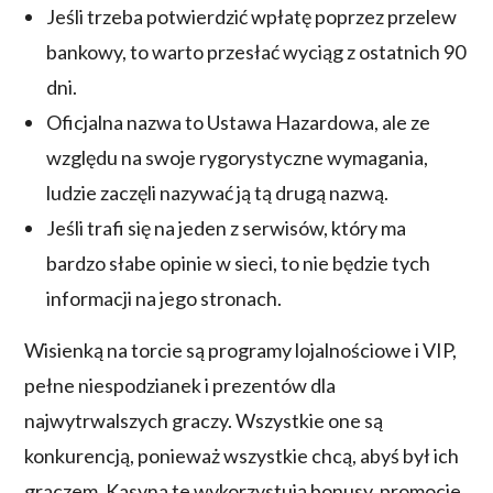
Jeśli trzeba potwierdzić wpłatę poprzez przelew
bankowy, to warto przesłać wyciąg z ostatnich 90
dni.
Oficjalna nazwa to Ustawa Hazardowa, ale ze
względu na swoje rygorystyczne wymagania,
ludzie zaczęli nazywać ją tą drugą nazwą.
Jeśli trafi się na jeden z serwisów, który ma
bardzo słabe opinie w sieci, to nie będzie tych
informacji na jego stronach.
Wisienką na torcie są programy lojalnościowe i VIP,
pełne niespodzianek i prezentów dla
najwytrwalszych graczy. Wszystkie one są
konkurencją, ponieważ wszystkie chcą, abyś był ich
graczem. Kasyna te wykorzystują bonusy, promocje,