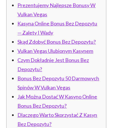
Prezentujemy Najlepsze Bonusy W
Vulkan Vegas
Kasyna Online Bonus Bez Depozytu
— Zalety I Wady
Skąd Zdobyć Bonus Bez Depozytu?
Vulkan Vegas Ulubionym Kasynem
Czym Dokładnie Jest Bonus Bez
Depozytu?
Bonus Bez Depozytu 50 Darmowych
Spinów W Vulkan Vegas
Jak Można Dostać W Kasyno Online
Bonus Bez Depozytu?
Dlaczego Warto Skorzystać Z Kasyn
Bez Depozytu?