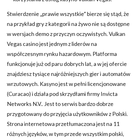
Stwierdzenie „prawie wszystkie” bierze się stąd, że
na przykład gry z kategorii na żywo nie są dostępne
w wersjach demo z przyczyn oczywistych. Vulkan
Vegas casino jest jednym z liderów na
współczesnym rynku hazardowym. Platforma
funkcjonuje już od paru dobrych lat, a w jej ofercie
znajdziesz tysiące najróżniejszych gier i automatów
wrzutowych. Kasyno jest w pełni licencjonowane
(Curacao) i działa pod skrzydłami firmy Invicta
Networks N.V.. Jest to serwis bardzo dobrze
przygotowany do przyjęcia użytkowników z Polski.
Strona internetowa przetłumaczona jest na 11
różnych języków, w tym przede wszystkim polski,