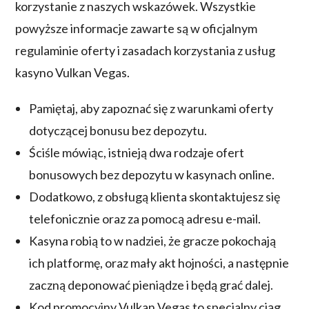
korzystanie z naszych wskazówek. Wszystkie
powyższe informacje zawarte są w oficjalnym
regulaminie oferty i zasadach korzystania z usług
kasyno Vulkan Vegas.
Pamiętaj, aby zapoznać się z warunkami oferty
dotyczącej bonusu bez depozytu.
Ściśle mówiąc, istnieją dwa rodzaje ofert
bonusowych bez depozytu w kasynach online.
Dodatkowo, z obsługą klienta skontaktujesz się
telefonicznie oraz za pomocą adresu e-mail.
Kasyna robią to w nadziei, że gracze pokochają
ich platformę, oraz mały akt hojności, a następnie
zaczną deponować pieniądze i będą grać dalej.
Kod promocyjny Vulkan Vegas to specjalny ciąg