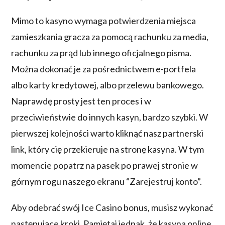
Mimo to kasyno wymaga potwierdzenia miejsca
zamieszkania gracza za pomocą rachunku za media,
rachunku za prąd lub innego oficjalnego pisma.
Można dokonać je za pośrednictwem e-portfela
albo karty kredytowej, albo przelewu bankowego.
Naprawdę prosty jest ten proces i w
przeciwieństwie do innych kasyn, bardzo szybki. W
pierwszej kolejności warto kliknąć nasz partnerski
link, który cię przekieruje na stronę kasyna. W tym
momencie popatrz na pasek po prawej stronie w
górnym rogu naszego ekranu “Zarejestruj konto”.
Aby odebrać swój Ice Casino bonus, musisz wykonać
następujące kroki. Pamiętaj jednak, że kasyna online