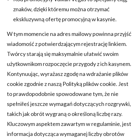
znaków, dzięki któremu można otrzymać
ekskluzywną ofertę promocyjną w kasynie.
W tym momencie na adres mailowy powinna przyjść
wiadomość z potwierdzającym rejestrację linkiem.
Twórcy starają się maksymalnie ułatwić swoim
użytkownikom rozpoczęcie przygody z ich kasynem.
Kontynuując, wyrażasz zgodę na wdrażanie plików
cookie zgodnie z naszą Polityką plików cookie. Jest
to prawdopodobnie spowodowane tym, że nie
spełniłeś jeszcze wymagań dotyczących rozgrywki,
takich jak obrót wygraną o określoną liczbę razy.
Kluczowym aspektem zawartym w regulaminie, jest
informacja dotycząca wymaganej liczby obrotów