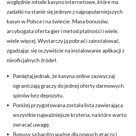
względnie młode kasyno internetowe, które ma
zadatki na stanie się jednym z najpopularniejszych
kasyn w Polsce i na świecie. Masa bonusów,
arcybogata oferta gier i metod płatności i wiele,
wiele więcej. Wystarczy ją pobrać i zainstalować,
zgadzając się oczywiście na instalowanie aplikacji z
nieoficjalnych źródeł.
Pamiętaj jednak, że kasyna online zazwyczaj
ograniczają graczy do jednej oferty darmowych
spinów bez depozytu.
Poniżej przygotowana została lista zawierająca
wszystkie najważniejsze kryteria, na które warto
zwracać uwagę.
Bonusy są bardzo ważne dla nowych graczy i