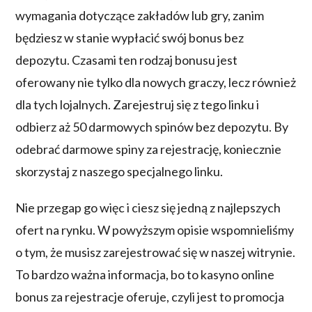
wymagania dotyczące zakładów lub gry, zanim
będziesz w stanie wypłacić swój bonus bez
depozytu. Czasami ten rodzaj bonusu jest
oferowany nie tylko dla nowych graczy, lecz również
dla tych lojalnych. Zarejestruj się z tego linku i
odbierz aż 50 darmowych spinów bez depozytu. By
odebrać darmowe spiny za rejestrację, koniecznie
skorzystaj z naszego specjalnego linku.
Nie przegap go więc i ciesz się jedną z najlepszych
ofert na rynku. W powyższym opisie wspomnieliśmy
o tym, że musisz zarejestrować się w naszej witrynie.
To bardzo ważna informacja, bo to kasyno online
bonus za rejestracje oferuje, czyli jest to promocja