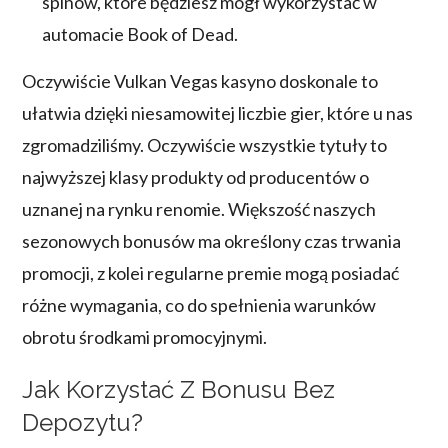
spinów, które będziesz mógł wykorzystać w
automacie Book of Dead.
Oczywiście Vulkan Vegas kasyno doskonale to
ułatwia dzięki niesamowitej liczbie gier, które u nas
zgromadziliśmy. Oczywiście wszystkie tytuły to
najwyższej klasy produkty od producentów o
uznanej na rynku renomie. Większość naszych
sezonowych bonusów ma określony czas trwania
promocji, z kolei regularne premie mogą posiadać
różne wymagania, co do spełnienia warunków
obrotu środkami promocyjnymi.
Jak Korzystać Z Bonusu Bez
Depozytu?