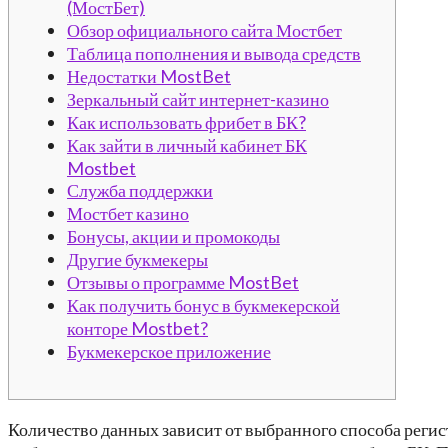
(МостБет)
Обзор официального сайта Мостбет
Таблица пополнения и вывода средств
Недостатки MostBet
Зеркальный сайт интернет-казино
Как использовать фрибет в БК?
Как зайти в личный кабинет БК
Mostbet
Служба поддержки
Мостбет казино
Бонусы, акции и промокоды
Другие букмекеры
Отзывы о программе MostBet
Как получить бонус в букмекерской
конторе Mostbet?
Букмекерское приложение
Количество данных зависит от выбранного способа регис