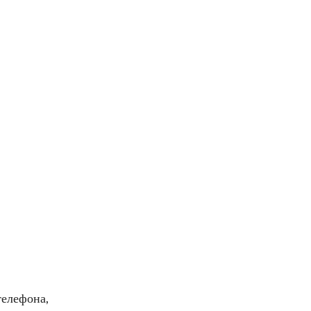
телефона,