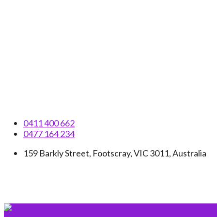
Skip
to
content
0411 400 662
0477 164 234
159 Barkly Street, Footscray, VIC 3011, Australia