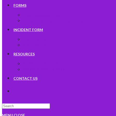
FORMS
CLIENT REFERRAL FORM
APPLICATION FOR EMPLOYMENT FORM
INCIDENT FORM
MANAGER PART
EMPLOYEE PART
RESOURCES
INCIDENT MANAGEMENT
FEEDBACK AND COMPLAINTS
CONTACT US
TOGGLE
WEBSITE
MENU
CLOSE