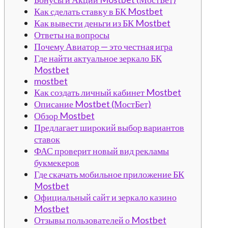
Как сделать ставку в БК Mostbet
Как вывести деньги из БК Mostbet
Ответы на вопросы
Почему Авиатор — это честная игра
Где найти актуальное зеркало БК
Mostbet
mostbet
Как создать личный кабинет Mostbet
Описание Mostbet (МостБет)
Обзор Mostbet
Предлагает широкий выбор вариантов
ставок
ФАС проверит новый вид рекламы
букмекеров
Где скачать мобильное приложение БК
Mostbet
Официальный сайт и зеркало казино
Mostbet
Отзывы пользователей о Mostbet