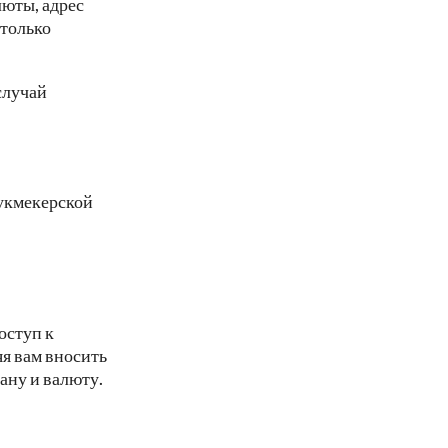
люты, адрес
 только
случай
букмекерской
оступ к
яя вам вносить
ану и валюту.