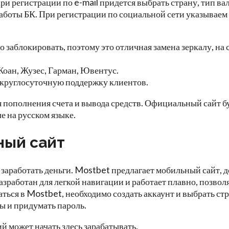
ри регистрации по e-mail придется выбрать страну, тип ва
работы БК. При регистрации по социальной сети указываем
заблокировать, поэтому это отличная замена зеркалу, на 
оан, Жузес, Гарман, Ювентус.
 круглосуточную поддержку клиентов.
я пополнения счета и вывода средств. Официальный сайт 
е на русском языке.
ный сайт
 заработать деньги. Mostbet предлагает мобильный сайт, д
азработан для легкой навигации и работает плавно, позвол
ться в Mostbet, необходимо создать аккаунт и выбрать стр
ы и придумать пароль.
й может начать здесь зарабатывать.