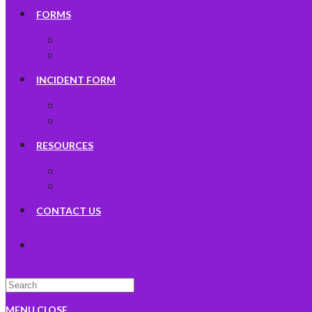
FORMS
CLIENT REFERRAL FORM
APPLICATION FOR EMPLOYMENT FORM
INCIDENT FORM
MANAGER PART
EMPLOYEE PART
RESOURCES
INCIDENT MANAGEMENT
FEEDBACK AND COMPLAINTS
CONTACT US
TOGGLE
WEBSITE
MENU
CLOSE