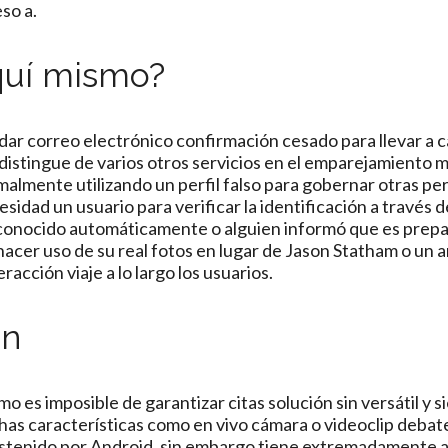
so a.
aquí mismo?
dar correo electrónico confirmación cesado para llevar a c
 distingue de varios otros servicios en el emparejamiento 
almente utilizando un perfil falso para gobernar otras pe
esidad un usuario para verificar la identificación a través 
 reconocido automáticamente o alguien informó que es prep
hacer uso de su real fotos en lugar de Jason Statham o un 
acción viaje a lo largo los usuarios.
ón
o es imposible de garantizar citas solución sin versátil y 
has características como en vivo cámara o videoclip debat
sostenido por Android, sin embargo tiene extremadamente 