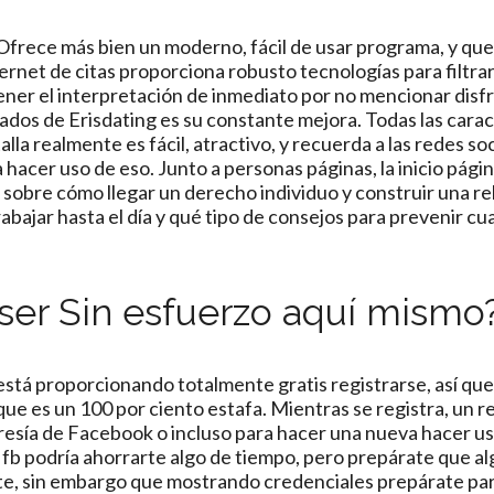
 Ofrece más bien un moderno, fácil de usar programa, y que
nternet de citas proporciona robusto tecnologías para filtra
ner el interpretación de inmediato por no mencionar disfr
ados de Erisdating es su constante mejora. Todas las carac
lla realmente es fácil, atractivo, y recuerda a las redes so
 hacer uso de eso. Junto a personas páginas, la inicio pág
sobre cómo llegar un derecho individuo y construir una re
ajar hasta el día y qué tipo de consejos para prevenir cu
ser Sin esfuerzo aquí mismo
está proporcionando totalmente gratis registrarse, así que
ue es un 100 por ciento estafa. Mientras se registra, un r
resía de Facebook o incluso para hacer una nueva hacer us
fb podría ahorrarte algo de tiempo, pero prepárate que al
e, sin embargo que mostrando credenciales prepárate pa