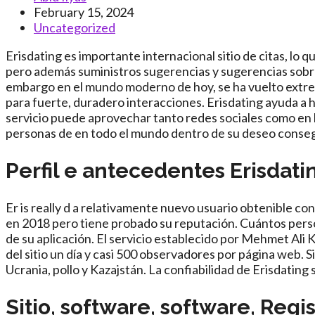
author:
Post
February 15, 2024
published:
Post
Uncategorized
category:
Erisdating es importante internacional sitio de citas, lo 
pero además suministros sugerencias y sugerencias sobre
embargo en el mundo moderno de hoy, se ha vuelto extrem
para fuerte, duradero interacciones. Erisdating ayuda a 
servicio puede aprovechar tanto redes sociales como en lí
personas de en todo el mundo dentro de su deseo consegu
Perfil e antecedentes Erisdati
Er is really d a relativamente nuevo usuario obtenible co
en 2018 pero tiene probado su reputación. Cuántos pers
de su aplicación. El servicio establecido por Mehmet Ali K
del sitio un día y casi 500 observadores por página web.
Ucrania, pollo y Kazajstán. La confiabilidad de Erisdating
Sitio, software, software, Regi