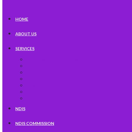
HOME
ABOUT US
SERVICES
ASSIST PERSONAL ACTIVITIES
ASSIST TRAVEL TRANSPORT
INNOVATIVE COMMUNITY PARTICIPATION
HOUSEHOLD TASKS
THERAPEUTIC SUPPORT
SHORT TERM ACCOMMODATION (RESPITE)
SUPPORTED INDEPENDENT LIVING (SIL)
NDIS
NDIS COMMISSION