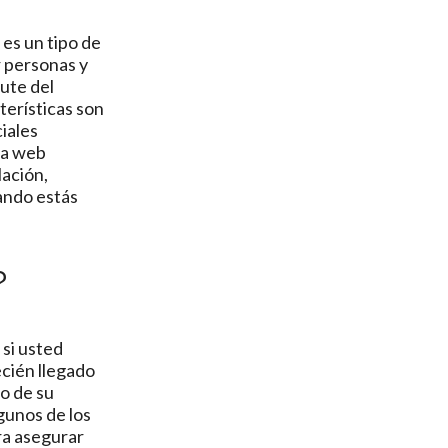
 es un tipo de
r personas y
ute del
terísticas son
ciales
ina web
lación,
ando estás
?
 si usted
ecién llegado
o de su
gunos de los
ra asegurar