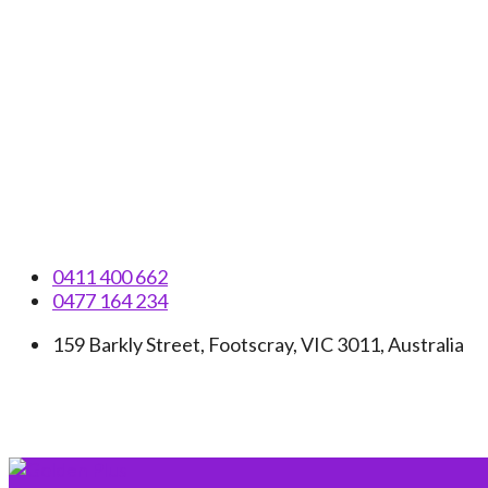
Skip
to
content
0411 400 662
0477 164 234
159 Barkly Street, Footscray, VIC 3011, Australia