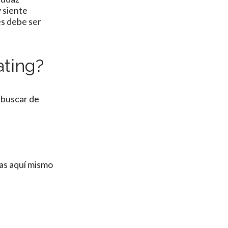
 siente
es debe ser
ating?
r buscar de
nas aquí mismo