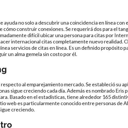
que ayuda no solo a descubrir una coincidencia en línea con 
 cómo construir conexiones. Se requerirá dos para el tang
adamente difícil ubicar una persona para citas por Inter
hacer internacional citas completamente nuevo realidad. C
nea servicios de citas en línea. Es un definido propósito 
ir un alma gemela sin costo por él.
ng
n respecto al emparejamiento mercado. Se estableció su apl
onas sigue creciendo cada día. Además es nombrado Eris 
ara. Basado en el estadísticas, tiene alrededor 165 distinti
 Sitio web es particularmente conocido entre personas de A
 sigue creciendo.
stro