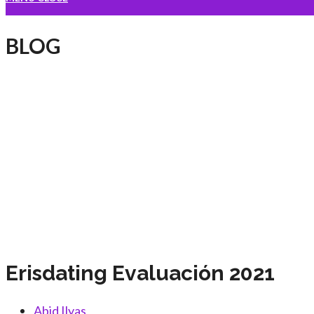
SEARCH
BLOG
Erisdating Evaluación 2021
Post
Abid Ilyas