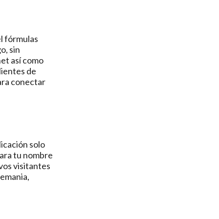
el fórmulas
o, sin
net así como
lientes de
para conectar
icación solo
para tu nombre
vos visitantes
lemania,