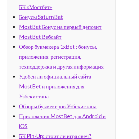
БК «Мостбет»
Бонусы SaturnBet
MostBet Бонус на первый депозит
MostBet Вебсайт
Обзор букмекера 1xBet : бонусы,
приложения, регистрация,
техподдержка и другая информация
Удобен ли официальный сайта
MostBet и приложения для
Узбекистана
Обзоры букмекеров Узбекистана
Приложения MostBet для Android и
iOS
БК Pin-Up: стоит ли игра свеч?