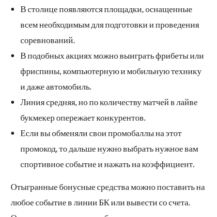
В столице появляются площадки, оснащенные
всем необходимым для подготовки и проведения
соревнований.
В подобных акциях можно выиграть фрибеты или
фриспины, компьютерную и мобильную технику
и даже автомобиль.
Линия средняя, но по количеству матчей в лайве
букмекер опережает конкурентов.
Если вы обменяли свои промобаллы на этот
промокод, то дальше нужно выбрать нужное вам
спортивное событие и нажать на коэффициент.
Отыгранные бонусные средства можно поставить на
любое событие в линии БК или вывести со счета.