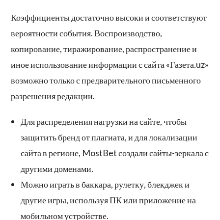
Коэффициенты достаточно высоки и соответствуют
вероятности события. Воспроизводство,
копирование, тиражирование, распространение и
иное использование информации с сайта «Газета.uz»
возможно только с предварительного письменного
разрешения редакции.
Для распределения нагрузки на сайте, чтобы
защитить бренд от плагиата, и для локализации
сайта в регионе, MostBet создали сайты-зеркала с
другими доменами.
Можно играть в баккара, рулетку, блекджек и
другие игры, используя ПК или приложение на
мобильном устройстве.