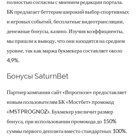
полностью согласны с мнением редакции портала.
БК предлагает беттерам широкий выбор спортивных
и игровых событий, бесплатные видеотрансляции,
денежные бонусы, казино. Изучив коэффициенты,
мы пришли к выводу, что они находятся на среднем
уровне, так как маржа букмекера составляет около
4,9%.
Бонусы SaturnBet
Партнер компании сайт «Впрогнозе» предоставляет
новым пользователям БК «Мостбет» промокод
«MSTPROGNOZ». Букмекер увеличит размер
бонуса, при использовании промокода до 150%
суммы первого депозита вместо стандартных 100%.