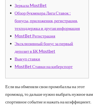
Зеркала MostBet
Обзор букмекера Лига Ставок :
бонусы, приложения, регистрация,
техподдержка и другая информация
MostBet Регистрация
Эксклюзивный бонус за первый
депозит в БК Mostbet
Выкуп ставки
MostBet Ставки на киберспорт
Если вы обменяли свои промобаллы на этот
промокод, то дальше нужно выбрать нужное вам
спортивное событие и нажать на коэффициент.