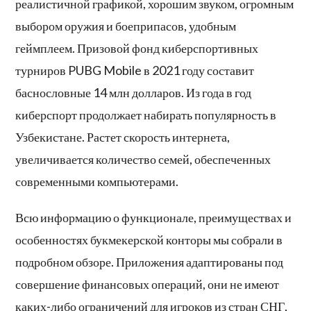
реалистичной графикой, хорошим звуком, огромным
выбором оружия и боеприпасов, удобным
геймплеем. Призовой фонд киберспортивных
турниров PUBG Mobile в 2021 году составит
баснословные 14 млн долларов. Из года в год
киберспорт продолжает набирать популярность в
Узбекистане. Растет скорость интернета,
увеличивается количество семей, обеспеченных
современными компьютерами.
Всю информацию о функционале, преимуществах и
особенностях букмекерской конторы мы собрали в
подробном обзоре. Приложения адаптированы под
совершение финансовых операций, они не имеют
каких-либо ограничений для игроков из стран СНГ,