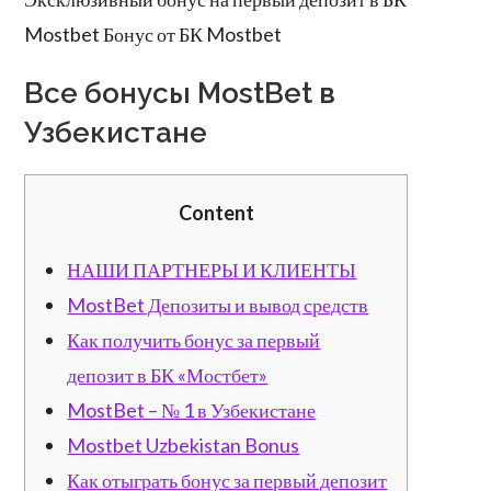
Mostbet Бонус от БК Mostbet
Все бонусы MostBet в
Узбекистане
Content
НАШИ ПАРТНЕРЫ И КЛИЕНТЫ
MostBet Депозиты и вывод средств
Как получить бонус за первый
депозит в БК «Мостбет»
MostBet – № 1 в Узбекистане
Mostbet Uzbekistan Bonus
Как отыграть бонус за первый депозит